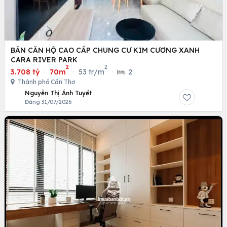
BÁN CĂN HỘ CAO CẤP CHUNG CƯ KIM CƯƠNG XANH
CARA RIVER PARK
2
2
3.708 tỷ
·
70m
·
53 tr/m
·
2
Thành phố Cần Thơ
Nguyễn Thị Ánh Tuyết
Đăng 31/07/2026