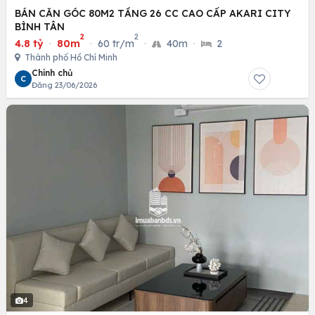
BÁN CĂN GÓC 80M2 TẦNG 26 CC CAO CẤP AKARI CITY
BÌNH TÂN
2
2
4.8 tỷ
·
80m
·
60 tr/m
·
40m
·
2
Thành phố Hồ Chí Minh
Chính chủ
C
Đăng 23/06/2026
4