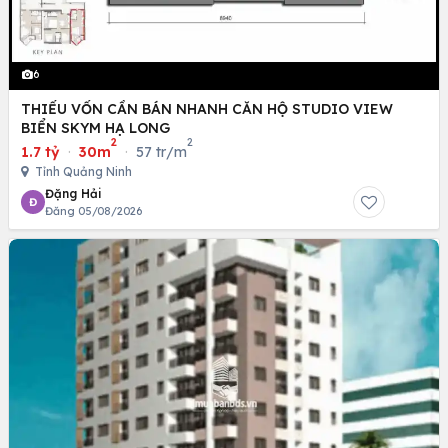
6
THIẾU VỐN CẦN BÁN NHANH CĂN HỘ STUDIO VIEW
BIỂN SKYM HẠ LONG
2
2
1.7 tỷ
·
30m
·
57 tr/m
Tỉnh Quảng Ninh
Đặng Hải
Đ
Đăng 05/08/2026