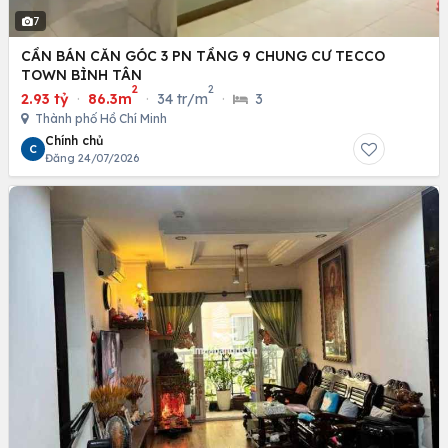
7
CẦN BÁN CĂN GÓC 3 PN TẦNG 9 CHUNG CƯ TECCO
TOWN BÌNH TÂN
2
2
2.93 tỷ
·
86.3m
·
34 tr/m
·
3
Thành phố Hồ Chí Minh
Chính chủ
C
Đăng 24/07/2026