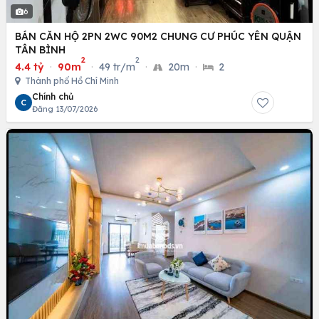
6
BÁN CĂN HỘ 2PN 2WC 90M2 CHUNG CƯ PHÚC YÊN QUẬN
TÂN BÌNH
2
2
4.4 tỷ
·
90m
·
49 tr/m
·
20m
·
2
Thành phố Hồ Chí Minh
Chính chủ
C
Đăng 13/07/2026