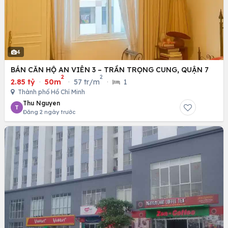
4
BÁN CĂN HỘ AN VIÊN 3 – TRẦN TRỌNG CUNG, QUẬN 7
2
2
2.85 tỷ
·
50m
·
57 tr/m
·
1
Thành phố Hồ Chí Minh
Thu Nguyen
T
Đăng 2 ngày trước