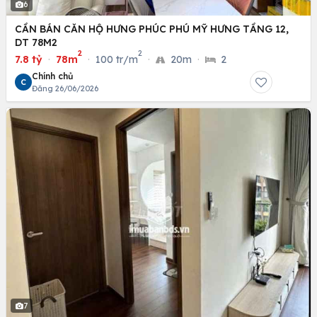
6
CẦN BÁN CĂN HỘ HƯNG PHÚC PHÚ MỸ HƯNG TẦNG 12,
DT 78M2
2
2
7.8 tỷ
·
78m
·
100 tr/m
·
20m
·
2
Chính chủ
C
Đăng 26/06/2026
7