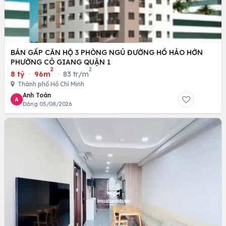
BÁN GẤP CĂN HỘ 3 PHÒNG NGỦ ĐƯỜNG HỒ HẢO HỚN
PHƯỜNG CÔ GIANG QUẬN 1
2
2
8 tỷ
·
96m
·
83 tr/m
Thành phố Hồ Chí Minh
Anh Toàn
A
Đăng 05/08/2026