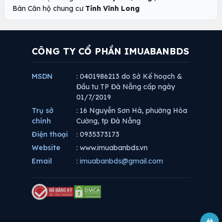
Bán Căn hộ chung cư
Tỉnh Vĩnh Long
CÔNG TY CỔ PHẦN IMUABANBDS
MSDN
: 0401986213 do Sở Kế hoạch &
Đầu tư TP Đà Nẵng cấp ngày
01/7/2019
Trụ sở
: 16 Nguyễn Sơn Hà, phường Hòa
chính
Cường, tp Đà Nẵng
Điện thoại
: 0935373173
Website
: www.imuabanbds.vn
Email
:
imuabanbds@gmail.com