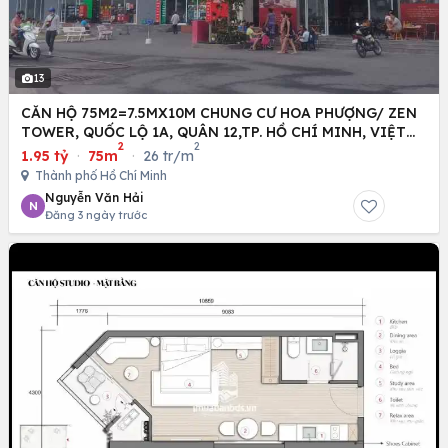
13
CĂN HỘ 75M2=7.5MX10M CHUNG CƯ HOA PHƯỢNG/ ZEN
TOWER, QUỐC LỘ 1A, QUÂN 12,TP. HỒ CHÍ MINH, VIỆT
2
2
NAM
1.95 tỷ
·
75m
·
26 tr/m
Thành phố Hồ Chí Minh
Nguyễn Văn Hải
N
Đăng 3 ngày trước