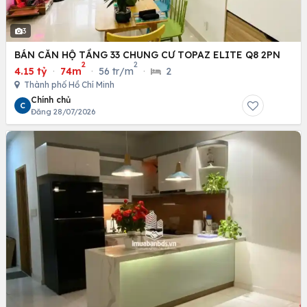
3
BÁN CĂN HỘ TẦNG 33 CHUNG CƯ TOPAZ ELITE Q8 2PN
2
2
4.15 tỷ
·
74m
·
56 tr/m
·
2
Thành phố Hồ Chí Minh
Chính chủ
C
Đăng 28/07/2026