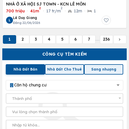
NHÀ Ở XÃ HỘI SJ TOWN - KCN LỄ MÔN
2
2
700 triệu
·
41m
·
17 tr/m
·
12m
·
1
Lê Duy Giang
L
Đăng 22/06/2026
1
2
3
4
5
6
7
236
...
CÔNG CỤ TÌM KIẾM
Nhà Đất Bán
Nhà Đất Cho Thuê
Sang nhượng
Căn hộ chung cư