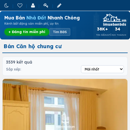
Mua Bán
Nhà Đất
Nhanh Chóng
Kênh bất động sản miễn phí, uy tín
38K+
34
+ Đăng tin miễn phí
Tìm BĐS
TIN ĐĂNG
TỈNH THÀNH
Bán Căn hộ chung cư
3539 kết quả
Sắp xếp: