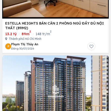
ESTELLA HEIGHTS BÁN CĂN 2 PHÒNG NGỦ ĐẦY ĐỦ NỘI
THẤT (89M2)
2
2
13.2 tỷ
·
89m
·
148 tr/m
Thành phố Hồ Chí Minh
Phạm Thị Thúy An
P
Đăng 30/07/2026