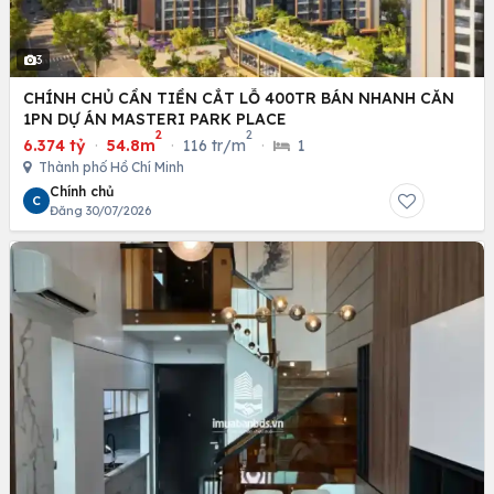
3
CHÍNH CHỦ CẦN TIỀN CẮT LỖ 400TR BÁN NHANH CĂN
1PN DỰ ÁN MASTERI PARK PLACE
2
2
6.374 tỷ
·
54.8m
·
116 tr/m
·
1
Thành phố Hồ Chí Minh
Chính chủ
C
Đăng 30/07/2026