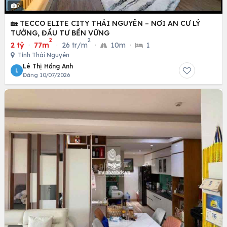
7
🏡 TECCO ELITE CITY THÁI NGUYÊN – NƠI AN CƯ LÝ
TƯỞNG, ĐẦU TƯ BỀN VỮNG
2
2
2 tỷ
·
77m
·
26 tr/m
·
10m
·
1
Tỉnh Thái Nguyên
Lê Thị Hồng Anh
L
Đăng 10/07/2026