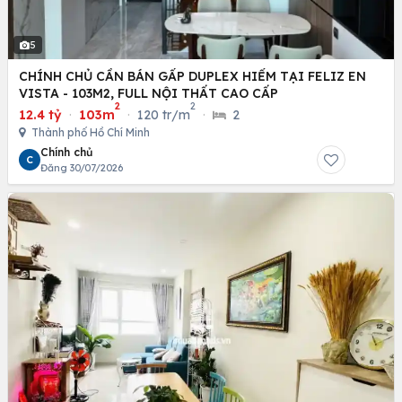
5
CHÍNH CHỦ CẦN BÁN GẤP DUPLEX HIẾM TẠI FELIZ EN
VISTA - 103M2, FULL NỘI THẤT CAO CẤP
2
2
12.4 tỷ
·
103m
·
120 tr/m
·
2
Thành phố Hồ Chí Minh
Chính chủ
C
Đăng 30/07/2026