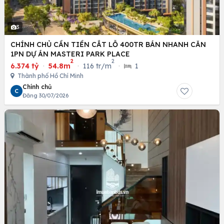
3
CHÍNH CHỦ CẦN TIỀN CẮT LỖ 400TR BÁN NHANH CĂN
1PN DỰ ÁN MASTERI PARK PLACE
2
2
6.374 tỷ
·
54.8m
·
116 tr/m
·
1
Thành phố Hồ Chí Minh
Chính chủ
C
Đăng 30/07/2026