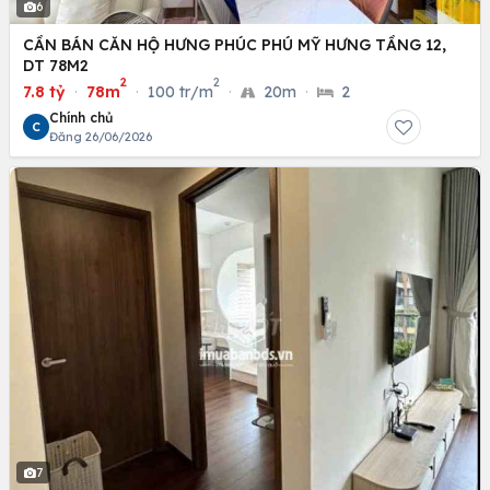
6
CẦN BÁN CĂN HỘ HƯNG PHÚC PHÚ MỸ HƯNG TẦNG 12,
DT 78M2
2
2
7.8 tỷ
·
78m
·
100 tr/m
·
20m
·
2
Chính chủ
C
Đăng 26/06/2026
7