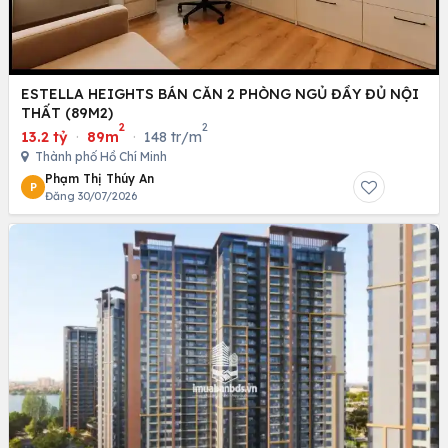
ESTELLA HEIGHTS BÁN CĂN 2 PHÒNG NGỦ ĐẦY ĐỦ NỘI
THẤT (89M2)
2
2
13.2 tỷ
·
89m
·
148 tr/m
Thành phố Hồ Chí Minh
Phạm Thị Thúy An
P
Đăng 30/07/2026