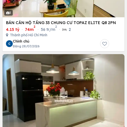
3
BÁN CĂN HỘ TẦNG 33 CHUNG CƯ TOPAZ ELITE Q8 2PN
2
2
4.15 tỷ
·
74m
·
56 tr/m
·
2
Thành phố Hồ Chí Minh
Chính chủ
C
Đăng 28/07/2026