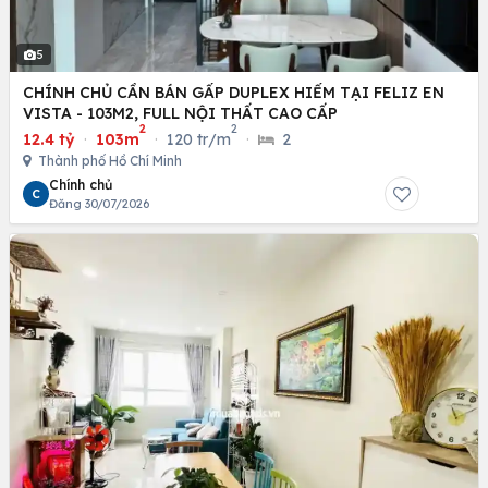
5
CHÍNH CHỦ CẦN BÁN GẤP DUPLEX HIẾM TẠI FELIZ EN
VISTA - 103M2, FULL NỘI THẤT CAO CẤP
2
2
12.4 tỷ
·
103m
·
120 tr/m
·
2
Thành phố Hồ Chí Minh
Chính chủ
C
Đăng 30/07/2026