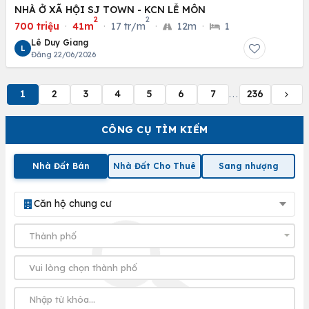
NHÀ Ở XÃ HỘI SJ TOWN - KCN LỄ MÔN
2
2
700 triệu
·
41m
·
17 tr/m
·
12m
·
1
Lê Duy Giang
L
Đăng 22/06/2026
1
2
3
4
5
6
7
236
...
CÔNG CỤ TÌM KIẾM
Nhà Đất Bán
Nhà Đất Cho Thuê
Sang nhượng
Căn hộ chung cư