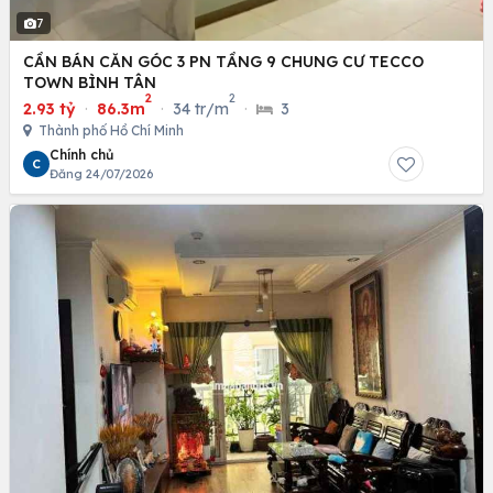
7
CẦN BÁN CĂN GÓC 3 PN TẦNG 9 CHUNG CƯ TECCO
TOWN BÌNH TÂN
2
2
2.93 tỷ
·
86.3m
·
34 tr/m
·
3
Thành phố Hồ Chí Minh
Chính chủ
C
Đăng 24/07/2026