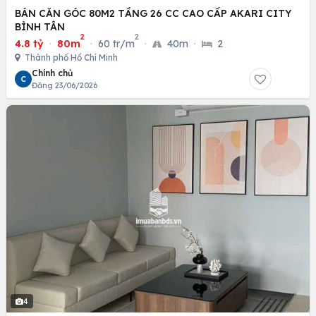
BÁN CĂN GÓC 80M2 TẦNG 26 CC CAO CẤP AKARI CITY
BÌNH TÂN
2
2
4.8 tỷ
·
80m
·
60 tr/m
·
40m
·
2
Thành phố Hồ Chí Minh
Chính chủ
C
Đăng 23/06/2026
4