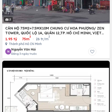
13
CĂN HỘ 75M2=7.5MX10M CHUNG CƯ HOA PHƯỢNG/ ZEN
TOWER, QUỐC LỘ 1A, QUÂN 12,TP. HỒ CHÍ MINH, VIỆT
2
2
NAM
1.95 tỷ
·
75m
·
26 tr/m
Thành phố Hồ Chí Minh
Nguyễn Văn Hải
N
Đăng 3 ngày trước