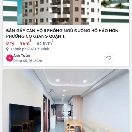
BÁN GẤP CĂN HỘ 3 PHÒNG NGỦ ĐƯỜNG HỒ HẢO HỚN
PHƯỜNG CÔ GIANG QUẬN 1
2
2
8 tỷ
·
96m
·
83 tr/m
Thành phố Hồ Chí Minh
Anh Toàn
A
Đăng 05/08/2026