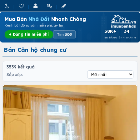
Mua Bán
Nhà Đất
Nhanh Chóng
Kênh bất động sản miễn phí, uy tín
38K+
34
+ Đăng tin miễn phí
Tìm BĐS
TIN ĐĂNG
TỈNH THÀNH
Bán Căn hộ chung cư
3539 kết quả
Sắp xếp: