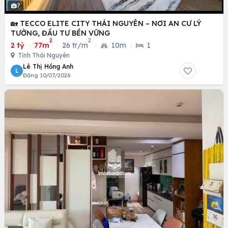
7
🏡 TECCO ELITE CITY THÁI NGUYÊN – NƠI AN CƯ LÝ
TƯỞNG, ĐẦU TƯ BỀN VỮNG
2
2
2 tỷ
·
77m
·
26 tr/m
·
10m
·
1
Tỉnh Thái Nguyên
Lê Thị Hồng Anh
L
Đăng 10/07/2026