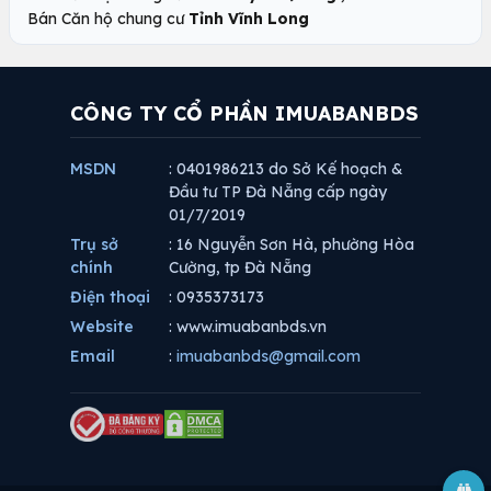
Bán Căn hộ chung cư
Tỉnh Vĩnh Long
CÔNG TY CỔ PHẦN IMUABANBDS
MSDN
: 0401986213 do Sở Kế hoạch &
Đầu tư TP Đà Nẵng cấp ngày
01/7/2019
Trụ sở
: 16 Nguyễn Sơn Hà, phường Hòa
chính
Cường, tp Đà Nẵng
Điện thoại
: 0935373173
Website
: www.imuabanbds.vn
Email
:
imuabanbds@gmail.com