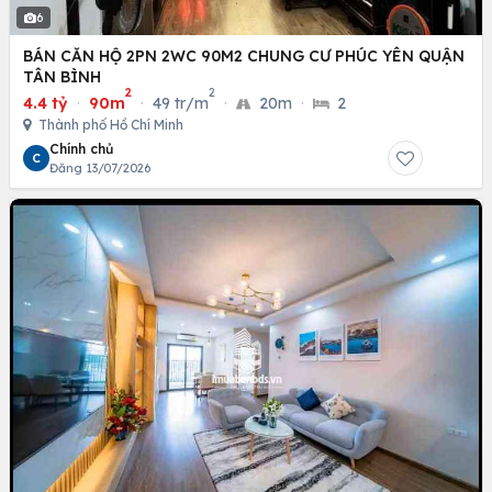
6
BÁN CĂN HỘ 2PN 2WC 90M2 CHUNG CƯ PHÚC YÊN QUẬN
TÂN BÌNH
2
2
4.4 tỷ
·
90m
·
49 tr/m
·
20m
·
2
Thành phố Hồ Chí Minh
Chính chủ
C
Đăng 13/07/2026