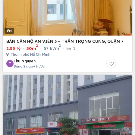
4
BÁN CĂN HỘ AN VIÊN 3 – TRẦN TRỌNG CUNG, QUẬN 7
2
2
2.85 tỷ
·
50m
·
57 tr/m
·
1
Thành phố Hồ Chí Minh
Thu Nguyen
T
Đăng 2 ngày trước