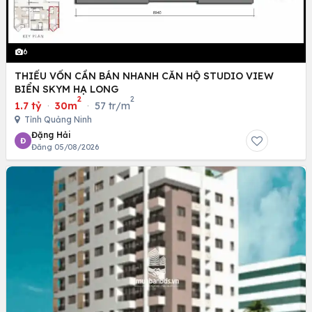
6
THIẾU VỐN CẦN BÁN NHANH CĂN HỘ STUDIO VIEW
BIỂN SKYM HẠ LONG
2
2
1.7 tỷ
·
30m
·
57 tr/m
Tỉnh Quảng Ninh
Đặng Hải
Đ
Đăng 05/08/2026