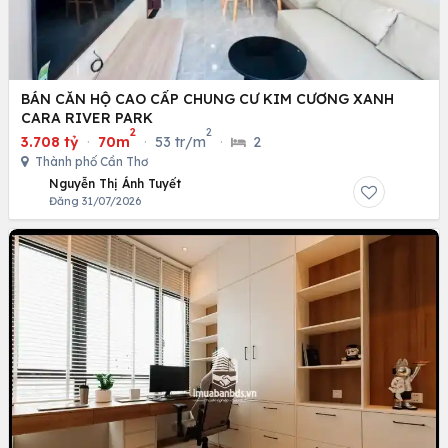
BÁN CĂN HỘ CAO CẤP CHUNG CƯ KIM CƯƠNG XANH
CARA RIVER PARK
2
2
3.708 tỷ
·
70m
·
53 tr/m
·
2
Thành phố Cần Thơ
Nguyễn Thị Ánh Tuyết
Đăng 31/07/2026