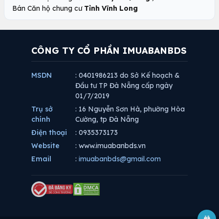
Bán Căn hộ chung cư
Tỉnh Vĩnh Long
CÔNG TY CỔ PHẦN IMUABANBDS
MSDN
: 0401986213 do Sở Kế hoạch &
Đầu tư TP Đà Nẵng cấp ngày
01/7/2019
Trụ sở
: 16 Nguyễn Sơn Hà, phường Hòa
chính
Cường, tp Đà Nẵng
Điện thoại
: 0935373173
Website
: www.imuabanbds.vn
Email
:
imuabanbds@gmail.com