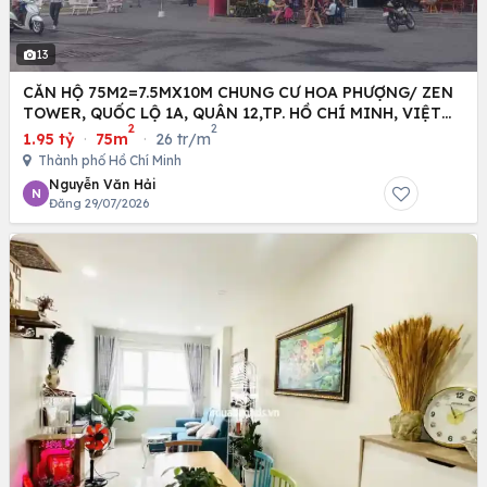
13
CĂN HỘ 75M2=7.5MX10M CHUNG CƯ HOA PHƯỢNG/ ZEN
TOWER, QUỐC LỘ 1A, QUÂN 12,TP. HỒ CHÍ MINH, VIỆT
2
2
NAM
1.95 tỷ
·
75m
·
26 tr/m
Thành phố Hồ Chí Minh
Nguyễn Văn Hải
N
Đăng 29/07/2026