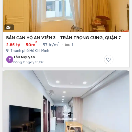
4
BÁN CĂN HỘ AN VIÊN 3 – TRẦN TRỌNG CUNG, QUẬN 7
2
2
2.85 tỷ
·
50m
·
57 tr/m
·
1
Thành phố Hồ Chí Minh
Thu Nguyen
T
Đăng 2 ngày trước