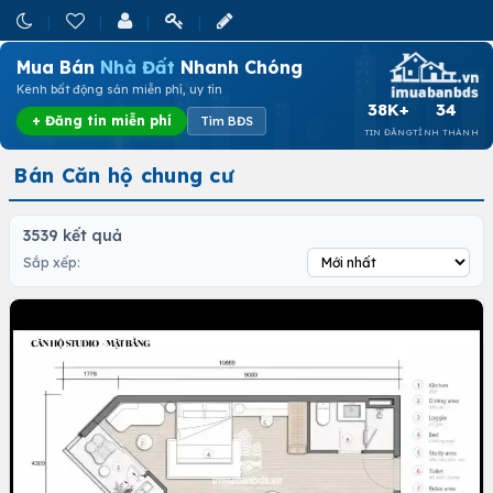
Mua Bán
Nhà Đất
Nhanh Chóng
Kênh bất động sản miễn phí, uy tín
38K+
34
+ Đăng tin miễn phí
Tìm BĐS
TIN ĐĂNG
TỈNH THÀNH
Bán Căn hộ chung cư
3539 kết quả
Sắp xếp: