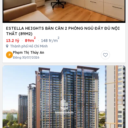
ESTELLA HEIGHTS BÁN CĂN 2 PHÒNG NGỦ ĐẦY ĐỦ NỘI
THẤT (89M2)
2
2
13.2 tỷ
·
89m
·
148 tr/m
Thành phố Hồ Chí Minh
Phạm Thị Thúy An
P
Đăng 30/07/2026