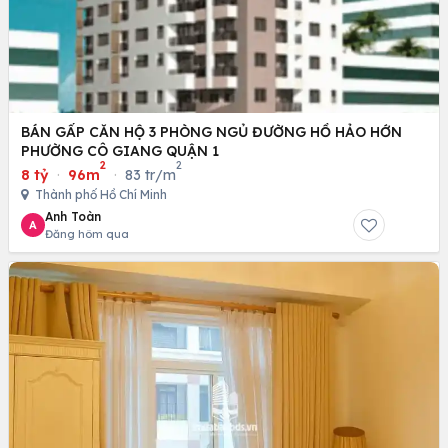
BÁN GẤP CĂN HỘ 3 PHÒNG NGỦ ĐƯỜNG HỒ HẢO HỚN
PHƯỜNG CÔ GIANG QUẬN 1
2
2
8 tỷ
·
96m
·
83 tr/m
Thành phố Hồ Chí Minh
Anh Toàn
A
Đăng hôm qua