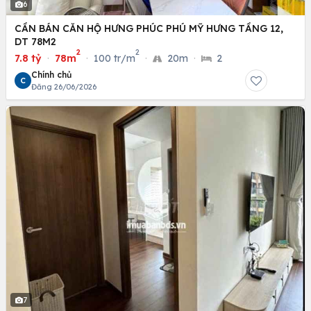
6
CẦN BÁN CĂN HỘ HƯNG PHÚC PHÚ MỸ HƯNG TẦNG 12,
DT 78M2
2
2
7.8 tỷ
·
78m
·
100 tr/m
·
20m
·
2
Chính chủ
C
Đăng 26/06/2026
7