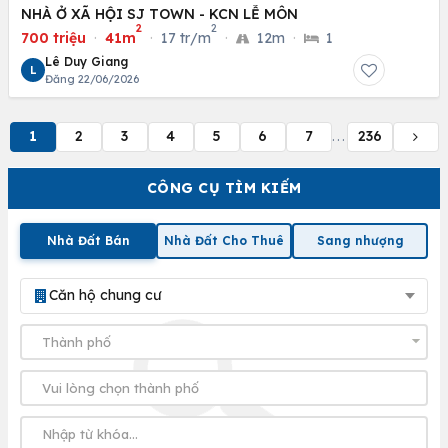
NHÀ Ở XÃ HỘI SJ TOWN - KCN LỄ MÔN
2
2
700 triệu
·
41m
·
17 tr/m
·
12m
·
1
Lê Duy Giang
L
Đăng 22/06/2026
1
2
3
4
5
6
7
236
...
CÔNG CỤ TÌM KIẾM
Nhà Đất Bán
Nhà Đất Cho Thuê
Sang nhượng
Căn hộ chung cư