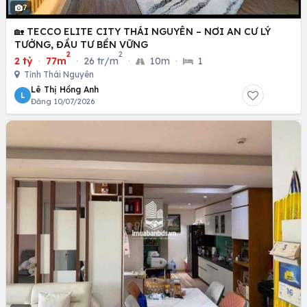
7
🏡 TECCO ELITE CITY THÁI NGUYÊN – NƠI AN CƯ LÝ
TƯỞNG, ĐẦU TƯ BỀN VỮNG
2
2
2 tỷ
·
77m
·
26 tr/m
·
10m
·
1
Tỉnh Thái Nguyên
Lê Thị Hồng Anh
L
Đăng 10/07/2026