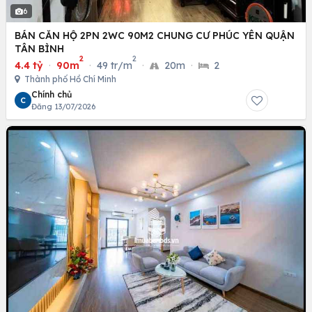
6
BÁN CĂN HỘ 2PN 2WC 90M2 CHUNG CƯ PHÚC YÊN QUẬN
TÂN BÌNH
2
2
4.4 tỷ
·
90m
·
49 tr/m
·
20m
·
2
Thành phố Hồ Chí Minh
Chính chủ
C
Đăng 13/07/2026