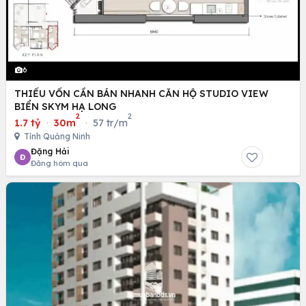
6
THIẾU VỐN CẦN BÁN NHANH CĂN HỘ STUDIO VIEW
BIỂN SKYM HẠ LONG
2
2
1.7 tỷ
·
30m
·
57 tr/m
Tỉnh Quảng Ninh
Đặng Hải
Đ
Đăng hôm qua