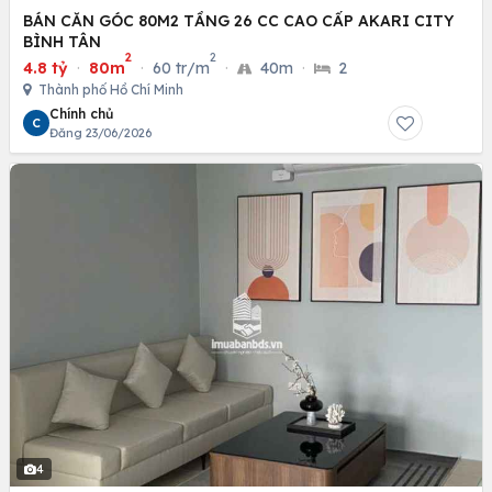
BÁN CĂN GÓC 80M2 TẦNG 26 CC CAO CẤP AKARI CITY
BÌNH TÂN
2
2
4.8 tỷ
·
80m
·
60 tr/m
·
40m
·
2
Thành phố Hồ Chí Minh
Chính chủ
C
Đăng 23/06/2026
4