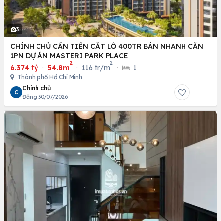
3
CHÍNH CHỦ CẦN TIỀN CẮT LỖ 400TR BÁN NHANH CĂN
1PN DỰ ÁN MASTERI PARK PLACE
2
2
6.374 tỷ
·
54.8m
·
116 tr/m
·
1
Thành phố Hồ Chí Minh
Chính chủ
C
Đăng 30/07/2026