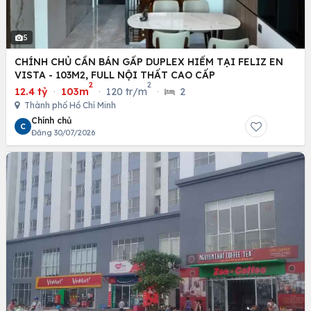
5
CHÍNH CHỦ CẦN BÁN GẤP DUPLEX HIẾM TẠI FELIZ EN
VISTA - 103M2, FULL NỘI THẤT CAO CẤP
2
2
12.4 tỷ
·
103m
·
120 tr/m
·
2
Thành phố Hồ Chí Minh
Chính chủ
C
Đăng 30/07/2026