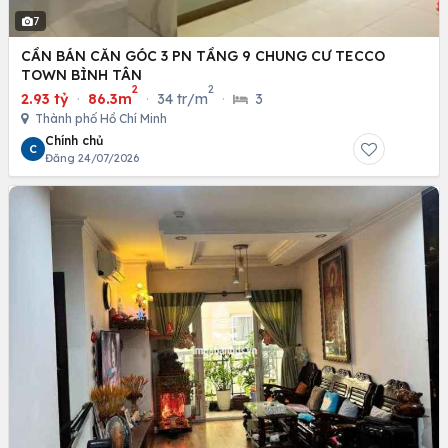
7
CẦN BÁN CĂN GÓC 3 PN TẦNG 9 CHUNG CƯ TECCO
TOWN BÌNH TÂN
2
2
2.93 tỷ
·
86.3m
·
34 tr/m
·
3
Thành phố Hồ Chí Minh
Chính chủ
C
Đăng 24/07/2026