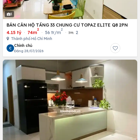
3
BÁN CĂN HỘ TẦNG 33 CHUNG CƯ TOPAZ ELITE Q8 2PN
2
2
4.15 tỷ
·
74m
·
56 tr/m
·
2
Thành phố Hồ Chí Minh
Chính chủ
C
Đăng 28/07/2026