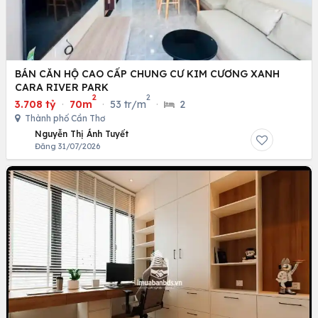
BÁN CĂN HỘ CAO CẤP CHUNG CƯ KIM CƯƠNG XANH
CARA RIVER PARK
2
2
3.708 tỷ
·
70m
·
53 tr/m
·
2
Thành phố Cần Thơ
Nguyễn Thị Ánh Tuyết
Đăng 31/07/2026