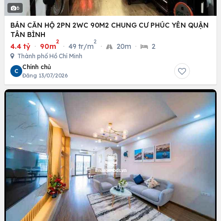
6
BÁN CĂN HỘ 2PN 2WC 90M2 CHUNG CƯ PHÚC YÊN QUẬN
TÂN BÌNH
2
2
4.4 tỷ
·
90m
·
49 tr/m
·
20m
·
2
Thành phố Hồ Chí Minh
Chính chủ
C
Đăng 13/07/2026