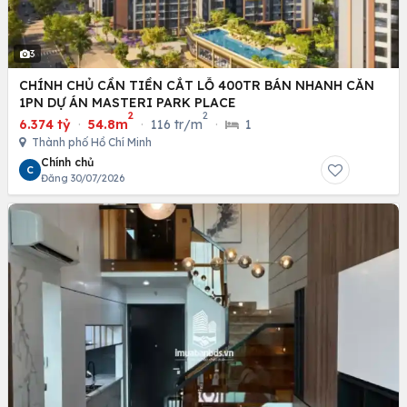
3
CHÍNH CHỦ CẦN TIỀN CẮT LỖ 400TR BÁN NHANH CĂN
1PN DỰ ÁN MASTERI PARK PLACE
2
2
6.374 tỷ
·
54.8m
·
116 tr/m
·
1
Thành phố Hồ Chí Minh
Chính chủ
C
Đăng 30/07/2026