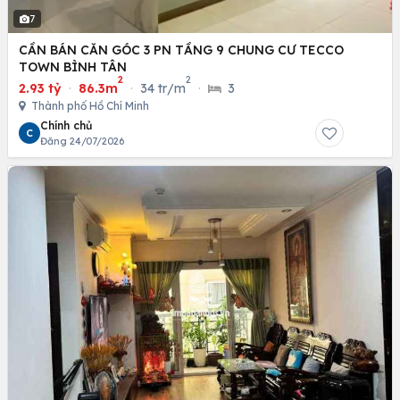
7
CẦN BÁN CĂN GÓC 3 PN TẦNG 9 CHUNG CƯ TECCO
TOWN BÌNH TÂN
2
2
2.93 tỷ
·
86.3m
·
34 tr/m
·
3
Thành phố Hồ Chí Minh
Chính chủ
C
Đăng 24/07/2026