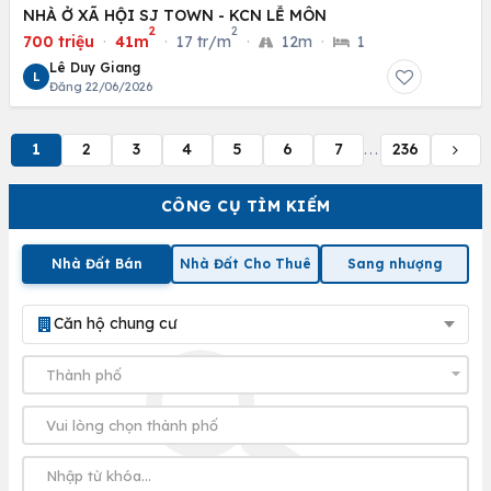
NHÀ Ở XÃ HỘI SJ TOWN - KCN LỄ MÔN
2
2
700 triệu
·
41m
·
17 tr/m
·
12m
·
1
Lê Duy Giang
L
Đăng 22/06/2026
1
2
3
4
5
6
7
236
...
CÔNG CỤ TÌM KIẾM
Nhà Đất Bán
Nhà Đất Cho Thuê
Sang nhượng
Căn hộ chung cư