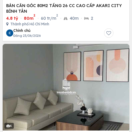
BÁN CĂN GÓC 80M2 TẦNG 26 CC CAO CẤP AKARI CITY
BÌNH TÂN
2
2
4.8 tỷ
·
80m
·
60 tr/m
·
40m
·
2
Thành phố Hồ Chí Minh
Chính chủ
C
Đăng 23/06/2026
4