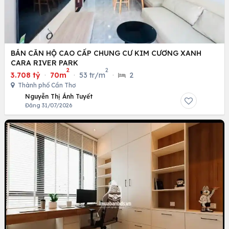
BÁN CĂN HỘ CAO CẤP CHUNG CƯ KIM CƯƠNG XANH
CARA RIVER PARK
2
2
3.708 tỷ
·
70m
·
53 tr/m
·
2
Thành phố Cần Thơ
Nguyễn Thị Ánh Tuyết
Đăng 31/07/2026