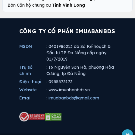
Bán Căn hộ chung cư
Tỉnh Vĩnh Long
CÔNG TY CỔ PHẦN IMUABANBDS
MSDN
: 0401986213 do Sở Kế hoạch &
Đầu tư TP Đà Nẵng cấp ngày
01/7/2019
Trụ sở
: 16 Nguyễn Sơn Hà, phường Hòa
chính
Cường, tp Đà Nẵng
Điện thoại
: 0935373173
Website
: www.imuabanbds.vn
Email
:
imuabanbds@gmail.com