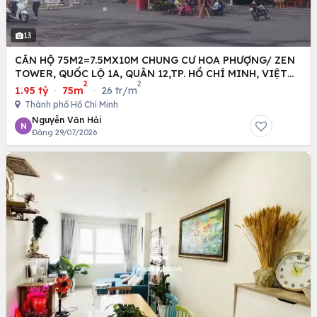
13
CĂN HỘ 75M2=7.5MX10M CHUNG CƯ HOA PHƯỢNG/ ZEN
TOWER, QUỐC LỘ 1A, QUÂN 12,TP. HỒ CHÍ MINH, VIỆT
2
2
NAM
1.95 tỷ
·
75m
·
26 tr/m
Thành phố Hồ Chí Minh
Nguyễn Văn Hải
N
Đăng 29/07/2026