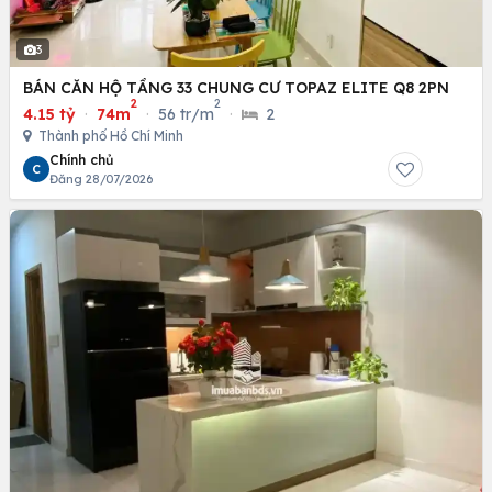
3
BÁN CĂN HỘ TẦNG 33 CHUNG CƯ TOPAZ ELITE Q8 2PN
2
2
4.15 tỷ
·
74m
·
56 tr/m
·
2
Thành phố Hồ Chí Minh
Chính chủ
C
Đăng 28/07/2026