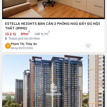
ESTELLA HEIGHTS BÁN CĂN 2 PHÒNG NGỦ ĐẦY ĐỦ NỘI
THẤT (89M2)
2
2
13.2 tỷ
·
89m
·
148 tr/m
Thành phố Hồ Chí Minh
Phạm Thị Thúy An
P
Đăng 30/07/2026