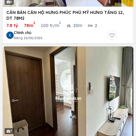
6
CẦN BÁN CĂN HỘ HƯNG PHÚC PHÚ MỸ HƯNG TẦNG 12,
DT 78M2
2
2
7.8 tỷ
·
78m
·
100 tr/m
·
20m
·
2
Chính chủ
C
Đăng 26/06/2026
7