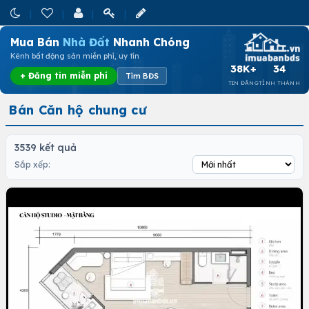
Mua Bán
Nhà Đất
Nhanh Chóng
Kênh bất động sản miễn phí, uy tín
38K+
34
+ Đăng tin miễn phí
Tìm BĐS
TIN ĐĂNG
TỈNH THÀNH
Bán Căn hộ chung cư
3539 kết quả
Sắp xếp: