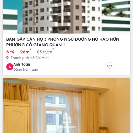
BÁN GẤP CĂN HỘ 3 PHÒNG NGỦ ĐƯỜNG HỒ HẢO HỚN
PHƯỜNG CÔ GIANG QUẬN 1
2
2
8 tỷ
·
96m
·
83 tr/m
Thành phố Hồ Chí Minh
Anh Toàn
A
Đăng hôm qua