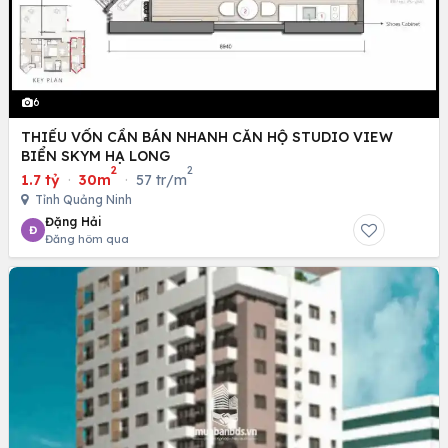
6
THIẾU VỐN CẦN BÁN NHANH CĂN HỘ STUDIO VIEW
BIỂN SKYM HẠ LONG
2
2
1.7 tỷ
·
30m
·
57 tr/m
Tỉnh Quảng Ninh
Đặng Hải
Đ
Đăng hôm qua