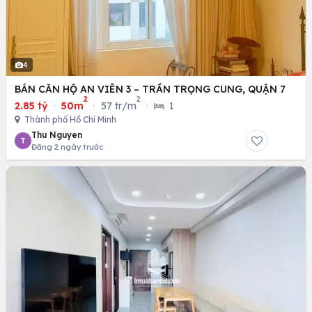
4
BÁN CĂN HỘ AN VIÊN 3 – TRẦN TRỌNG CUNG, QUẬN 7
2
2
2.85 tỷ
·
50m
·
57 tr/m
·
1
Thành phố Hồ Chí Minh
Thu Nguyen
T
Đăng 2 ngày trước