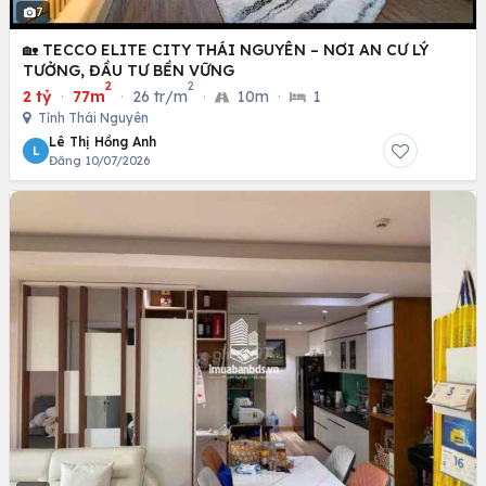
7
🏡 TECCO ELITE CITY THÁI NGUYÊN – NƠI AN CƯ LÝ
TƯỞNG, ĐẦU TƯ BỀN VỮNG
2
2
2 tỷ
·
77m
·
26 tr/m
·
10m
·
1
Tỉnh Thái Nguyên
Lê Thị Hồng Anh
L
Đăng 10/07/2026