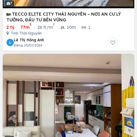
7
🏡 TECCO ELITE CITY THÁI NGUYÊN – NƠI AN CƯ LÝ
TƯỞNG, ĐẦU TƯ BỀN VỮNG
2
2
2 tỷ
·
77m
·
26 tr/m
·
10m
·
1
Tỉnh Thái Nguyên
Lê Thị Hồng Anh
L
Đăng 10/07/2026