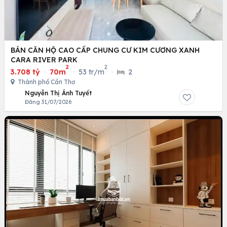
BÁN CĂN HỘ CAO CẤP CHUNG CƯ KIM CƯƠNG XANH
CARA RIVER PARK
2
2
3.708 tỷ
·
70m
·
53 tr/m
·
2
Thành phố Cần Thơ
Nguyễn Thị Ánh Tuyết
Đăng 31/07/2026