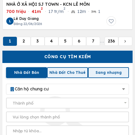
NHÀ Ở XÃ HỘI SJ TOWN - KCN LỄ MÔN
2
2
700 triệu
·
41m
·
17 tr/m
·
12m
·
1
Lê Duy Giang
L
Đăng 22/06/2026
1
2
3
4
5
6
7
236
...
CÔNG CỤ TÌM KIẾM
Nhà Đất Bán
Nhà Đất Cho Thuê
Sang nhượng
Căn hộ chung cư