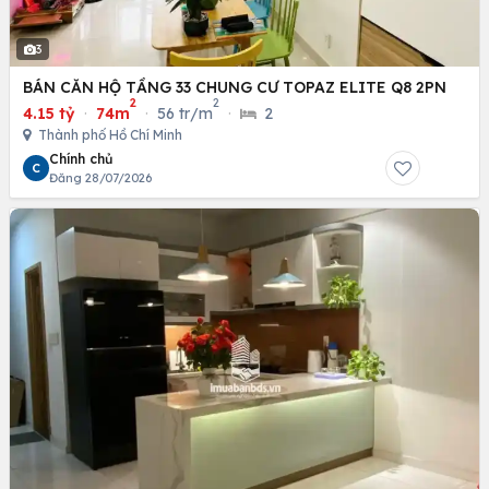
3
BÁN CĂN HỘ TẦNG 33 CHUNG CƯ TOPAZ ELITE Q8 2PN
2
2
4.15 tỷ
·
74m
·
56 tr/m
·
2
Thành phố Hồ Chí Minh
Chính chủ
C
Đăng 28/07/2026