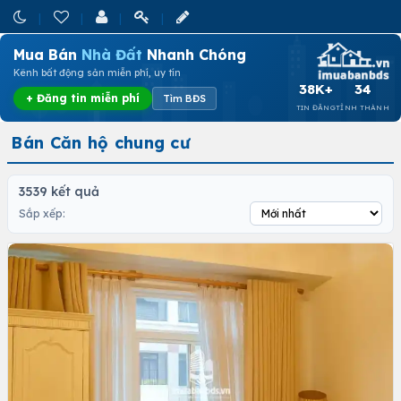
Mua Bán
Nhà Đất
Nhanh Chóng
Kênh bất động sản miễn phí, uy tín
38K+
34
+ Đăng tin miễn phí
Tìm BĐS
TIN ĐĂNG
TỈNH THÀNH
Bán Căn hộ chung cư
3539 kết quả
Sắp xếp: