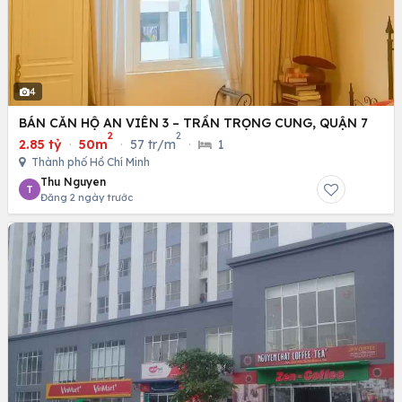
4
BÁN CĂN HỘ AN VIÊN 3 – TRẦN TRỌNG CUNG, QUẬN 7
2
2
2.85 tỷ
·
50m
·
57 tr/m
·
1
Thành phố Hồ Chí Minh
Thu Nguyen
T
Đăng 2 ngày trước