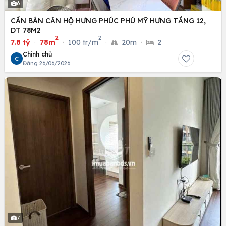
6
CẦN BÁN CĂN HỘ HƯNG PHÚC PHÚ MỸ HƯNG TẦNG 12,
DT 78M2
2
2
7.8 tỷ
·
78m
·
100 tr/m
·
20m
·
2
Chính chủ
C
Đăng 26/06/2026
7