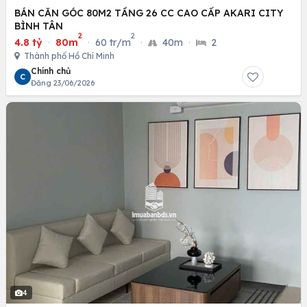
BÁN CĂN GÓC 80M2 TẦNG 26 CC CAO CẤP AKARI CITY
BÌNH TÂN
2
2
4.8 tỷ
·
80m
·
60 tr/m
·
40m
·
2
Thành phố Hồ Chí Minh
Chính chủ
C
Đăng 23/06/2026
4