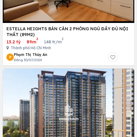
ESTELLA HEIGHTS BÁN CĂN 2 PHÒNG NGỦ ĐẦY ĐỦ NỘI
THẤT (89M2)
2
2
13.2 tỷ
·
89m
·
148 tr/m
Thành phố Hồ Chí Minh
Phạm Thị Thúy An
P
Đăng 30/07/2026