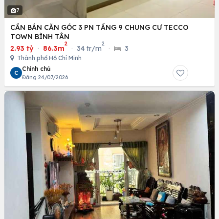
7
CẦN BÁN CĂN GÓC 3 PN TẦNG 9 CHUNG CƯ TECCO
TOWN BÌNH TÂN
2
2
2.93 tỷ
·
86.3m
·
34 tr/m
·
3
Thành phố Hồ Chí Minh
Chính chủ
C
Đăng 24/07/2026