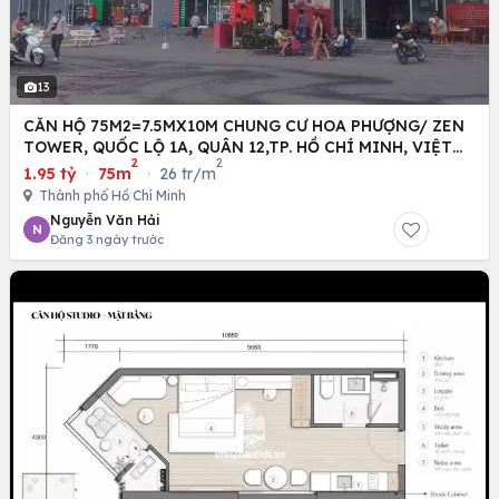
13
CĂN HỘ 75M2=7.5MX10M CHUNG CƯ HOA PHƯỢNG/ ZEN
TOWER, QUỐC LỘ 1A, QUÂN 12,TP. HỒ CHÍ MINH, VIỆT
2
2
NAM
1.95 tỷ
·
75m
·
26 tr/m
Thành phố Hồ Chí Minh
Nguyễn Văn Hải
N
Đăng 3 ngày trước