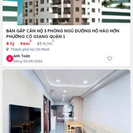
BÁN GẤP CĂN HỘ 3 PHÒNG NGỦ ĐƯỜNG HỒ HẢO HỚN
PHƯỜNG CÔ GIANG QUẬN 1
2
2
8 tỷ
·
96m
·
83 tr/m
Thành phố Hồ Chí Minh
Anh Toàn
A
Đăng 05/08/2026