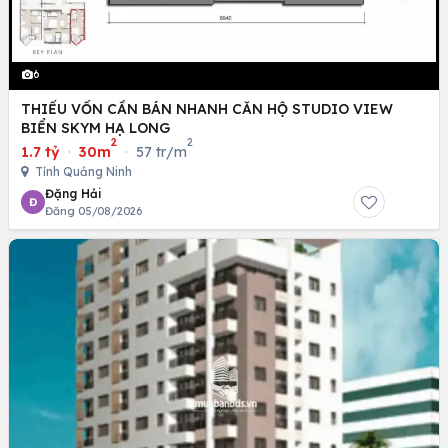
6
THIẾU VỐN CẦN BÁN NHANH CĂN HỘ STUDIO VIEW
BIỂN SKYM HẠ LONG
2
2
1.7 tỷ
·
30m
·
57 tr/m
Tỉnh Quảng Ninh
Đặng Hải
Đ
Đăng 05/08/2026