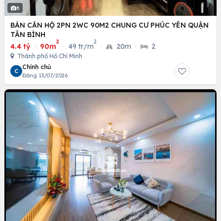
6
BÁN CĂN HỘ 2PN 2WC 90M2 CHUNG CƯ PHÚC YÊN QUẬN
TÂN BÌNH
2
2
4.4 tỷ
·
90m
·
49 tr/m
·
20m
·
2
Thành phố Hồ Chí Minh
Chính chủ
C
Đăng 13/07/2026