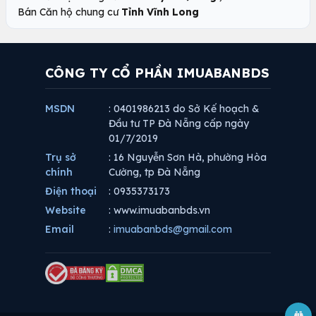
Bán Căn hộ chung cư
Tỉnh Vĩnh Long
CÔNG TY CỔ PHẦN IMUABANBDS
MSDN
: 0401986213 do Sở Kế hoạch &
Đầu tư TP Đà Nẵng cấp ngày
01/7/2019
Trụ sở
: 16 Nguyễn Sơn Hà, phường Hòa
chính
Cường, tp Đà Nẵng
Điện thoại
: 0935373173
Website
: www.imuabanbds.vn
Email
:
imuabanbds@gmail.com