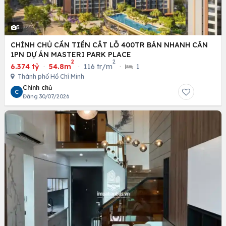
3
CHÍNH CHỦ CẦN TIỀN CẮT LỖ 400TR BÁN NHANH CĂN
1PN DỰ ÁN MASTERI PARK PLACE
2
2
6.374 tỷ
·
54.8m
·
116 tr/m
·
1
Thành phố Hồ Chí Minh
Chính chủ
C
Đăng 30/07/2026