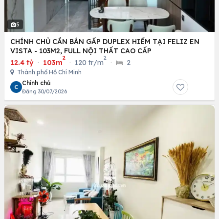
5
CHÍNH CHỦ CẦN BÁN GẤP DUPLEX HIẾM TẠI FELIZ EN
VISTA - 103M2, FULL NỘI THẤT CAO CẤP
2
2
12.4 tỷ
·
103m
·
120 tr/m
·
2
Thành phố Hồ Chí Minh
Chính chủ
C
Đăng 30/07/2026