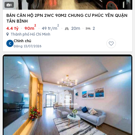
6
BÁN CĂN HỘ 2PN 2WC 90M2 CHUNG CƯ PHÚC YÊN QUẬN
TÂN BÌNH
2
2
4.4 tỷ
·
90m
·
49 tr/m
·
20m
·
2
Thành phố Hồ Chí Minh
Chính chủ
C
Đăng 13/07/2026