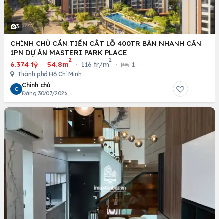
3
CHÍNH CHỦ CẦN TIỀN CẮT LỖ 400TR BÁN NHANH CĂN
1PN DỰ ÁN MASTERI PARK PLACE
2
2
6.374 tỷ
·
54.8m
·
116 tr/m
·
1
Thành phố Hồ Chí Minh
Chính chủ
C
Đăng 30/07/2026