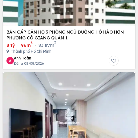
BÁN GẤP CĂN HỘ 3 PHÒNG NGỦ ĐƯỜNG HỒ HẢO HỚN
PHƯỜNG CÔ GIANG QUẬN 1
2
2
8 tỷ
·
96m
·
83 tr/m
Thành phố Hồ Chí Minh
Anh Toàn
A
Đăng 05/08/2026