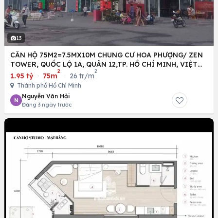
13
CĂN HỘ 75M2=7.5MX10M CHUNG CƯ HOA PHƯỢNG/ ZEN
TOWER, QUỐC LỘ 1A, QUÂN 12,TP. HỒ CHÍ MINH, VIỆT
2
2
NAM
1.95 tỷ
·
75m
·
26 tr/m
Thành phố Hồ Chí Minh
Nguyễn Văn Hải
N
Đăng 3 ngày trước