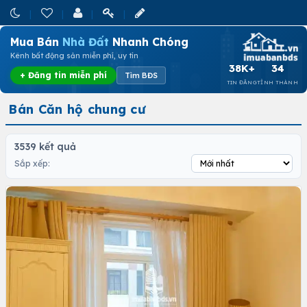
Mua Bán
Nhà Đất
Nhanh Chóng
Kênh bất động sản miễn phí, uy tín
38K+
34
+ Đăng tin miễn phí
Tìm BĐS
TIN ĐĂNG
TỈNH THÀNH
Bán Căn hộ chung cư
3539 kết quả
Sắp xếp: