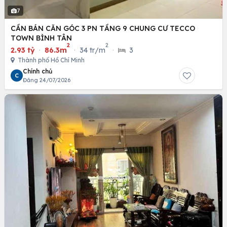
7
CẦN BÁN CĂN GÓC 3 PN TẦNG 9 CHUNG CƯ TECCO
TOWN BÌNH TÂN
2
2
2.93 tỷ
·
86.3m
·
34 tr/m
·
3
Thành phố Hồ Chí Minh
Chính chủ
C
Đăng 24/07/2026