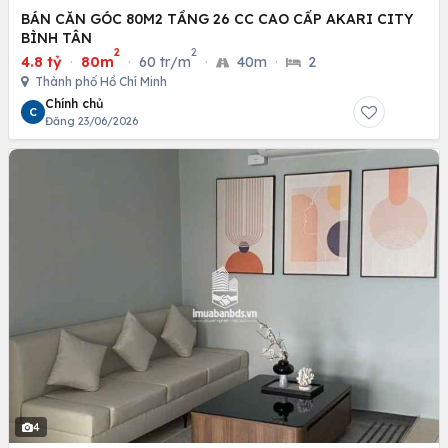
BÁN CĂN GÓC 80M2 TẦNG 26 CC CAO CẤP AKARI CITY
BÌNH TÂN
2
2
4.8 tỷ
·
80m
·
60 tr/m
·
40m
·
2
Thành phố Hồ Chí Minh
Chính chủ
C
Đăng 23/06/2026
4