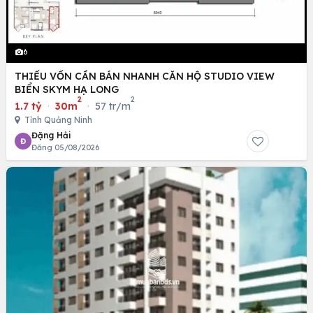
6
THIẾU VỐN CẦN BÁN NHANH CĂN HỘ STUDIO VIEW
BIỂN SKYM HẠ LONG
2
2
1.7 tỷ
·
30m
·
57 tr/m
Tỉnh Quảng Ninh
Đặng Hải
Đ
Đăng 05/08/2026