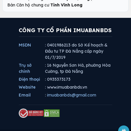
Bán Căn hộ chung cư
Tỉnh Vĩnh Long
CÔNG TY CỔ PHẦN IMUABANBDS
MSDN
: 0401986213 do Sở Kế hoạch &
Đầu tư TP Đà Nẵng cấp ngày
01/7/2019
Trụ sở
: 16 Nguyễn Sơn Hà, phường Hòa
chính
Cường, tp Đà Nẵng
Điện thoại
: 0935373173
Website
: www.imuabanbds.vn
Email
:
imuabanbds@gmail.com