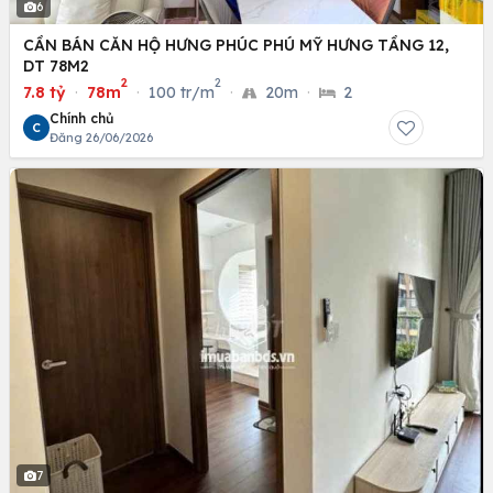
6
CẦN BÁN CĂN HỘ HƯNG PHÚC PHÚ MỸ HƯNG TẦNG 12,
DT 78M2
2
2
7.8 tỷ
·
78m
·
100 tr/m
·
20m
·
2
Chính chủ
C
Đăng 26/06/2026
7