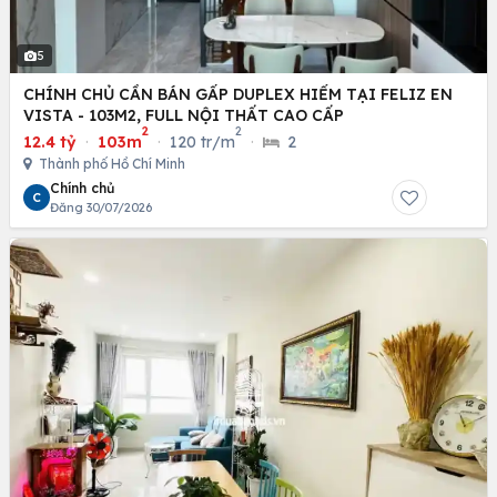
5
CHÍNH CHỦ CẦN BÁN GẤP DUPLEX HIẾM TẠI FELIZ EN
VISTA - 103M2, FULL NỘI THẤT CAO CẤP
2
2
12.4 tỷ
·
103m
·
120 tr/m
·
2
Thành phố Hồ Chí Minh
Chính chủ
C
Đăng 30/07/2026