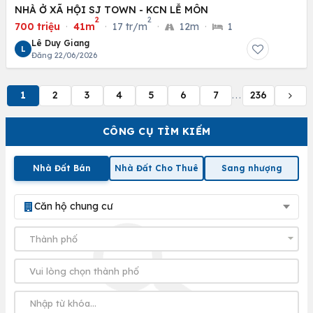
NHÀ Ở XÃ HỘI SJ TOWN - KCN LỄ MÔN
2
2
700 triệu
·
41m
·
17 tr/m
·
12m
·
1
Lê Duy Giang
L
Đăng 22/06/2026
1
2
3
4
5
6
7
236
...
CÔNG CỤ TÌM KIẾM
Nhà Đất Bán
Nhà Đất Cho Thuê
Sang nhượng
Căn hộ chung cư