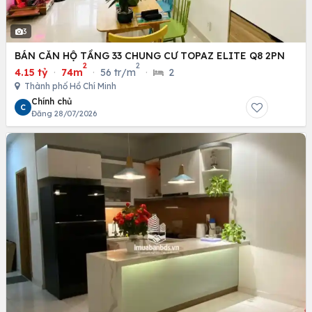
3
BÁN CĂN HỘ TẦNG 33 CHUNG CƯ TOPAZ ELITE Q8 2PN
2
2
4.15 tỷ
·
74m
·
56 tr/m
·
2
Thành phố Hồ Chí Minh
Chính chủ
C
Đăng 28/07/2026