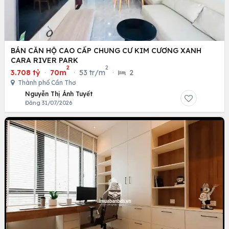
BÁN CĂN HỘ CAO CẤP CHUNG CƯ KIM CƯƠNG XANH
CARA RIVER PARK
2
2
3.708 tỷ
·
70m
·
53 tr/m
·
2
Thành phố Cần Thơ
Nguyễn Thị Ánh Tuyết
Đăng 31/07/2026