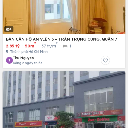
4
BÁN CĂN HỘ AN VIÊN 3 – TRẦN TRỌNG CUNG, QUẬN 7
2
2
2.85 tỷ
·
50m
·
57 tr/m
·
1
Thành phố Hồ Chí Minh
Thu Nguyen
T
Đăng 2 ngày trước