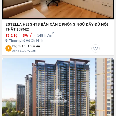
ESTELLA HEIGHTS BÁN CĂN 2 PHÒNG NGỦ ĐẦY ĐỦ NỘI
THẤT (89M2)
2
2
13.2 tỷ
·
89m
·
148 tr/m
Thành phố Hồ Chí Minh
Phạm Thị Thúy An
P
Đăng 30/07/2026