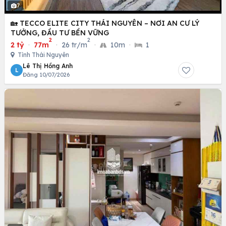
7
🏡 TECCO ELITE CITY THÁI NGUYÊN – NƠI AN CƯ LÝ
TƯỞNG, ĐẦU TƯ BỀN VỮNG
2
2
2 tỷ
·
77m
·
26 tr/m
·
10m
·
1
Tỉnh Thái Nguyên
Lê Thị Hồng Anh
L
Đăng 10/07/2026