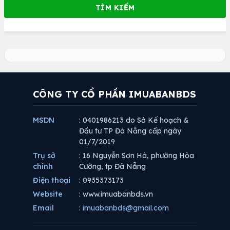
CÔNG TY CỔ PHẦN IMUABANBDS
MSDN
: 0401986213 do Sở Kế hoạch &
Đầu tư TP Đà Nẵng cấp ngày
01/7/2019
Trụ sở
: 16 Nguyễn Sơn Hà, phường Hòa
chính
Cường, tp Đà Nẵng
Điện thoại
: 0935373173
Website
: www.imuabanbds.vn
Email
:
imuabanbds@gmail.com