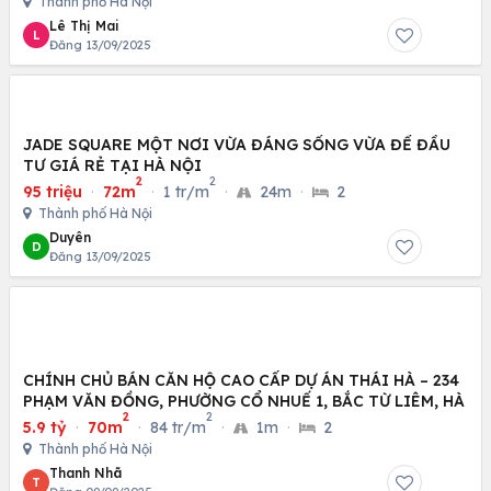
Thành phố Hà Nội
Lê Thị Mai
L
Đăng 13/09/2025
JADE SQUARE MỘT NƠI VỪA ĐÁNG SỐNG VỪA ĐỂ ĐẦU
TƯ GIÁ RẺ TẠI HÀ NỘI
2
2
95 triệu
·
72m
·
1 tr/m
·
24m
·
2
Thành phố Hà Nội
Duyên
D
Đăng 13/09/2025
CHÍNH CHỦ BÁN CĂN HỘ CAO CẤP DỰ ÁN THÁI HÀ – 234
PHẠM VĂN ĐỒNG, PHƯỜNG CỔ NHUẾ 1, BẮC TỪ LIÊM, HÀ
2
2
5.9 tỷ
·
70m
·
84 tr/m
·
1m
·
2
Thành phố Hà Nội
Thanh Nhã
T