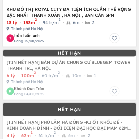
KHU ĐÔ THỊ ROYAL CITY ĐA TIỆN ÍCH QUẦN THỂ RỘNG
BẬC NHẤT THANH XUÂN , HÀ NỘI , BÁN CĂN 3PN
2
2
13 tỷ
·
133m
·
94 tr/m
·
6m
·
3
Thành phố Hà Nội
trần tuấn anh
T
Đăng 15/08/2025
[TIN HẾT HẠN] BÁN DỰ ÁN CHUNG CƯ BLUEGEM TOWER
THANH TRÌ, HÀ NỘI
2
2
6 tỷ
·
100m
·
60 tr/m
·
10m
·
1
Thành phố Hà Nội
Khánh Đan Trần
K
Đăng 04/08/2025
[TIN HẾT HẠN] PHÚ LÃM HÀ ĐÔNG -KI ỐT KHỐI ĐẾ -
KINH DOANH ĐỈNH - ĐỐI DIỆN ĐẠI HỌC ĐẠI MAM 62M
2
2
CHỈ NHỈNH 4 TỶ
4 tỷ
·
62m
·
61 tr/m
·
6m
·
2