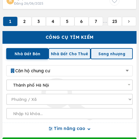
N
Đăng 26/06/2025
1
2
3
4
5
6
7
23
...
CÔNG CỤ TÌM KIẾM
Nhà Đất Bán
Nhà Đất Cho Thuê
Sang nhượng
Căn hộ chung cư
Tìm nâng cao