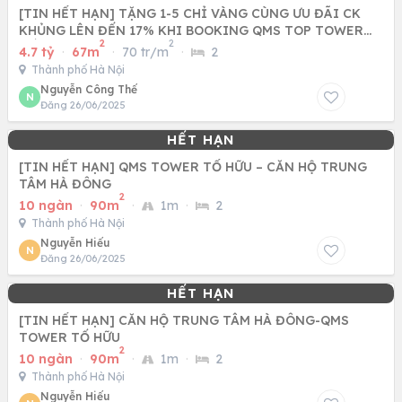
[TIN HẾT HẠN] TẶNG 1-5 CHỈ VÀNG CÙNG ƯU ĐÃI CK
KHỦNG LÊN ĐẾN 17% KHI BOOKING QMS TOP TOWER
2
2
TỐ HỮU - NAM TỪ LIÊM
4.7 tỷ
·
67m
·
70 tr/m
·
2
Thành phố Hà Nội
Nguyễn Công Thế
N
Đăng 26/06/2025
[TIN HẾT HẠN] QMS TOWER TỐ HỮU – CĂN HỘ TRUNG
TÂM HÀ ĐÔNG
2
10 ngàn
·
90m
·
1m
·
2
Thành phố Hà Nội
Nguyễn Hiếu
N
Đăng 26/06/2025
[TIN HẾT HẠN] CĂN HỘ TRUNG TÂM HÀ ĐÔNG-QMS
TOWER TỐ HỮU
2
10 ngàn
·
90m
·
1m
·
2
Thành phố Hà Nội
Nguyễn Hiếu