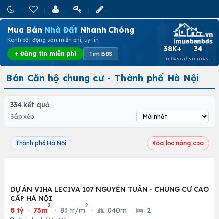
Mua Bán
Nhà Đất
Nhanh Chóng
Kênh bất động sản miễn phí, uy tín
38K+
34
+ Đăng tin miễn phí
Tìm BĐS
TIN ĐĂNG
TỈNH THÀNH
Bán Căn hộ chung cư - Thành phố Hà Nội
334 kết quả
Sắp xếp:
Thành phố Hà Nội
Xóa lọc nâng cao
DỰ ÁN VIHA LECIVA 107 NGUYỄN TUÂN - CHUNG CƯ CAO
CẤP HÀ NỘI
2
2
8 tỷ
·
73m
·
83 tr/m
·
040m
·
2