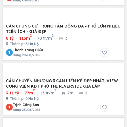
Đăng 09/09/2025
CĂN CHUNG CƯ TRUNG TÂM ĐỐNG ĐA - PHỐ LỚN NHIỀU
TIỆN ÍCH - GIÁ ĐẸP
2
2
8 tỷ
·
115m
·
70 tr/m
·
3
Thành phố Hà Nội
Thành Trung Hiếu
T
Đăng 28/08/2025
CẦN CHUYỂN NHƯỢNG 3 CĂN LIỀN KỀ ĐẸP NHẤT, VIEW
CÔNG VIÊN KĐT PHÚ THỊ RIVERSIDE GIA LÂM
2
2
3.11 tỷ
·
77m
·
13 tr/m
·
7m
·
2
Thành phố Hà Nội
Trịnh Công Sơn
T
Đăng 25/08/2025