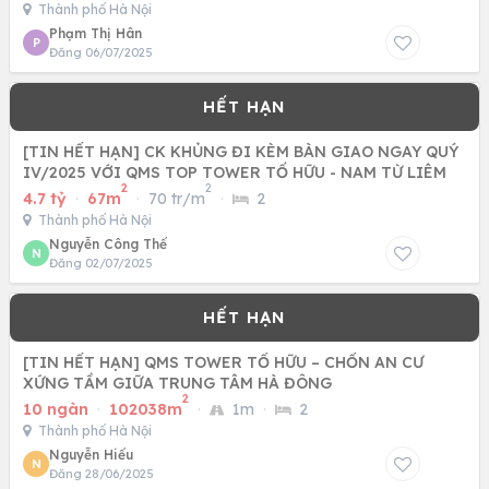
Thành phố Hà Nội
Phạm Thị Hân
P
Đăng 06/07/2025
[TIN HẾT HẠN] CK KHỦNG ĐI KÈM BÀN GIAO NGAY QUÝ
IV/2025 VỚI QMS TOP TOWER TỐ HỮU - NAM TỪ LIÊM
2
2
4.7 tỷ
·
67m
·
70 tr/m
·
2
Thành phố Hà Nội
Nguyễn Công Thế
N
Đăng 02/07/2025
[TIN HẾT HẠN] QMS TOWER TỐ HỮU – CHỐN AN CƯ
XỨNG TẦM GIỮA TRUNG TÂM HÀ ĐÔNG
2
10 ngàn
·
102038m
·
1m
·
2
Thành phố Hà Nội
Nguyễn Hiếu
N
Đăng 28/06/2025