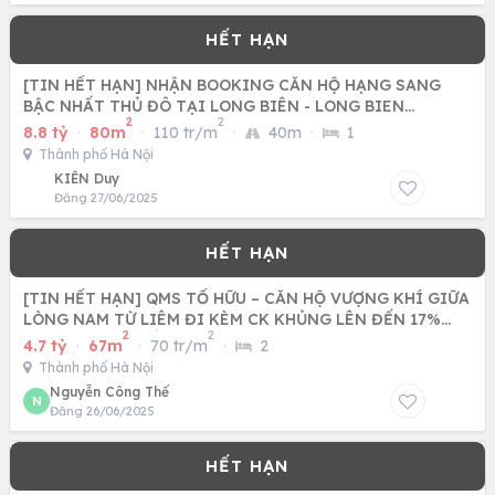
[TIN HẾT HẠN] NHẬN BOOKING CĂN HỘ HẠNG SANG
BẬC NHẤT THỦ ĐÔ TẠI LONG BIÊN - LONG BIEN
2
2
CENTRAL
8.8 tỷ
·
80m
·
110 tr/m
·
40m
·
1
Thành phố Hà Nội
KIÊN Duy
Đăng 27/06/2025
[TIN HẾT HẠN] QMS TỐ HỮU – CĂN HỘ VƯỢNG KHÍ GIỮA
LÒNG NAM TỪ LIÊM ĐI KÈM CK KHỦNG LÊN ĐẾN 17%
2
2
CÙNG CƠ HỘI BỐC
4.7 tỷ
·
67m
·
70 tr/m
·
2
Thành phố Hà Nội
Nguyễn Công Thế
N
Đăng 26/06/2025