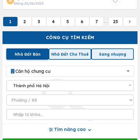
N
Đăng 26/06/2025
1
2
3
4
5
6
7
23
...
CÔNG CỤ TÌM KIẾM
Nhà Đất Bán
Nhà Đất Cho Thuê
Sang nhượng
Căn hộ chung cư
Tìm nâng cao