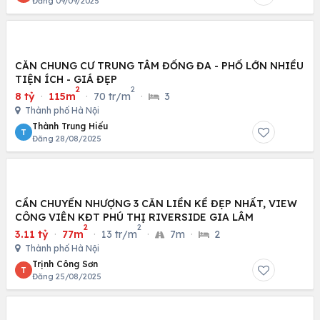
Đăng 09/09/2025
CĂN CHUNG CƯ TRUNG TÂM ĐỐNG ĐA - PHỐ LỚN NHIỀU
TIỆN ÍCH - GIÁ ĐẸP
2
2
8 tỷ
·
115m
·
70 tr/m
·
3
Thành phố Hà Nội
Thành Trung Hiếu
T
Đăng 28/08/2025
CẦN CHUYỂN NHƯỢNG 3 CĂN LIỀN KỀ ĐẸP NHẤT, VIEW
CÔNG VIÊN KĐT PHÚ THỊ RIVERSIDE GIA LÂM
2
2
3.11 tỷ
·
77m
·
13 tr/m
·
7m
·
2
Thành phố Hà Nội
Trịnh Công Sơn
T
Đăng 25/08/2025