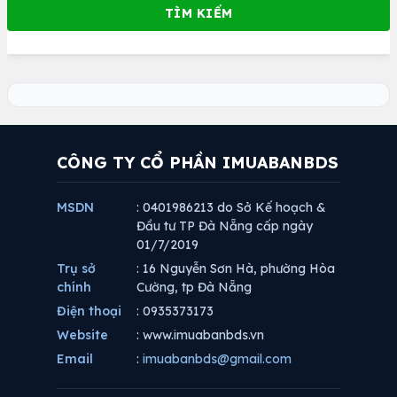
CÔNG TY CỔ PHẦN IMUABANBDS
MSDN
: 0401986213 do Sở Kế hoạch &
Đầu tư TP Đà Nẵng cấp ngày
01/7/2019
Trụ sở
: 16 Nguyễn Sơn Hà, phường Hòa
chính
Cường, tp Đà Nẵng
Điện thoại
: 0935373173
Website
: www.imuabanbds.vn
Email
:
imuabanbds@gmail.com