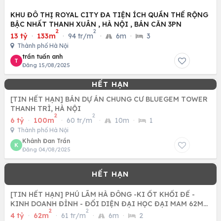
KHU ĐÔ THỊ ROYAL CITY ĐA TIỆN ÍCH QUẦN THỂ RỘNG
BẬC NHẤT THANH XUÂN , HÀ NỘI , BÁN CĂN 3PN
2
2
13 tỷ
·
133m
·
94 tr/m
·
6m
·
3
Thành phố Hà Nội
trần tuấn anh
T
Đăng 15/08/2025
[TIN HẾT HẠN] BÁN DỰ ÁN CHUNG CƯ BLUEGEM TOWER
THANH TRÌ, HÀ NỘI
2
2
6 tỷ
·
100m
·
60 tr/m
·
10m
·
1
Thành phố Hà Nội
Khánh Đan Trần
K
Đăng 04/08/2025
[TIN HẾT HẠN] PHÚ LÃM HÀ ĐÔNG -KI ỐT KHỐI ĐẾ -
KINH DOANH ĐỈNH - ĐỐI DIỆN ĐẠI HỌC ĐẠI MAM 62M
2
2
CHỈ NHỈNH 4 TỶ
4 tỷ
·
62m
·
61 tr/m
·
6m
·
2