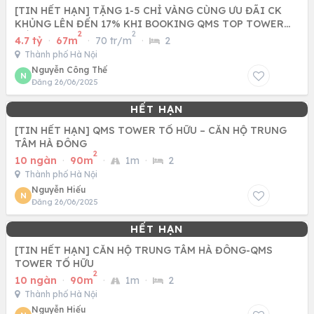
[TIN HẾT HẠN] TẶNG 1-5 CHỈ VÀNG CÙNG ƯU ĐÃI CK
KHỦNG LÊN ĐẾN 17% KHI BOOKING QMS TOP TOWER
2
2
TỐ HỮU - NAM TỪ LIÊM
4.7 tỷ
·
67m
·
70 tr/m
·
2
Thành phố Hà Nội
Nguyễn Công Thế
N
Đăng 26/06/2025
[TIN HẾT HẠN] QMS TOWER TỐ HỮU – CĂN HỘ TRUNG
TÂM HÀ ĐÔNG
2
10 ngàn
·
90m
·
1m
·
2
Thành phố Hà Nội
Nguyễn Hiếu
N
Đăng 26/06/2025
[TIN HẾT HẠN] CĂN HỘ TRUNG TÂM HÀ ĐÔNG-QMS
TOWER TỐ HỮU
2
10 ngàn
·
90m
·
1m
·
2
Thành phố Hà Nội
Nguyễn Hiếu