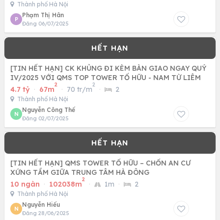
Thành phố Hà Nội
Phạm Thị Hân
P
Đăng 06/07/2025
[TIN HẾT HẠN] CK KHỦNG ĐI KÈM BÀN GIAO NGAY QUÝ
IV/2025 VỚI QMS TOP TOWER TỐ HỮU - NAM TỪ LIÊM
2
2
4.7 tỷ
·
67m
·
70 tr/m
·
2
Thành phố Hà Nội
Nguyễn Công Thế
N
Đăng 02/07/2025
[TIN HẾT HẠN] QMS TOWER TỐ HỮU – CHỐN AN CƯ
XỨNG TẦM GIỮA TRUNG TÂM HÀ ĐÔNG
2
10 ngàn
·
102038m
·
1m
·
2
Thành phố Hà Nội
Nguyễn Hiếu
N
Đăng 28/06/2025