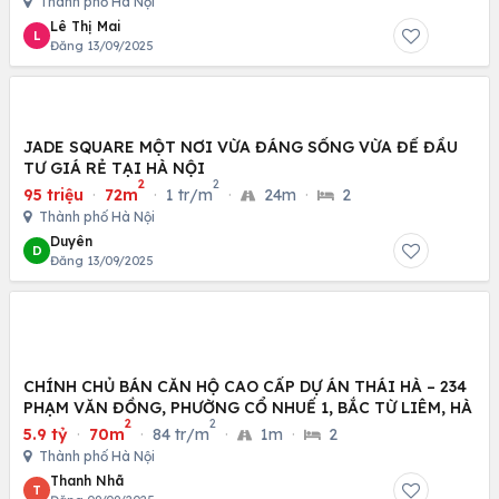
Thành phố Hà Nội
Lê Thị Mai
L
Đăng 13/09/2025
JADE SQUARE MỘT NƠI VỪA ĐÁNG SỐNG VỪA ĐỂ ĐẦU
TƯ GIÁ RẺ TẠI HÀ NỘI
2
2
95 triệu
·
72m
·
1 tr/m
·
24m
·
2
Thành phố Hà Nội
Duyên
D
Đăng 13/09/2025
CHÍNH CHỦ BÁN CĂN HỘ CAO CẤP DỰ ÁN THÁI HÀ – 234
PHẠM VĂN ĐỒNG, PHƯỜNG CỔ NHUẾ 1, BẮC TỪ LIÊM, HÀ
2
2
5.9 tỷ
·
70m
·
84 tr/m
·
1m
·
2
Thành phố Hà Nội
Thanh Nhã
T