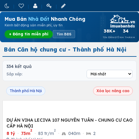
Mua Bán
Nhà Đất
Nhanh Chóng
Kênh bất động sản miễn phí, uy tín
38K+
34
+ Đăng tin miễn phí
Tìm BĐS
TIN ĐĂNG
TỈNH THÀNH
Bán Căn hộ chung cư - Thành phố Hà Nội
334 kết quả
Sắp xếp:
Thành phố Hà Nội
Xóa lọc nâng cao
DỰ ÁN VIHA LECIVA 107 NGUYỄN TUÂN - CHUNG CƯ CAO
CẤP HÀ NỘI
2
2
8 tỷ
·
73m
·
83 tr/m
·
040m
·
2