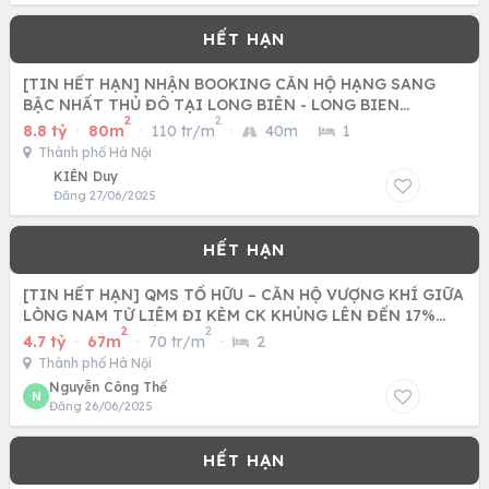
[TIN HẾT HẠN] NHẬN BOOKING CĂN HỘ HẠNG SANG
BẬC NHẤT THỦ ĐÔ TẠI LONG BIÊN - LONG BIEN
2
2
CENTRAL
8.8 tỷ
·
80m
·
110 tr/m
·
40m
·
1
Thành phố Hà Nội
KIÊN Duy
Đăng 27/06/2025
[TIN HẾT HẠN] QMS TỐ HỮU – CĂN HỘ VƯỢNG KHÍ GIỮA
LÒNG NAM TỪ LIÊM ĐI KÈM CK KHỦNG LÊN ĐẾN 17%
2
2
CÙNG CƠ HỘI BỐC
4.7 tỷ
·
67m
·
70 tr/m
·
2
Thành phố Hà Nội
Nguyễn Công Thế
N
Đăng 26/06/2025