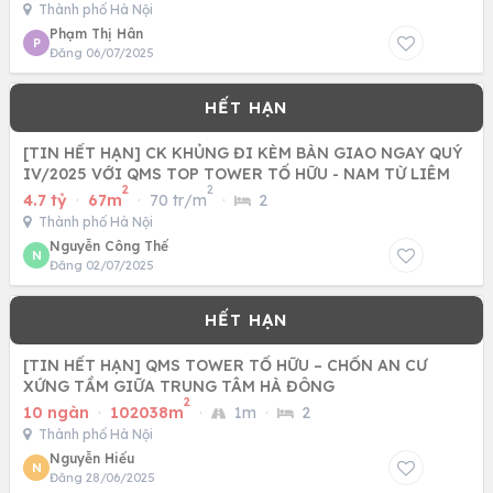
Thành phố Hà Nội
Phạm Thị Hân
P
Đăng 06/07/2025
[TIN HẾT HẠN] CK KHỦNG ĐI KÈM BÀN GIAO NGAY QUÝ
IV/2025 VỚI QMS TOP TOWER TỐ HỮU - NAM TỪ LIÊM
2
2
4.7 tỷ
·
67m
·
70 tr/m
·
2
Thành phố Hà Nội
Nguyễn Công Thế
N
Đăng 02/07/2025
[TIN HẾT HẠN] QMS TOWER TỐ HỮU – CHỐN AN CƯ
XỨNG TẦM GIỮA TRUNG TÂM HÀ ĐÔNG
2
10 ngàn
·
102038m
·
1m
·
2
Thành phố Hà Nội
Nguyễn Hiếu
N
Đăng 28/06/2025