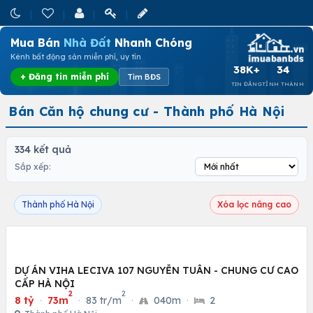
Mua Bán
Nhà Đất
Nhanh Chóng
Kênh bất động sản miễn phí, uy tín
38K+
34
+ Đăng tin miễn phí
Tìm BĐS
TIN ĐĂNG
TỈNH THÀNH
Bán Căn hộ chung cư - Thành phố Hà Nội
334 kết quả
Sắp xếp:
Thành phố Hà Nội
Xóa lọc nâng cao
DỰ ÁN VIHA LECIVA 107 NGUYỄN TUÂN - CHUNG CƯ CAO
CẤP HÀ NỘI
2
2
8 tỷ
·
73m
·
83 tr/m
·
040m
·
2