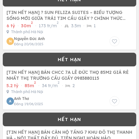
[TIN HẾT HẠN] ? SUN FELIZA SUITES – BIỂU TƯỢNG
SỐNG MỚI GIỮA TRÁI TIM CẦU GIẤY ? CHÍNH THỨC
2
2
NHẬN BOOKING – CHỈ
6 tỷ
·
30m
·
173 tr/m
·
3.5m
·
1
Thành phố Hà Nội
Nguyễn Đức Anh
N
Đăng 20/06/2025
[TIN HẾT HẠN] BÁN CHCC 7A LÊ ĐỨC THỌ 85M2 GIÁ RẺ
NHẤT THỊ TRƯỜNG CẦU GIẤY 0983880115
2
2
5.2 tỷ
·
85m
·
34 tr/m
·
2
Thành phố Hà Nội
Anh Thơ
A
Đăng 19/06/2025
[TIN HẾT HẠN] BÁN CĂN HỘ TẦNG 7 KHU ĐÔ THỊ THANH
HÀ - NỘI THẤT ĐẦY ĐỦ, TIỆN NGHI HOÀN HẢO