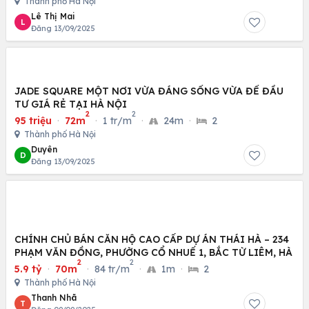
Thành phố Hà Nội
Lê Thị Mai
L
Đăng 13/09/2025
JADE SQUARE MỘT NƠI VỪA ĐÁNG SỐNG VỪA ĐỂ ĐẦU
TƯ GIÁ RẺ TẠI HÀ NỘI
2
2
95 triệu
·
72m
·
1 tr/m
·
24m
·
2
Thành phố Hà Nội
Duyên
D
Đăng 13/09/2025
CHÍNH CHỦ BÁN CĂN HỘ CAO CẤP DỰ ÁN THÁI HÀ – 234
PHẠM VĂN ĐỒNG, PHƯỜNG CỔ NHUẾ 1, BẮC TỪ LIÊM, HÀ
2
2
5.9 tỷ
·
70m
·
84 tr/m
·
1m
·
2
Thành phố Hà Nội
Thanh Nhã
T