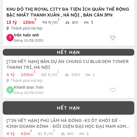
KHU ĐÔ THỊ ROYAL CITY ĐA TIỆN ÍCH QUẦN THỂ RỘNG
BẬC NHẤT THANH XUÂN , HÀ NỘI , BÁN CĂN 3PN
2
2
13 tỷ
·
133m
·
94 tr/m
·
6m
·
3
Thành phố Hà Nội
trần tuấn anh
T
Đăng 15/08/2025
[TIN HẾT HẠN] BÁN DỰ ÁN CHUNG CƯ BLUEGEM TOWER
THANH TRÌ, HÀ NỘI
2
2
6 tỷ
·
100m
·
60 tr/m
·
10m
·
1
Thành phố Hà Nội
Khánh Đan Trần
K
Đăng 04/08/2025
[TIN HẾT HẠN] PHÚ LÃM HÀ ĐÔNG -KI ỐT KHỐI ĐẾ -
KINH DOANH ĐỈNH - ĐỐI DIỆN ĐẠI HỌC ĐẠI MAM 62M
2
2
CHỈ NHỈNH 4 TỶ
4 tỷ
·
62m
·
61 tr/m
·
6m
·
2