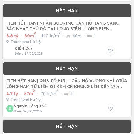
[TIN HẾT HẠN] NHẬN BOOKING CĂN HỘ HẠNG SANG
BẬC NHẤT THỦ ĐÔ TẠI LONG BIÊN - LONG BIEN
2
2
CENTRAL
8.8 tỷ
·
80m
·
110 tr/m
·
40m
·
1
Thành phố Hà Nội
KIÊN Duy
Đăng 27/06/2025
[TIN HẾT HẠN] QMS TỐ HỮU – CĂN HỘ VƯỢNG KHÍ GIỮA
LÒNG NAM TỪ LIÊM ĐI KÈM CK KHỦNG LÊN ĐẾN 17%
2
2
CÙNG CƠ HỘI BỐC
4.7 tỷ
·
67m
·
70 tr/m
·
2
Thành phố Hà Nội
Nguyễn Công Thế
N
Đăng 26/06/2025