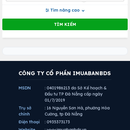
Tìm nâng cao
CÔNG TY CỔ PHẦN IMUABANBDS
MSDN
: 0401986213 do Sở Kế hoạch &
Đầu tư TP Đà Nẵng cấp ngày
01/7/2019
Trụ sở
: 16 Nguyễn Sơn Hà, phường Hòa
chính
Cường, tp Đà Nẵng
Điện thoại
: 0935373173
Website
: www.imuabanbds.vn