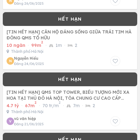
N
Đăng 26/06/2025
[TIN HẾT HẠN] CĂN HỘ ĐÁNG SỐNG GIỮA TRÁI TIM HÀ
ĐÔNG QMS TỐ HỮU
2
10 ngàn
·
99m
·
1m
·
2
Thành phố Hà Nội
Nguyễn Hiếu
N
Đăng 24/06/2025
[TIN HẾT HẠN] QMS TOP TOWER, BIỂU TƯỢNG MỚI XA
HOA TẠI THỦ ĐÔ HÀ NỘI, TÒA CHUNG CƯ CAO CẤP
2
2
MANG PHONG CÁCH CHÂU ÂU
4.7 tỷ
·
67m
·
70 tr/m
·
7m
·
2
Thành phố Hà Nội
vũ văn hiệp
V
Đăng 21/06/2025