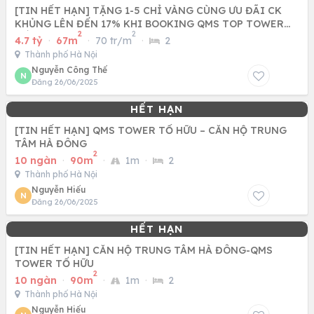
[TIN HẾT HẠN] TẶNG 1-5 CHỈ VÀNG CÙNG ƯU ĐÃI CK
KHỦNG LÊN ĐẾN 17% KHI BOOKING QMS TOP TOWER
2
2
TỐ HỮU - NAM TỪ LIÊM
4.7 tỷ
·
67m
·
70 tr/m
·
2
Thành phố Hà Nội
Nguyễn Công Thế
N
Đăng 26/06/2025
[TIN HẾT HẠN] QMS TOWER TỐ HỮU – CĂN HỘ TRUNG
TÂM HÀ ĐÔNG
2
10 ngàn
·
90m
·
1m
·
2
Thành phố Hà Nội
Nguyễn Hiếu
N
Đăng 26/06/2025
[TIN HẾT HẠN] CĂN HỘ TRUNG TÂM HÀ ĐÔNG-QMS
TOWER TỐ HỮU
2
10 ngàn
·
90m
·
1m
·
2
Thành phố Hà Nội
Nguyễn Hiếu