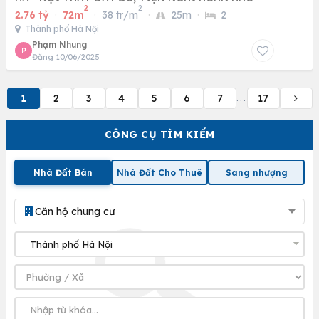
2
2
2.76 tỷ
·
72m
·
38 tr/m
·
25m
·
2
Thành phố Hà Nội
Phạm Nhung
P
Đăng 10/06/2025
1
2
3
4
5
6
7
17
...
CÔNG CỤ TÌM KIẾM
Nhà Đất Bán
Nhà Đất Cho Thuê
Sang nhượng
Căn hộ chung cư