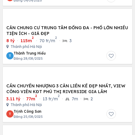
Đăng 09/09/2025
CĂN CHUNG CƯ TRUNG TÂM ĐỐNG ĐA - PHỐ LỚN NHIỀU
TIỆN ÍCH - GIÁ ĐẸP
2
2
8 tỷ
·
115m
·
70 tr/m
·
3
Thành phố Hà Nội
Thành Trung Hiếu
T
Đăng 28/08/2025
CẦN CHUYỂN NHƯỢNG 3 CĂN LIỀN KỀ ĐẸP NHẤT, VIEW
CÔNG VIÊN KĐT PHÚ THỊ RIVERSIDE GIA LÂM
2
2
3.11 tỷ
·
77m
·
13 tr/m
·
7m
·
2
Thành phố Hà Nội
Trịnh Công Sơn
T
Đăng 25/08/2025