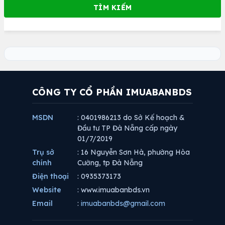
CÔNG TY CỔ PHẦN IMUABANBDS
MSDN
: 0401986213 do Sở Kế hoạch &
Đầu tư TP Đà Nẵng cấp ngày
01/7/2019
Trụ sở
: 16 Nguyễn Sơn Hà, phường Hòa
chính
Cường, tp Đà Nẵng
Điện thoại
: 0935373173
Website
: www.imuabanbds.vn
Email
:
imuabanbds@gmail.com