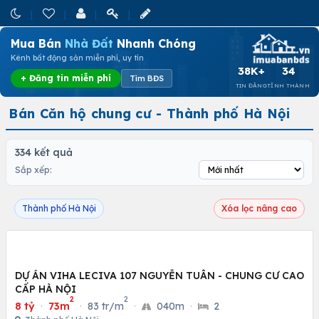
Mua Bán
Nhà Đất
Nhanh Chóng
Kênh bất động sản miễn phí, uy tín
38K+
34
+ Đăng tin miễn phí
Tìm BĐS
TIN ĐĂNG
TỈNH THÀNH
Bán Căn hộ chung cư - Thành phố Hà Nội
334 kết quả
Sắp xếp:
Thành phố Hà Nội
Xóa lọc nâng cao
DỰ ÁN VIHA LECIVA 107 NGUYỄN TUÂN - CHUNG CƯ CAO
CẤP HÀ NỘI
2
2
8 tỷ
·
73m
·
83 tr/m
·
040m
·
2