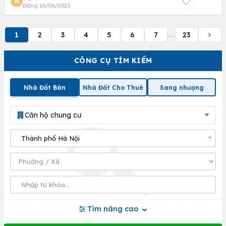
N
Đăng 26/06/2025
1
2
3
4
5
6
7
23
...
CÔNG CỤ TÌM KIẾM
Nhà Đất Bán
Nhà Đất Cho Thuê
Sang nhượng
Căn hộ chung cư
Tìm nâng cao