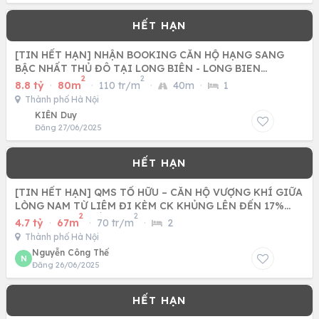
[TIN HẾT HẠN] NHẬN BOOKING CĂN HỘ HẠNG SANG
BẬC NHẤT THỦ ĐÔ TẠI LONG BIÊN - LONG BIEN
2
2
CENTRAL
8.8 tỷ
·
80m
·
110 tr/m
·
40m
·
1
Thành phố Hà Nội
KIÊN Duy
Đăng 27/06/2025
[TIN HẾT HẠN] QMS TỐ HỮU – CĂN HỘ VƯỢNG KHÍ GIỮA
LÒNG NAM TỪ LIÊM ĐI KÈM CK KHỦNG LÊN ĐẾN 17%
2
2
CÙNG CƠ HỘI BỐC
4.7 tỷ
·
67m
·
70 tr/m
·
2
Thành phố Hà Nội
Nguyễn Công Thế
N
Đăng 26/06/2025