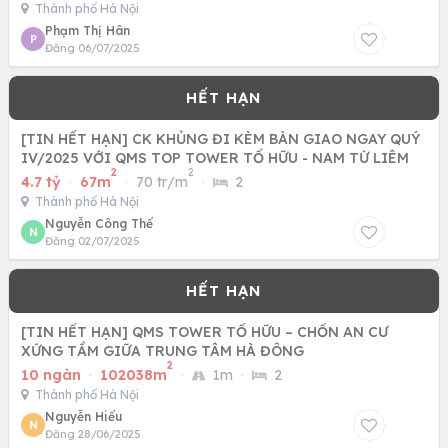
Thành phố Hà Nội
Phạm Thị Hân
P
Đăng 06/07/2025
[TIN HẾT HẠN] CK KHỦNG ĐI KÈM BÀN GIAO NGAY QUÝ
IV/2025 VỚI QMS TOP TOWER TỐ HỮU - NAM TỪ LIÊM
2
2
4.7 tỷ
·
67m
·
70 tr/m
·
2
Thành phố Hà Nội
Nguyễn Công Thế
N
Đăng 02/07/2025
[TIN HẾT HẠN] QMS TOWER TỐ HỮU – CHỐN AN CƯ
XỨNG TẦM GIỮA TRUNG TÂM HÀ ĐÔNG
2
10 ngàn
·
102038m
·
1m
·
2
Thành phố Hà Nội
Nguyễn Hiếu
N
Đăng 28/06/2025