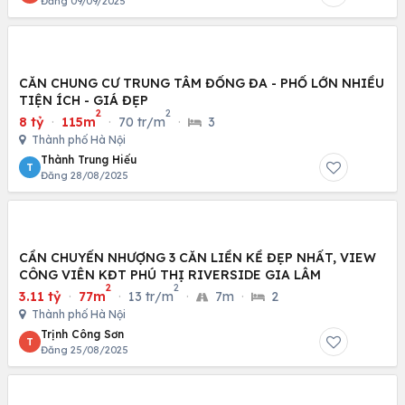
Đăng 09/09/2025
CĂN CHUNG CƯ TRUNG TÂM ĐỐNG ĐA - PHỐ LỚN NHIỀU
TIỆN ÍCH - GIÁ ĐẸP
2
2
8 tỷ
·
115m
·
70 tr/m
·
3
Thành phố Hà Nội
Thành Trung Hiếu
T
Đăng 28/08/2025
CẦN CHUYỂN NHƯỢNG 3 CĂN LIỀN KỀ ĐẸP NHẤT, VIEW
CÔNG VIÊN KĐT PHÚ THỊ RIVERSIDE GIA LÂM
2
2
3.11 tỷ
·
77m
·
13 tr/m
·
7m
·
2
Thành phố Hà Nội
Trịnh Công Sơn
T
Đăng 25/08/2025