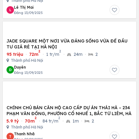
Thành phố Hà Nội
Lê Thị Mai
L
Đăng 13/09/2025
JADE SQUARE MỘT NƠI VỪA ĐÁNG SỐNG VỪA ĐỂ ĐẦU
TƯ GIÁ RẺ TẠI HÀ NỘI
2
2
95 triệu
·
72m
·
1 tr/m
·
24m
·
2
Thành phố Hà Nội
Duyên
D
Đăng 13/09/2025
CHÍNH CHỦ BÁN CĂN HỘ CAO CẤP DỰ ÁN THÁI HÀ – 234
PHẠM VĂN ĐỒNG, PHƯỜNG CỔ NHUẾ 1, BẮC TỪ LIÊM, HÀ
2
2
5.9 tỷ
·
70m
·
84 tr/m
·
1m
·
2
Thành phố Hà Nội
Thanh Nhã
T