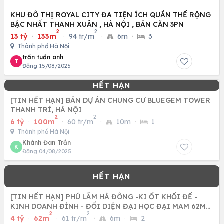
KHU ĐÔ THỊ ROYAL CITY ĐA TIỆN ÍCH QUẦN THỂ RỘNG
BẬC NHẤT THANH XUÂN , HÀ NỘI , BÁN CĂN 3PN
2
2
13 tỷ
·
133m
·
94 tr/m
·
6m
·
3
Thành phố Hà Nội
trần tuấn anh
T
Đăng 15/08/2025
[TIN HẾT HẠN] BÁN DỰ ÁN CHUNG CƯ BLUEGEM TOWER
THANH TRÌ, HÀ NỘI
2
2
6 tỷ
·
100m
·
60 tr/m
·
10m
·
1
Thành phố Hà Nội
Khánh Đan Trần
K
Đăng 04/08/2025
[TIN HẾT HẠN] PHÚ LÃM HÀ ĐÔNG -KI ỐT KHỐI ĐẾ -
KINH DOANH ĐỈNH - ĐỐI DIỆN ĐẠI HỌC ĐẠI MAM 62M
2
2
CHỈ NHỈNH 4 TỶ
4 tỷ
·
62m
·
61 tr/m
·
6m
·
2