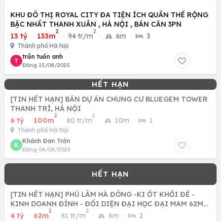
KHU ĐÔ THỊ ROYAL CITY ĐA TIỆN ÍCH QUẦN THỂ RỘNG
BẬC NHẤT THANH XUÂN , HÀ NỘI , BÁN CĂN 3PN
2
2
13 tỷ
·
133m
·
94 tr/m
·
6m
·
3
Thành phố Hà Nội
trần tuấn anh
T
Đăng 15/08/2025
[TIN HẾT HẠN] BÁN DỰ ÁN CHUNG CƯ BLUEGEM TOWER
THANH TRÌ, HÀ NỘI
2
2
6 tỷ
·
100m
·
60 tr/m
·
10m
·
1
Thành phố Hà Nội
Khánh Đan Trần
K
Đăng 04/08/2025
[TIN HẾT HẠN] PHÚ LÃM HÀ ĐÔNG -KI ỐT KHỐI ĐẾ -
KINH DOANH ĐỈNH - ĐỐI DIỆN ĐẠI HỌC ĐẠI MAM 62M
2
2
CHỈ NHỈNH 4 TỶ
4 tỷ
·
62m
·
61 tr/m
·
6m
·
2