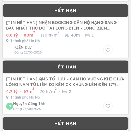
[TIN HẾT HẠN] NHẬN BOOKING CĂN HỘ HẠNG SANG
BẬC NHẤT THỦ ĐÔ TẠI LONG BIÊN - LONG BIEN
2
2
CENTRAL
8.8 tỷ
·
80m
·
110 tr/m
·
40m
·
1
Thành phố Hà Nội
KIÊN Duy
Đăng 27/06/2025
[TIN HẾT HẠN] QMS TỐ HỮU – CĂN HỘ VƯỢNG KHÍ GIỮA
LÒNG NAM TỪ LIÊM ĐI KÈM CK KHỦNG LÊN ĐẾN 17%
2
2
CÙNG CƠ HỘI BỐC
4.7 tỷ
·
67m
·
70 tr/m
·
2
Thành phố Hà Nội
Nguyễn Công Thế
N
Đăng 26/06/2025