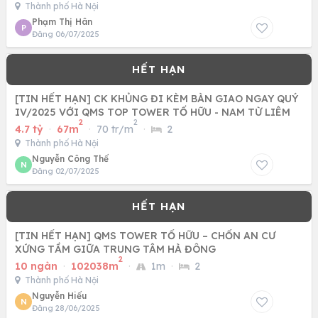
Thành phố Hà Nội
Phạm Thị Hân
P
Đăng 06/07/2025
[TIN HẾT HẠN] CK KHỦNG ĐI KÈM BÀN GIAO NGAY QUÝ
IV/2025 VỚI QMS TOP TOWER TỐ HỮU - NAM TỪ LIÊM
2
2
4.7 tỷ
·
67m
·
70 tr/m
·
2
Thành phố Hà Nội
Nguyễn Công Thế
N
Đăng 02/07/2025
[TIN HẾT HẠN] QMS TOWER TỐ HỮU – CHỐN AN CƯ
XỨNG TẦM GIỮA TRUNG TÂM HÀ ĐÔNG
2
10 ngàn
·
102038m
·
1m
·
2
Thành phố Hà Nội
Nguyễn Hiếu
N
Đăng 28/06/2025