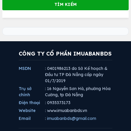
CÔNG TY CỔ PHẦN IMUABANBDS
MSDN
: 0401986213 do Sở Kế hoạch &
Đầu tư TP Đà Nẵng cấp ngày
01/7/2019
Trụ sở
: 16 Nguyễn Sơn Hà, phường Hòa
chính
Cường, tp Đà Nẵng
Điện thoại
: 0935373173
Website
: www.imuabanbds.vn
Email
:
imuabanbds@gmail.com