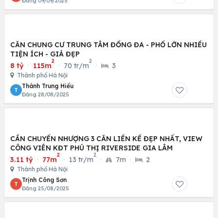
Đăng 09/09/2025
CĂN CHUNG CƯ TRUNG TÂM ĐỐNG ĐA - PHỐ LỚN NHIỀU
TIỆN ÍCH - GIÁ ĐẸP
2
2
8 tỷ
·
115m
·
70 tr/m
·
3
Thành phố Hà Nội
Thành Trung Hiếu
T
Đăng 28/08/2025
CẦN CHUYỂN NHƯỢNG 3 CĂN LIỀN KỀ ĐẸP NHẤT, VIEW
CÔNG VIÊN KĐT PHÚ THỊ RIVERSIDE GIA LÂM
2
2
3.11 tỷ
·
77m
·
13 tr/m
·
7m
·
2
Thành phố Hà Nội
Trịnh Công Sơn
T
Đăng 25/08/2025