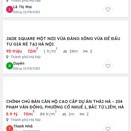
Thành phố Hà Nội
Lê Thị Mai
L
Đăng 13/09/2025
JADE SQUARE MỘT NƠI VỪA ĐÁNG SỐNG VỪA ĐỂ ĐẦU
TƯ GIÁ RẺ TẠI HÀ NỘI
2
2
95 triệu
·
72m
·
1 tr/m
·
24m
·
2
Thành phố Hà Nội
Duyên
D
Đăng 13/09/2025
CHÍNH CHỦ BÁN CĂN HỘ CAO CẤP DỰ ÁN THÁI HÀ – 234
PHẠM VĂN ĐỒNG, PHƯỜNG CỔ NHUẾ 1, BẮC TỪ LIÊM, HÀ
2
2
5.9 tỷ
·
70m
·
84 tr/m
·
1m
·
2
Thành phố Hà Nội
Thanh Nhã
T