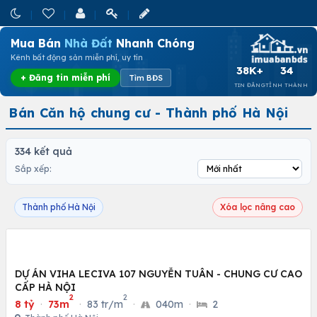
Mua Bán
Nhà Đất
Nhanh Chóng
Kênh bất động sản miễn phí, uy tín
38K+
34
+ Đăng tin miễn phí
Tìm BĐS
TIN ĐĂNG
TỈNH THÀNH
Bán Căn hộ chung cư - Thành phố Hà Nội
334 kết quả
Sắp xếp:
Thành phố Hà Nội
Xóa lọc nâng cao
DỰ ÁN VIHA LECIVA 107 NGUYỄN TUÂN - CHUNG CƯ CAO
CẤP HÀ NỘI
2
2
8 tỷ
·
73m
·
83 tr/m
·
040m
·
2