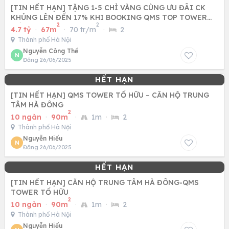
[TIN HẾT HẠN] TẶNG 1-5 CHỈ VÀNG CÙNG ƯU ĐÃI CK
KHỦNG LÊN ĐẾN 17% KHI BOOKING QMS TOP TOWER
2
2
TỐ HỮU - NAM TỪ LIÊM
4.7 tỷ
·
67m
·
70 tr/m
·
2
Thành phố Hà Nội
Nguyễn Công Thế
N
Đăng 26/06/2025
[TIN HẾT HẠN] QMS TOWER TỐ HỮU – CĂN HỘ TRUNG
TÂM HÀ ĐÔNG
2
10 ngàn
·
90m
·
1m
·
2
Thành phố Hà Nội
Nguyễn Hiếu
N
Đăng 26/06/2025
[TIN HẾT HẠN] CĂN HỘ TRUNG TÂM HÀ ĐÔNG-QMS
TOWER TỐ HỮU
2
10 ngàn
·
90m
·
1m
·
2
Thành phố Hà Nội
Nguyễn Hiếu