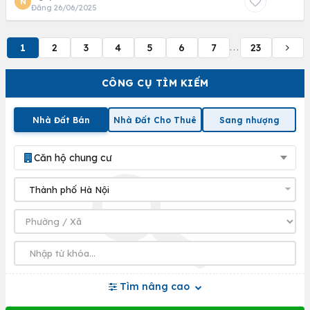
N
Đăng 26/06/2025
1
2
3
4
5
6
7
23
...
CÔNG CỤ TÌM KIẾM
Nhà Đất Bán
Nhà Đất Cho Thuê
Sang nhượng
Căn hộ chung cư
Tìm nâng cao