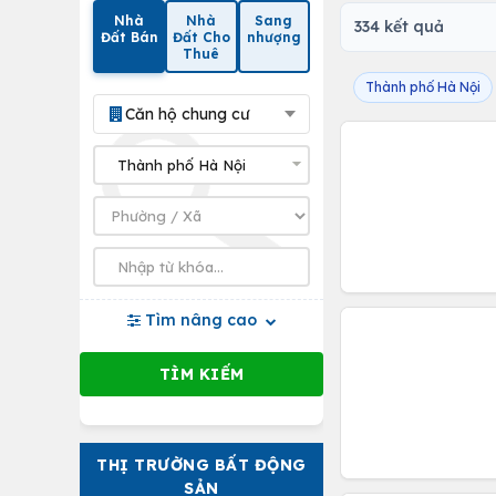
Nhà
Nhà
Sang
334 kết quả
Đất Bán
Đất Cho
nhượng
Thuê
Thành phố Hà Nội
Căn hộ chung cư
Tìm nâng cao
THỊ TRƯỜNG BẤT ĐỘNG
SẢN