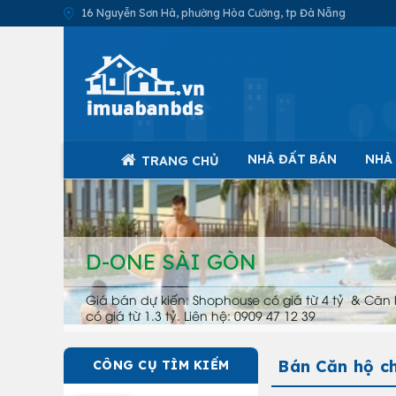
16 Nguyễn Sơn Hà, phường Hòa Cường, tp Đà Nẵng
NHÀ ĐẤT BÁN
NHÀ
TRANG CHỦ
D-ONE SÀI GÒN
Giá bán dự kiến: Shophouse có giá từ 4 tỷ & Căn 
có giá từ 1.3 tỷ. Liên hệ: 0909 47 12 39
Bán Căn hộ c
CÔNG CỤ TÌM KIẾM