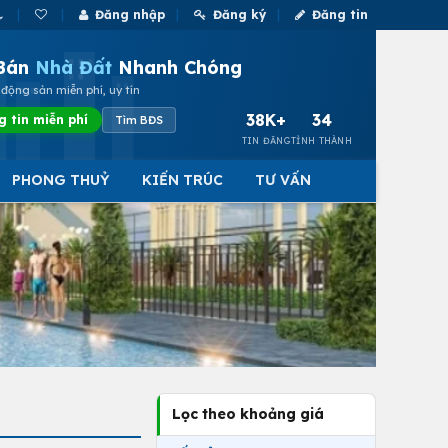
Đăng nhập
Đăng ký
Đăng tin
Bán
Nhà Đất
Nhanh Chóng
động sản miễn phí, uy tín
38K+
34
g tin miễn phí
Tìm BĐS
TIN ĐĂNG
TỈNH THÀNH
PHONG THUỶ
KIẾN TRÚC
TƯ VẤN
Lọc theo khoảng giá