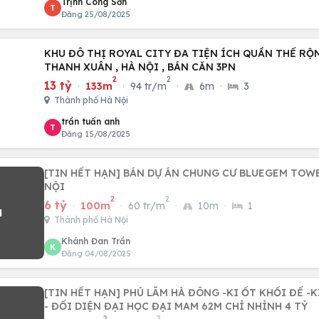
Trịnh Công Sơn
T
Đăng 25/08/2025
KHU ĐÔ THỊ ROYAL CITY ĐA TIỆN ÍCH QUẦN THỂ RỘ
THANH XUÂN , HÀ NỘI , BÁN CĂN 3PN
2
2
13 tỷ
·
133m
·
94 tr/m
·
6m
·
3
Thành phố Hà Nội
trần tuấn anh
T
Đăng 15/08/2025
[TIN HẾT HẠN] BÁN DỰ ÁN CHUNG CƯ BLUEGEM TOWE
NỘI
2
2
6 tỷ
·
100m
·
60 tr/m
·
10m
·
1
Thành phố Hà Nội
Khánh Đan Trần
K
Đăng 04/08/2025
[TIN HẾT HẠN] PHÚ LÃM HÀ ĐÔNG -KI ỐT KHỐI ĐẾ -KINH DOANH ĐỈNH
- ĐỐI DIỆN ĐẠI HỌC ĐẠI MAM 62M CHỈ NHỈNH 4 TỶ
2
2