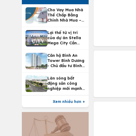
Cho Vay Mua Nhà
Thế Chấp Bằng
Chính Nhà Mua –
Lợi Ích Vay Mua
Nhà Tại
Lợi thế từ vị trí
Vietcombank
của dự án Stella
Mega City Cần
Thơ
Căn hộ Bình An
Tower Bình Dương
- Chủ đầu tư Bình
An Land
Làn sóng bất
động sản công
nghiệp mới mạnh
nhất 25 năm
Xem nhiều hơn +