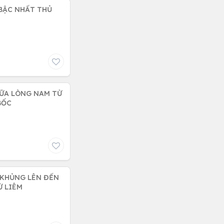
BẬC NHẤT THỦ
IỮA LÒNG NAM TỪ
BỐC
K KHỦNG LÊN ĐẾN
Ừ LIÊM