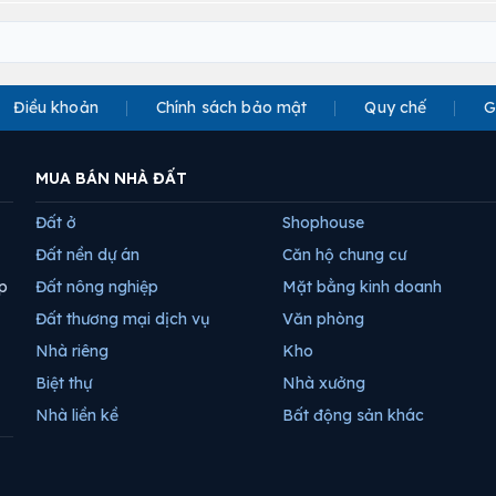
Điều khoản
Chính sách bảo mật
Quy chế
G
MUA BÁN NHÀ ĐẤT
Đất ở
Shophouse
Đất nền dự án
Căn hộ chung cư
p
Đất nông nghiệp
Mặt bằng kinh doanh
Đất thương mại dịch vụ
Văn phòng
Nhà riêng
Kho
Biệt thự
Nhà xưởng
Nhà liền kề
Bất động sản khác