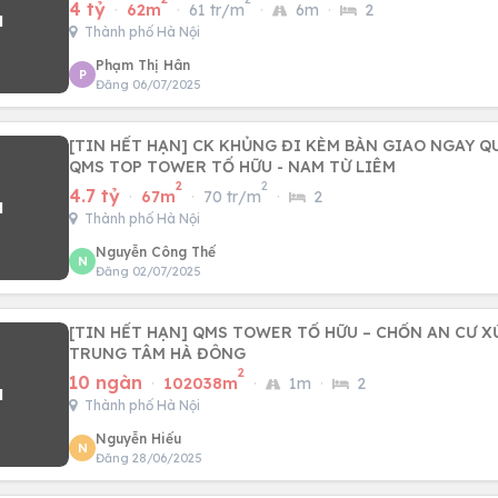
4 tỷ
·
62m
·
61 tr/m
·
6m
·
2
Thành phố Hà Nội
Phạm Thị Hân
P
Đăng 06/07/2025
[TIN HẾT HẠN] CK KHỦNG ĐI KÈM BÀN GIAO NGAY QU
QMS TOP TOWER TỐ HỮU - NAM TỪ LIÊM
2
2
4.7 tỷ
·
67m
·
70 tr/m
·
2
Thành phố Hà Nội
Nguyễn Công Thế
N
Đăng 02/07/2025
[TIN HẾT HẠN] QMS TOWER TỐ HỮU – CHỐN AN CƯ 
TRUNG TÂM HÀ ĐÔNG
2
10 ngàn
·
102038m
·
1m
·
2
Thành phố Hà Nội
Nguyễn Hiếu
N
Đăng 28/06/2025