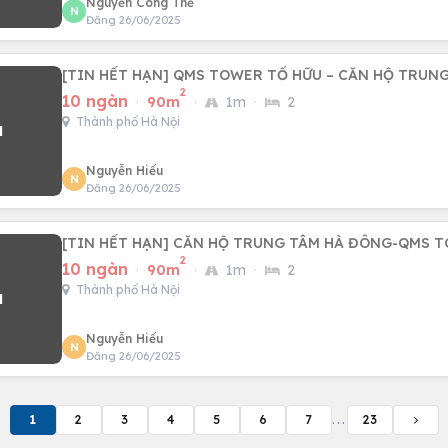
Nguyễn Công Thế
N
Đăng 26/06/2025
[TIN HẾT HẠN] QMS TOWER TỐ HỮU – CĂN HỘ TRUN
2
10 ngàn
·
90m
·
1m
·
2
Thành phố Hà Nội
Nguyễn Hiếu
N
Đăng 26/06/2025
[TIN HẾT HẠN] CĂN HỘ TRUNG TÂM HÀ ĐÔNG-QMS 
2
10 ngàn
·
90m
·
1m
·
2
Thành phố Hà Nội
Nguyễn Hiếu
N
Đăng 26/06/2025
1
2
3
4
5
6
7
...
23