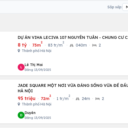
Sắp xếp:
DỰ ÁN VIHA LECIVA 107 NGUYỄN TUÂN - CHUNG CƯ 
2
2
8 tỷ
·
73m
·
83 tr/m
·
040m
·
2
Thành phố Hà Nội
Lê Thị Mai
L
Đăng 13/09/2025
JADE SQUARE MỘT NƠI VỪA ĐÁNG SỐNG VỪA ĐỂ ĐẦU
HÀ NỘI
2
2
95 triệu
·
72m
·
1 tr/m
·
24m
·
2
Thành phố Hà Nội
Duyên
D
Đăng 13/09/2025