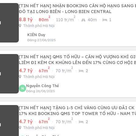
[TIN HẾT HẠN] NHẬN BOOKING CĂN HỘ HẠNG SANG 
ĐÔ TẠI LONG BIÊN - LONG BIEN CENTRAL
2
2
8.8 tỷ
·
80m
·
110 tr/m
·
40m
·
1
Thành phố Hà Nội
KIÊN Duy
Đăng 27/06/2025
[TIN HẾT HẠN] QMS TỐ HỮU – CĂN HỘ VƯỢNG KHÍ G
LIÊM ĐI KÈM CK KHỦNG LÊN ĐẾN 17% CÙNG CƠ HỘI 
2
2
4.7 tỷ
·
67m
·
70 tr/m
·
2
Thành phố Hà Nội
Nguyễn Công Thế
N
Đăng 26/06/2025
[TIN HẾT HẠN] TẶNG 1-5 CHỈ VÀNG CÙNG ƯU ĐÃI C
17% KHI BOOKING QMS TOP TOWER TỐ HỮU - NAM T
2
2
4.7 tỷ
·
67m
·
70 tr/m
·
2
Thành phố Hà Nội