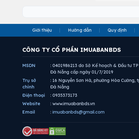
Giới thiệu
Hướng dẫn
Quy định
CÔNG TY CỔ PHẦN IMUABANBDS
MSDN
: 0401986213 do Sở Kế hoạch & Đầu tư TP
Đà Nẵng cấp ngày 01/7/2019
Trụ sở
: 16 Nguyễn Sơn Hà, phường Hòa Cường, t
chính
Đà Nẵng
Điện thoại
: 0935373173
Website
: www.imuabanbds.vn
Email
:
imuabanbds@gmail.com