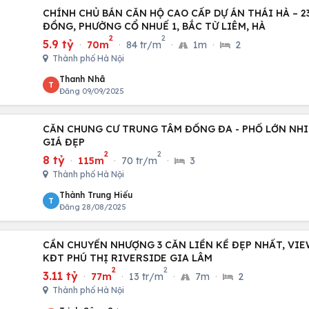
CHÍNH CHỦ BÁN CĂN HỘ CAO CẤP DỰ ÁN THÁI HÀ – 2
ĐỒNG, PHƯỜNG CỔ NHUẾ 1, BẮC TỪ LIÊM, HÀ
2
2
5.9 tỷ
·
70m
·
84 tr/m
·
1m
·
2
Thành phố Hà Nội
Thanh Nhã
T
Đăng 09/09/2025
CĂN CHUNG CƯ TRUNG TÂM ĐỐNG ĐA - PHỐ LỚN NHIỀ
GIÁ ĐẸP
2
2
8 tỷ
·
115m
·
70 tr/m
·
3
Thành phố Hà Nội
Thành Trung Hiếu
T
Đăng 28/08/2025
CẦN CHUYỂN NHƯỢNG 3 CĂN LIỀN KỀ ĐẸP NHẤT, VI
KĐT PHÚ THỊ RIVERSIDE GIA LÂM
2
2
3.11 tỷ
·
77m
·
13 tr/m
·
7m
·
2
Thành phố Hà Nội