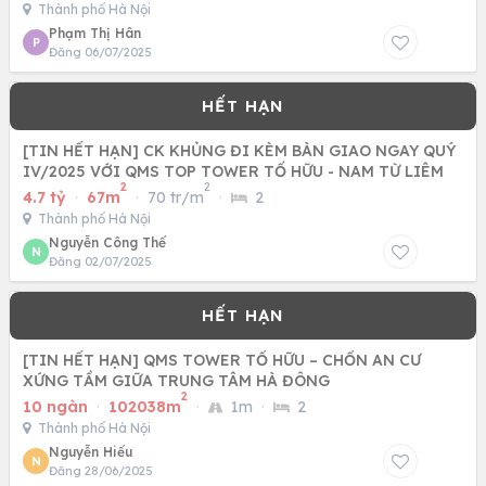
Thành phố Hà Nội
Phạm Thị Hân
P
Đăng 06/07/2025
[TIN HẾT HẠN] CK KHỦNG ĐI KÈM BÀN GIAO NGAY QUÝ
IV/2025 VỚI QMS TOP TOWER TỐ HỮU - NAM TỪ LIÊM
2
2
4.7 tỷ
·
67m
·
70 tr/m
·
2
Thành phố Hà Nội
Nguyễn Công Thế
N
Đăng 02/07/2025
[TIN HẾT HẠN] QMS TOWER TỐ HỮU – CHỐN AN CƯ
XỨNG TẦM GIỮA TRUNG TÂM HÀ ĐÔNG
2
10 ngàn
·
102038m
·
1m
·
2
Thành phố Hà Nội
Nguyễn Hiếu
N
Đăng 28/06/2025