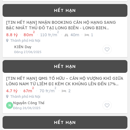
[TIN HẾT HẠN] NHẬN BOOKING CĂN HỘ HẠNG SANG
BẬC NHẤT THỦ ĐÔ TẠI LONG BIÊN - LONG BIEN
2
2
CENTRAL
8.8 tỷ
·
80m
·
110 tr/m
·
40m
·
1
Thành phố Hà Nội
KIÊN Duy
Đăng 27/06/2025
[TIN HẾT HẠN] QMS TỐ HỮU – CĂN HỘ VƯỢNG KHÍ GIỮA
LÒNG NAM TỪ LIÊM ĐI KÈM CK KHỦNG LÊN ĐẾN 17%
2
2
CÙNG CƠ HỘI BỐC
4.7 tỷ
·
67m
·
70 tr/m
·
2
Thành phố Hà Nội
Nguyễn Công Thế
N
Đăng 26/06/2025