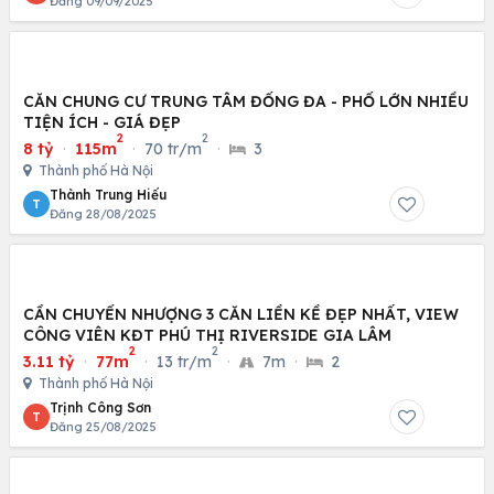
Đăng 09/09/2025
CĂN CHUNG CƯ TRUNG TÂM ĐỐNG ĐA - PHỐ LỚN NHIỀU
TIỆN ÍCH - GIÁ ĐẸP
2
2
8 tỷ
·
115m
·
70 tr/m
·
3
Thành phố Hà Nội
Thành Trung Hiếu
T
Đăng 28/08/2025
CẦN CHUYỂN NHƯỢNG 3 CĂN LIỀN KỀ ĐẸP NHẤT, VIEW
CÔNG VIÊN KĐT PHÚ THỊ RIVERSIDE GIA LÂM
2
2
3.11 tỷ
·
77m
·
13 tr/m
·
7m
·
2
Thành phố Hà Nội
Trịnh Công Sơn
T
Đăng 25/08/2025