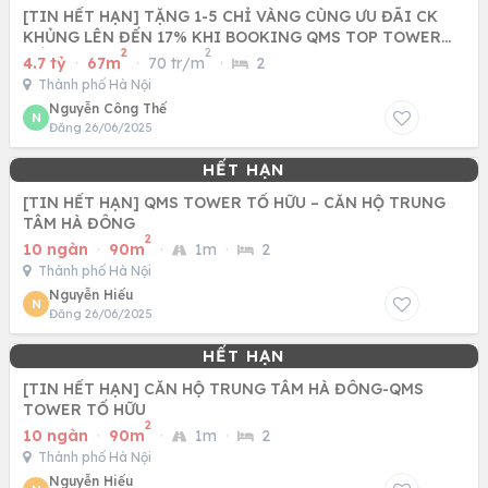
[TIN HẾT HẠN] TẶNG 1-5 CHỈ VÀNG CÙNG ƯU ĐÃI CK
KHỦNG LÊN ĐẾN 17% KHI BOOKING QMS TOP TOWER
2
2
TỐ HỮU - NAM TỪ LIÊM
4.7 tỷ
·
67m
·
70 tr/m
·
2
Thành phố Hà Nội
Nguyễn Công Thế
N
Đăng 26/06/2025
[TIN HẾT HẠN] QMS TOWER TỐ HỮU – CĂN HỘ TRUNG
TÂM HÀ ĐÔNG
2
10 ngàn
·
90m
·
1m
·
2
Thành phố Hà Nội
Nguyễn Hiếu
N
Đăng 26/06/2025
[TIN HẾT HẠN] CĂN HỘ TRUNG TÂM HÀ ĐÔNG-QMS
TOWER TỐ HỮU
2
10 ngàn
·
90m
·
1m
·
2
Thành phố Hà Nội
Nguyễn Hiếu