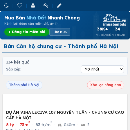
Mua Bán
Nhà Đất
Nhanh Chóng
Kênh bất động sản miễn phí, uy tín
38K+
34
+ Đăng tin miễn phí
Tìm BĐS
TIN ĐĂNG
TỈNH THÀNH
Bán Căn hộ chung cư - Thành phố Hà Nội
334 kết quả
Sắp xếp:
Thành phố Hà Nội
Xóa lọc nâng cao
DỰ ÁN VIHA LECIVA 107 NGUYỄN TUÂN - CHUNG CƯ CAO
CẤP HÀ NỘI
2
2
8 tỷ
·
73m
·
83 tr/m
·
040m
·
2