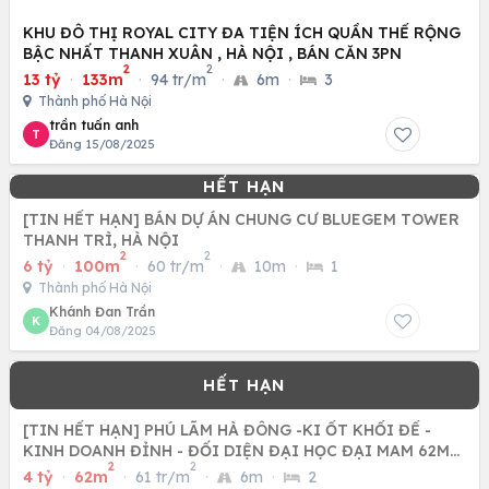
KHU ĐÔ THỊ ROYAL CITY ĐA TIỆN ÍCH QUẦN THỂ RỘNG
BẬC NHẤT THANH XUÂN , HÀ NỘI , BÁN CĂN 3PN
2
2
13 tỷ
·
133m
·
94 tr/m
·
6m
·
3
Thành phố Hà Nội
trần tuấn anh
T
Đăng 15/08/2025
[TIN HẾT HẠN] BÁN DỰ ÁN CHUNG CƯ BLUEGEM TOWER
THANH TRÌ, HÀ NỘI
2
2
6 tỷ
·
100m
·
60 tr/m
·
10m
·
1
Thành phố Hà Nội
Khánh Đan Trần
K
Đăng 04/08/2025
[TIN HẾT HẠN] PHÚ LÃM HÀ ĐÔNG -KI ỐT KHỐI ĐẾ -
KINH DOANH ĐỈNH - ĐỐI DIỆN ĐẠI HỌC ĐẠI MAM 62M
2
2
CHỈ NHỈNH 4 TỶ
4 tỷ
·
62m
·
61 tr/m
·
6m
·
2