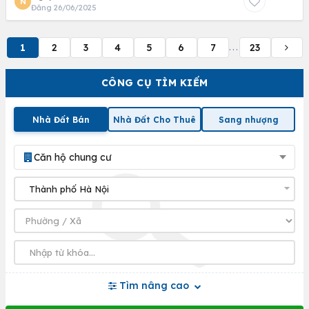
N
Đăng 26/06/2025
1
2
3
4
5
6
7
23
...
CÔNG CỤ TÌM KIẾM
Nhà Đất Bán
Nhà Đất Cho Thuê
Sang nhượng
Căn hộ chung cư
Tìm nâng cao