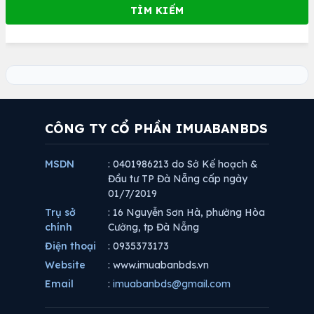
CÔNG TY CỔ PHẦN IMUABANBDS
MSDN
: 0401986213 do Sở Kế hoạch &
Đầu tư TP Đà Nẵng cấp ngày
01/7/2019
Trụ sở
: 16 Nguyễn Sơn Hà, phường Hòa
chính
Cường, tp Đà Nẵng
Điện thoại
: 0935373173
Website
: www.imuabanbds.vn
Email
:
imuabanbds@gmail.com