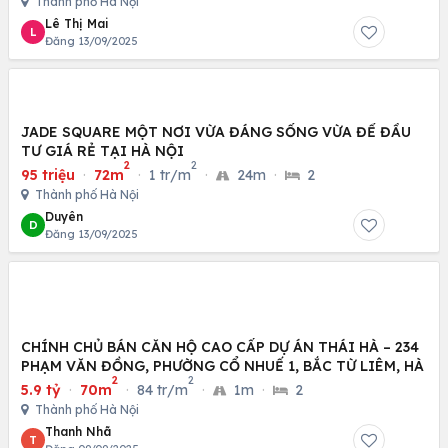
Thành phố Hà Nội
Lê Thị Mai
L
Đăng 13/09/2025
JADE SQUARE MỘT NƠI VỪA ĐÁNG SỐNG VỪA ĐỂ ĐẦU
TƯ GIÁ RẺ TẠI HÀ NỘI
2
2
95 triệu
·
72m
·
1 tr/m
·
24m
·
2
Thành phố Hà Nội
Duyên
D
Đăng 13/09/2025
CHÍNH CHỦ BÁN CĂN HỘ CAO CẤP DỰ ÁN THÁI HÀ – 234
PHẠM VĂN ĐỒNG, PHƯỜNG CỔ NHUẾ 1, BẮC TỪ LIÊM, HÀ
2
2
5.9 tỷ
·
70m
·
84 tr/m
·
1m
·
2
Thành phố Hà Nội
Thanh Nhã
T