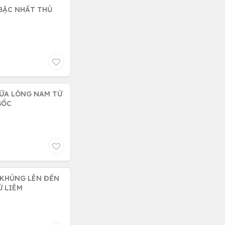
BẬC NHẤT THỦ
IỮA LÒNG NAM TỪ
BỐC
K KHỦNG LÊN ĐẾN
Ừ LIÊM