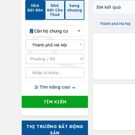
Nhà
Nhà
Sang
334 kết quả
Đất Bán
Đất Cho
nhượng
Thuê
Thành phố Hà Nội
Căn hộ chung cư
Tìm nâng cao
THỊ TRƯỜNG BẤT ĐỘNG
SẢN