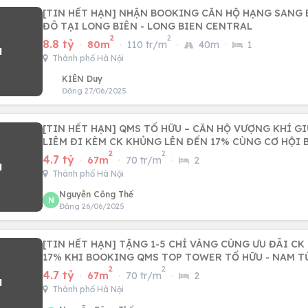
[TIN HẾT HẠN] NHẬN BOOKING CĂN HỘ HẠNG SANG 
ĐÔ TẠI LONG BIÊN - LONG BIEN CENTRAL
2
2
8.8 tỷ
·
80m
·
110 tr/m
·
40m
·
1
Thành phố Hà Nội
KIÊN Duy
Đăng 27/06/2025
[TIN HẾT HẠN] QMS TỐ HỮU – CĂN HỘ VƯỢNG KHÍ G
LIÊM ĐI KÈM CK KHỦNG LÊN ĐẾN 17% CÙNG CƠ HỘI 
2
2
4.7 tỷ
·
67m
·
70 tr/m
·
2
Thành phố Hà Nội
Nguyễn Công Thế
N
Đăng 26/06/2025
[TIN HẾT HẠN] TẶNG 1-5 CHỈ VÀNG CÙNG ƯU ĐÃI C
17% KHI BOOKING QMS TOP TOWER TỐ HỮU - NAM T
2
2
4.7 tỷ
·
67m
·
70 tr/m
·
2
Thành phố Hà Nội