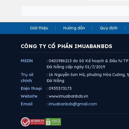
Giới thiệu
Hướng dẫn
Quy định
CÔNG TY CỔ PHẦN IMUABANBDS
MSDN
: 0401986213 do Sở Kế hoạch & Đầu tư TP
Đà Nẵng cấp ngày 01/7/2019
Trụ sở
: 16 Nguyễn Sơn Hà, phường Hòa Cường, t
chính
Đà Nẵng
Điện thoại
: 0935373173
Website
: www.imuabanbds.vn
Email
:
imuabanbds@gmail.com