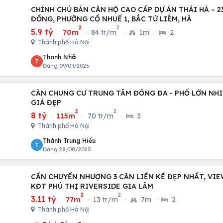
CHÍNH CHỦ BÁN CĂN HỘ CAO CẤP DỰ ÁN THÁI HÀ – 2
ĐỒNG, PHƯỜNG CỔ NHUẾ 1, BẮC TỪ LIÊM, HÀ
2
2
5.9 tỷ
·
70m
·
84 tr/m
·
1m
·
2
Thành phố Hà Nội
Thanh Nhã
T
Đăng 09/09/2025
CĂN CHUNG CƯ TRUNG TÂM ĐỐNG ĐA - PHỐ LỚN NHIỀ
GIÁ ĐẸP
2
2
8 tỷ
·
115m
·
70 tr/m
·
3
Thành phố Hà Nội
Thành Trung Hiếu
T
Đăng 28/08/2025
CẦN CHUYỂN NHƯỢNG 3 CĂN LIỀN KỀ ĐẸP NHẤT, VI
KĐT PHÚ THỊ RIVERSIDE GIA LÂM
2
2
3.11 tỷ
·
77m
·
13 tr/m
·
7m
·
2
Thành phố Hà Nội