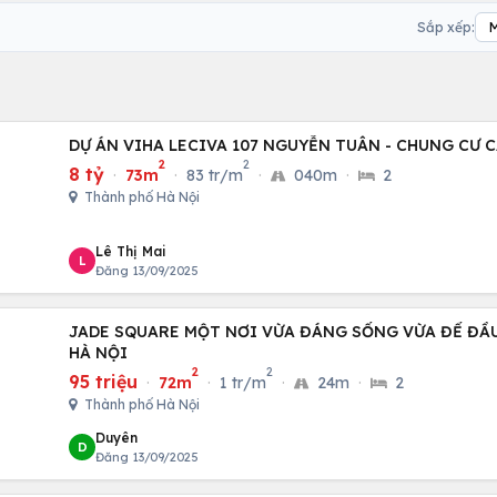
Sắp xếp:
DỰ ÁN VIHA LECIVA 107 NGUYỄN TUÂN - CHUNG CƯ 
2
2
8 tỷ
·
73m
·
83 tr/m
·
040m
·
2
Thành phố Hà Nội
Lê Thị Mai
L
Đăng 13/09/2025
JADE SQUARE MỘT NƠI VỪA ĐÁNG SỐNG VỪA ĐỂ ĐẦU
HÀ NỘI
2
2
95 triệu
·
72m
·
1 tr/m
·
24m
·
2
Thành phố Hà Nội
Duyên
D
Đăng 13/09/2025