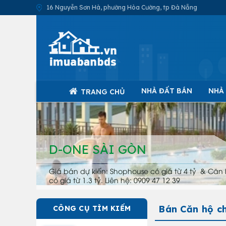
16 Nguyễn Sơn Hà, phường Hòa Cường, tp Đà Nẵng
NHÀ ĐẤT BÁN
NHÀ
TRANG CHỦ
D-ONE SÀI GÒN
Giá bán dự kiến: Shophouse có giá từ 4 tỷ & Căn 
có giá từ 1.3 tỷ. Liên hệ: 0909 47 12 39
Bán Căn hộ c
CÔNG CỤ TÌM KIẾM