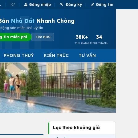
Đăng nhập
Đăng ký
Đăng tin
Bán
Nhà Đất
Nhanh Chóng
động sản miễn phí, uy tín
38K+
34
g tin miễn phí
Tìm BĐS
TIN ĐĂNG
TỈNH THÀNH
PHONG THUỶ
KIẾN TRÚC
TƯ VẤN
Lọc theo khoảng giá