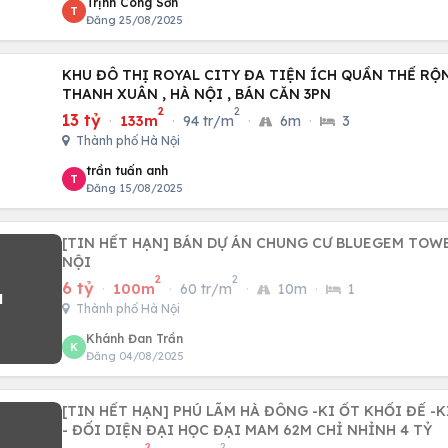
Trịnh Công Sơn
T
Đăng 25/08/2025
KHU ĐÔ THỊ ROYAL CITY ĐA TIỆN ÍCH QUẦN THỂ RỘ
THANH XUÂN , HÀ NỘI , BÁN CĂN 3PN
2
2
13 tỷ
·
133m
·
94 tr/m
·
6m
·
3
Thành phố Hà Nội
trần tuấn anh
T
Đăng 15/08/2025
[TIN HẾT HẠN] BÁN DỰ ÁN CHUNG CƯ BLUEGEM TOWE
NỘI
2
2
6 tỷ
·
100m
·
60 tr/m
·
10m
·
1
Thành phố Hà Nội
Khánh Đan Trần
K
Đăng 04/08/2025
[TIN HẾT HẠN] PHÚ LÃM HÀ ĐÔNG -KI ỐT KHỐI ĐẾ -KINH DOANH ĐỈNH
- ĐỐI DIỆN ĐẠI HỌC ĐẠI MAM 62M CHỈ NHỈNH 4 TỶ
2
2