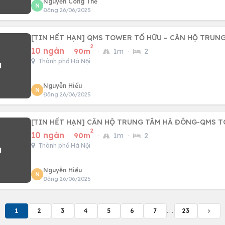
Nguyễn Công Thế
N
Đăng 26/06/2025
[TIN HẾT HẠN] QMS TOWER TỐ HỮU – CĂN HỘ TRUN
2
10 ngàn
·
90m
·
1m
·
2
Thành phố Hà Nội
Nguyễn Hiếu
N
Đăng 26/06/2025
[TIN HẾT HẠN] CĂN HỘ TRUNG TÂM HÀ ĐÔNG-QMS 
2
10 ngàn
·
90m
·
1m
·
2
Thành phố Hà Nội
Nguyễn Hiếu
N
Đăng 26/06/2025
1
2
3
4
5
6
7
...
23