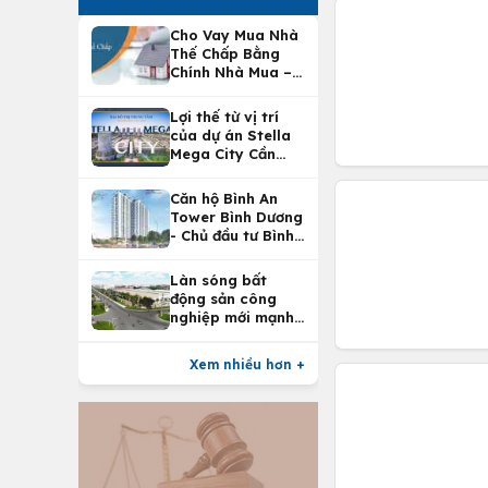
Cho Vay Mua Nhà
Thế Chấp Bằng
Chính Nhà Mua –
Lợi Ích Vay Mua
Nhà Tại
Lợi thế từ vị trí
Vietcombank
của dự án Stella
Mega City Cần
Thơ
Căn hộ Bình An
Tower Bình Dương
- Chủ đầu tư Bình
An Land
Làn sóng bất
động sản công
nghiệp mới mạnh
nhất 25 năm
Xem nhiều hơn +