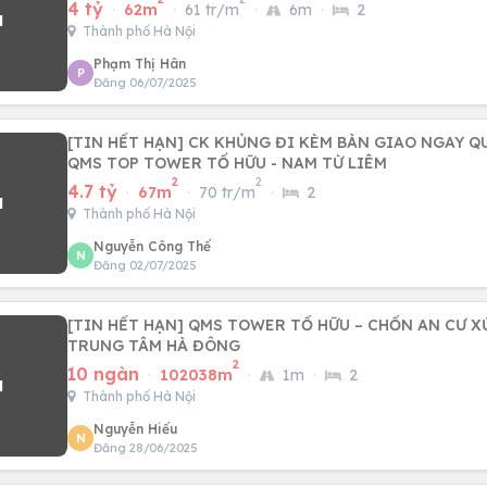
4 tỷ
·
62m
·
61 tr/m
·
6m
·
2
Thành phố Hà Nội
Phạm Thị Hân
P
Đăng 06/07/2025
[TIN HẾT HẠN] CK KHỦNG ĐI KÈM BÀN GIAO NGAY QU
QMS TOP TOWER TỐ HỮU - NAM TỪ LIÊM
2
2
4.7 tỷ
·
67m
·
70 tr/m
·
2
Thành phố Hà Nội
Nguyễn Công Thế
N
Đăng 02/07/2025
[TIN HẾT HẠN] QMS TOWER TỐ HỮU – CHỐN AN CƯ 
TRUNG TÂM HÀ ĐÔNG
2
10 ngàn
·
102038m
·
1m
·
2
Thành phố Hà Nội
Nguyễn Hiếu
N
Đăng 28/06/2025