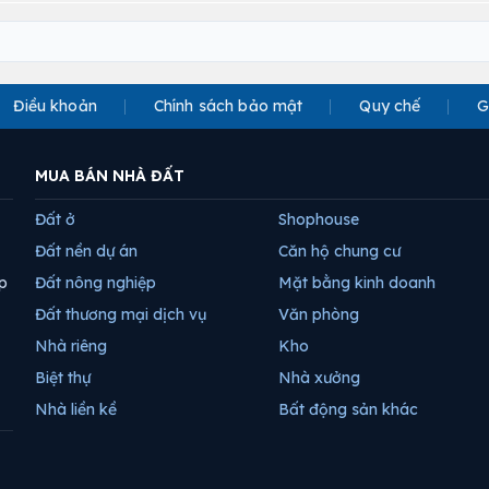
Điều khoản
Chính sách bảo mật
Quy chế
G
MUA BÁN NHÀ ĐẤT
Đất ở
Shophouse
Đất nền dự án
Căn hộ chung cư
p
Đất nông nghiệp
Mặt bằng kinh doanh
Đất thương mại dịch vụ
Văn phòng
Nhà riêng
Kho
Biệt thự
Nhà xưởng
Nhà liền kề
Bất động sản khác