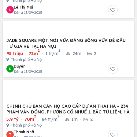
Thành phố Hà Nội
Lê Thị Mai
L
Đăng 13/09/2025
JADE SQUARE MỘT NƠI VỪA ĐÁNG SỐNG VỪA ĐỂ ĐẦU
TƯ GIÁ RẺ TẠI HÀ NỘI
2
2
95 triệu
·
72m
·
1 tr/m
·
24m
·
2
Thành phố Hà Nội
Duyên
D
Đăng 13/09/2025
CHÍNH CHỦ BÁN CĂN HỘ CAO CẤP DỰ ÁN THÁI HÀ – 234
PHẠM VĂN ĐỒNG, PHƯỜNG CỔ NHUẾ 1, BẮC TỪ LIÊM, HÀ
2
2
5.9 tỷ
·
70m
·
84 tr/m
·
1m
·
2
Thành phố Hà Nội
Thanh Nhã
T