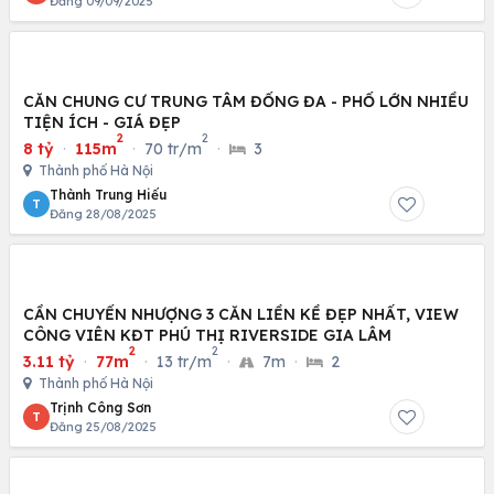
Đăng 09/09/2025
CĂN CHUNG CƯ TRUNG TÂM ĐỐNG ĐA - PHỐ LỚN NHIỀU
TIỆN ÍCH - GIÁ ĐẸP
2
2
8 tỷ
·
115m
·
70 tr/m
·
3
Thành phố Hà Nội
Thành Trung Hiếu
T
Đăng 28/08/2025
CẦN CHUYỂN NHƯỢNG 3 CĂN LIỀN KỀ ĐẸP NHẤT, VIEW
CÔNG VIÊN KĐT PHÚ THỊ RIVERSIDE GIA LÂM
2
2
3.11 tỷ
·
77m
·
13 tr/m
·
7m
·
2
Thành phố Hà Nội
Trịnh Công Sơn
T
Đăng 25/08/2025