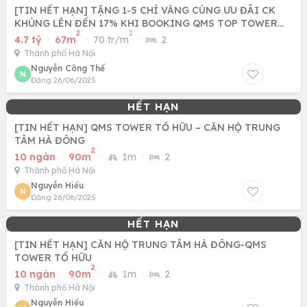
[TIN HẾT HẠN] TẶNG 1-5 CHỈ VÀNG CÙNG ƯU ĐÃI CK
KHỦNG LÊN ĐẾN 17% KHI BOOKING QMS TOP TOWER
2
2
TỐ HỮU - NAM TỪ LIÊM
4.7 tỷ
·
67m
·
70 tr/m
·
2
Thành phố Hà Nội
Nguyễn Công Thế
N
Đăng 26/06/2025
[TIN HẾT HẠN] QMS TOWER TỐ HỮU – CĂN HỘ TRUNG
TÂM HÀ ĐÔNG
2
10 ngàn
·
90m
·
1m
·
2
Thành phố Hà Nội
Nguyễn Hiếu
N
Đăng 26/06/2025
[TIN HẾT HẠN] CĂN HỘ TRUNG TÂM HÀ ĐÔNG-QMS
TOWER TỐ HỮU
2
10 ngàn
·
90m
·
1m
·
2
Thành phố Hà Nội
Nguyễn Hiếu