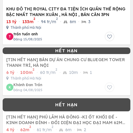
KHU ĐÔ THỊ ROYAL CITY ĐA TIỆN ÍCH QUẦN THỂ RỘNG
BẬC NHẤT THANH XUÂN , HÀ NỘI , BÁN CĂN 3PN
2
2
13 tỷ
·
133m
·
94 tr/m
·
6m
·
3
Thành phố Hà Nội
trần tuấn anh
T
Đăng 15/08/2025
[TIN HẾT HẠN] BÁN DỰ ÁN CHUNG CƯ BLUEGEM TOWER
THANH TRÌ, HÀ NỘI
2
2
6 tỷ
·
100m
·
60 tr/m
·
10m
·
1
Thành phố Hà Nội
Khánh Đan Trần
K
Đăng 04/08/2025
[TIN HẾT HẠN] PHÚ LÃM HÀ ĐÔNG -KI ỐT KHỐI ĐẾ -
KINH DOANH ĐỈNH - ĐỐI DIỆN ĐẠI HỌC ĐẠI MAM 62M
2
2
CHỈ NHỈNH 4 TỶ
4 tỷ
·
62m
·
61 tr/m
·
6m
·
2