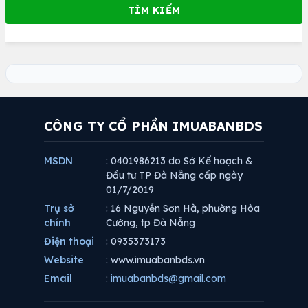
CÔNG TY CỔ PHẦN IMUABANBDS
MSDN
: 0401986213 do Sở Kế hoạch &
Đầu tư TP Đà Nẵng cấp ngày
01/7/2019
Trụ sở
: 16 Nguyễn Sơn Hà, phường Hòa
chính
Cường, tp Đà Nẵng
Điện thoại
: 0935373173
Website
: www.imuabanbds.vn
Email
:
imuabanbds@gmail.com