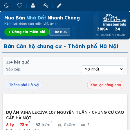
Mua Bán
Nhà Đất
Nhanh Chóng
Kênh bất động sản miễn phí, uy tín
38K+
34
+ Đăng tin miễn phí
Tìm BĐS
TIN ĐĂNG
TỈNH THÀNH
Bán Căn hộ chung cư - Thành phố Hà Nội
334 kết quả
Sắp xếp:
Thành phố Hà Nội
Xóa lọc nâng cao
DỰ ÁN VIHA LECIVA 107 NGUYỄN TUÂN - CHUNG CƯ CAO
CẤP HÀ NỘI
2
2
8 tỷ
·
73m
·
83 tr/m
·
040m
·
2