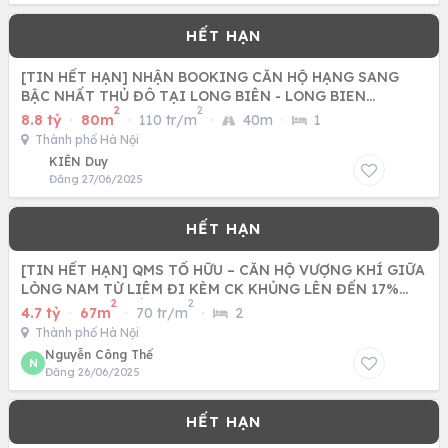
[TIN HẾT HẠN] NHẬN BOOKING CĂN HỘ HẠNG SANG
BẬC NHẤT THỦ ĐÔ TẠI LONG BIÊN - LONG BIEN
2
2
CENTRAL
8.8 tỷ
·
80m
·
110 tr/m
·
40m
·
1
Thành phố Hà Nội
KIÊN Duy
Đăng 27/06/2025
[TIN HẾT HẠN] QMS TỐ HỮU – CĂN HỘ VƯỢNG KHÍ GIỮA
LÒNG NAM TỪ LIÊM ĐI KÈM CK KHỦNG LÊN ĐẾN 17%
2
2
CÙNG CƠ HỘI BỐC
4.7 tỷ
·
67m
·
70 tr/m
·
2
Thành phố Hà Nội
Nguyễn Công Thế
N
Đăng 26/06/2025