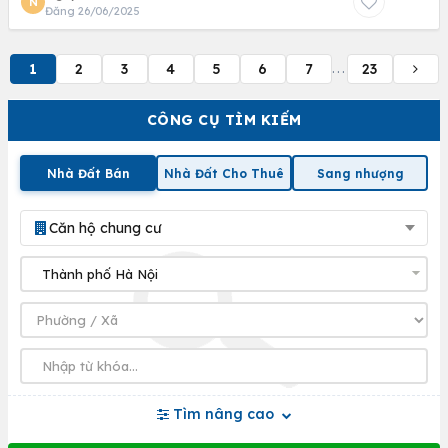
N
Đăng 26/06/2025
1
2
3
4
5
6
7
23
...
CÔNG CỤ TÌM KIẾM
Nhà Đất Bán
Nhà Đất Cho Thuê
Sang nhượng
Căn hộ chung cư
Tìm nâng cao