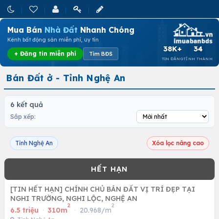
Mua Bán
Nhà Đất
Nhanh Chóng
Kênh bất động sản miễn phí, uy tín
38K+
34
+ Đăng tin miễn phí
Tìm BĐS
TIN ĐĂNG
TỈNH THÀNH
Bán Đất ở - Tỉnh Nghệ An
6 kết quả
Sắp xếp:
Tỉnh Nghệ An
Xóa lọc nâng cao
[TIN HẾT HẠN] CHÍNH CHỦ BÁN ĐẤT VỊ TRÍ ĐẸP TẠI
NGHI TRƯỜNG, NGHI LỘC, NGHỆ AN
2
2
6.5 triệu
·
310m
·
20.968/m