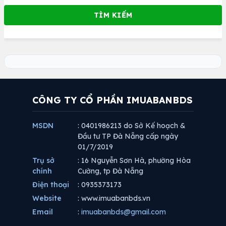
CÔNG TY CỔ PHẦN IMUABANBDS
MSDN
: 0401986213 do Sở Kế hoạch &
Đầu tư TP Đà Nẵng cấp ngày
01/7/2019
Trụ sở
: 16 Nguyễn Sơn Hà, phường Hòa
chính
Cường, tp Đà Nẵng
Điện thoại
: 0935373173
Website
: www.imuabanbds.vn
Email
:
imuabanbds@gmail.com