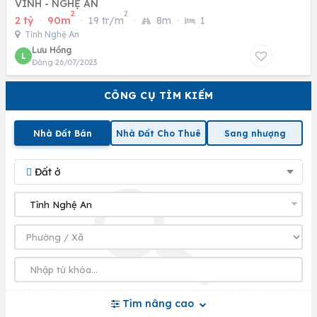
VINH - NGHỆ AN
2
2
2 tỷ
·
90m
·
19 tr/m
·
8m
·
1
Tỉnh Nghệ An
Lưu Hồng
L
Đăng 26/07/2023
CÔNG CỤ TÌM KIẾM
Nhà Đất Bán
Nhà Đất Cho Thuê
Sang nhượng
Đất ở
Tìm nâng cao