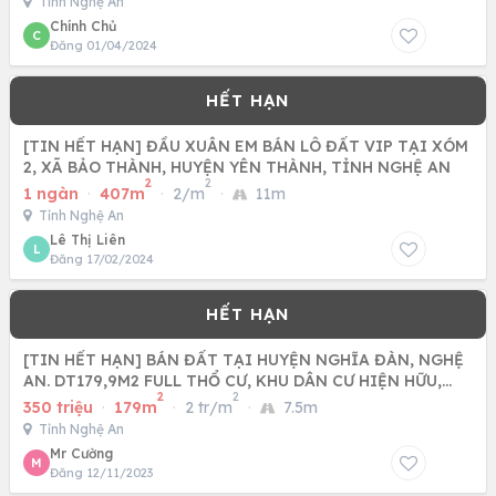
Tỉnh Nghệ An
Chính Chủ
C
Đăng 01/04/2024
[TIN HẾT HẠN] ĐẦU XUÂN EM BÁN LÔ ĐẤT VIP TẠI XÓM
2, XÃ BẢO THÀNH, HUYỆN YÊN THÀNH, TỈNH NGHỆ AN
2
2
1 ngàn
·
407m
·
2/m
·
11m
Tỉnh Nghệ An
Lê Thị Liên
L
Đăng 17/02/2024
[TIN HẾT HẠN] BÁN ĐẤT TẠI HUYỆN NGHĨA ĐÀN, NGHỆ
AN. DT179,9M2 FULL THỔ CƯ, KHU DÂN CƯ HIỆN HỮU,
2
2
XÂY DỰNG TỰ DO.
350 triệu
·
179m
·
2 tr/m
·
7.5m
Tỉnh Nghệ An
Mr Cường
M
Đăng 12/11/2023