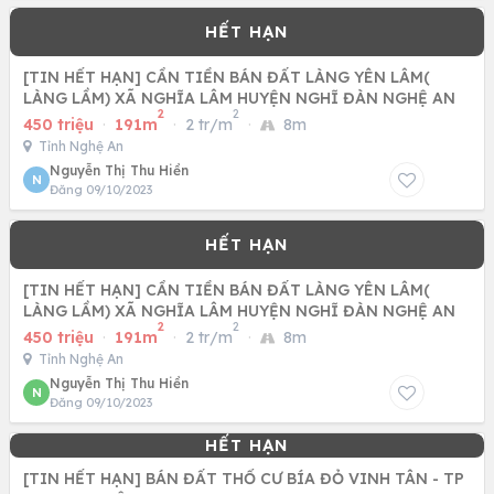
[TIN HẾT HẠN] CẦN TIỀN BÁN ĐẤT LÀNG YÊN LÂM(
LÀNG LẦM) XÃ NGHĨA LÂM HUYỆN NGHĨ ĐÀN NGHỆ AN
2
2
450 triệu
·
191m
·
2 tr/m
·
8m
Tỉnh Nghệ An
Nguyễn Thị Thu Hiền
N
Đăng 09/10/2023
[TIN HẾT HẠN] CẦN TIỀN BÁN ĐẤT LÀNG YÊN LÂM(
LÀNG LẦM) XÃ NGHĨA LÂM HUYỆN NGHĨ ĐÀN NGHỆ AN
2
2
450 triệu
·
191m
·
2 tr/m
·
8m
Tỉnh Nghệ An
Nguyễn Thị Thu Hiền
N
Đăng 09/10/2023
[TIN HẾT HẠN] BÁN ĐẤT THỔ CƯ BÍA ĐỎ VINH TÂN - TP