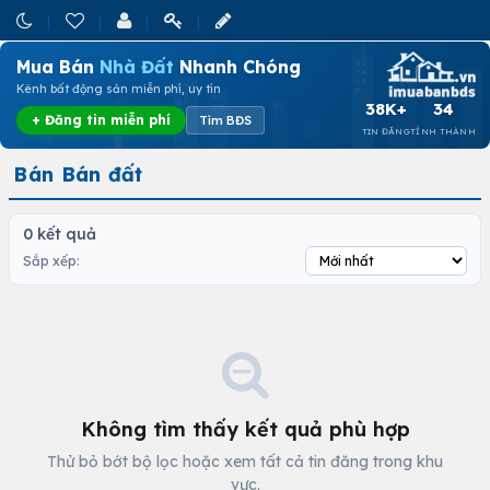
Mua Bán
Nhà Đất
Nhanh Chóng
Kênh bất động sản miễn phí, uy tín
38K+
34
+ Đăng tin miễn phí
Tìm BĐS
TIN ĐĂNG
TỈNH THÀNH
Bán Bán đất
0 kết quả
Sắp xếp:
Không tìm thấy kết quả phù hợp
Thử bỏ bớt bộ lọc hoặc xem tất cả tin đăng trong khu
vực.