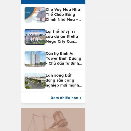
Cho Vay Mua Nhà
Thế Chấp Bằng
Chính Nhà Mua –
Lợi Ích Vay Mua
Nhà Tại
Lợi thế từ vị trí
Vietcombank
của dự án Stella
Mega City Cần
Thơ
Căn hộ Bình An
Tower Bình Dương
- Chủ đầu tư Bình
An Land
Làn sóng bất
động sản công
nghiệp mới mạnh
nhất 25 năm
Xem nhiều hơn +