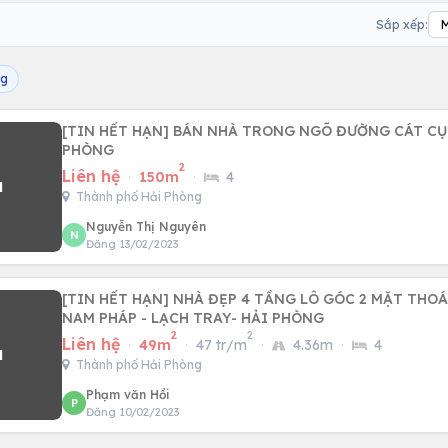
Sắp xếp:
ng
[TIN HẾT HẠN] BÁN NHÀ TRONG NGÕ ĐƯỜNG CÁT CỤT, 
PHÒNG
2
Liên hệ
·
150m
·
4
Thành phố Hải Phòng
Nguyễn Thị Nguyên
N
Đăng 13/02/2023
[TIN HẾT HẠN] NHÀ ĐẸP 4 TẦNG LÔ GÓC 2 MẶT THO
NAM PHÁP - LẠCH TRAY- HẢI PHÒNG
2
2
Liên hệ
·
49m
·
47 tr/m
·
4.36m
·
4
Thành phố Hải Phòng
Phạm văn Hồi
P
Đăng 10/02/2023