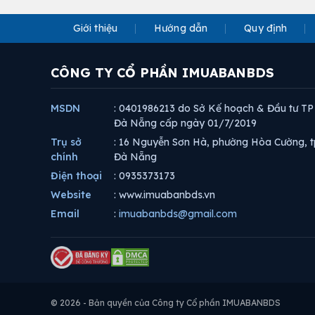
Giới thiệu
Hướng dẫn
Quy định
CÔNG TY CỔ PHẦN IMUABANBDS
MSDN
: 0401986213 do Sở Kế hoạch & Đầu tư TP
Đà Nẵng cấp ngày 01/7/2019
Trụ sở
: 16 Nguyễn Sơn Hà, phường Hòa Cường, t
chính
Đà Nẵng
Điện thoại
: 0935373173
Website
: www.imuabanbds.vn
Email
:
imuabanbds@gmail.com
© 2026 - Bản quyền của Công ty Cổ phần IMUABANBDS