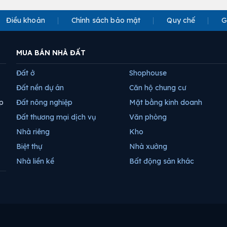
Điều khoản
Chính sách bảo mật
Quy chế
G
MUA BÁN NHÀ ĐẤT
Đất ở
Shophouse
Đất nền dự án
Căn hộ chung cư
p
Đất nông nghiệp
Mặt bằng kinh doanh
Đất thương mại dịch vụ
Văn phòng
Nhà riêng
Kho
Biệt thự
Nhà xưởng
Nhà liền kề
Bất động sản khác