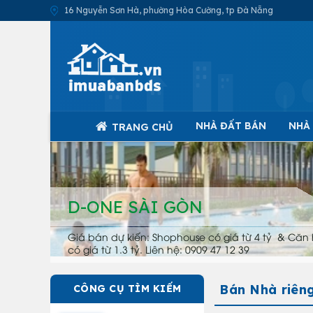
16 Nguyễn Sơn Hà, phường Hòa Cường, tp Đà Nẵng
NHÀ ĐẤT BÁN
NHÀ
TRANG CHỦ
D-ONE SÀI GÒN
Giá bán dự kiến: Shophouse có giá từ 4 tỷ & Căn 
có giá từ 1.3 tỷ. Liên hệ: 0909 47 12 39
Bán Nhà riên
CÔNG CỤ TÌM KIẾM