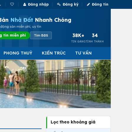
Đăng nhập
Đăng ký
Đăng tin
Bán
Nhà Đất
Nhanh Chóng
động sản miễn phí, uy tín
38K+
34
g tin miễn phí
Tìm BĐS
TIN ĐĂNG
TỈNH THÀNH
PHONG THUỶ
KIẾN TRÚC
TƯ VẤN
Lọc theo khoảng giá