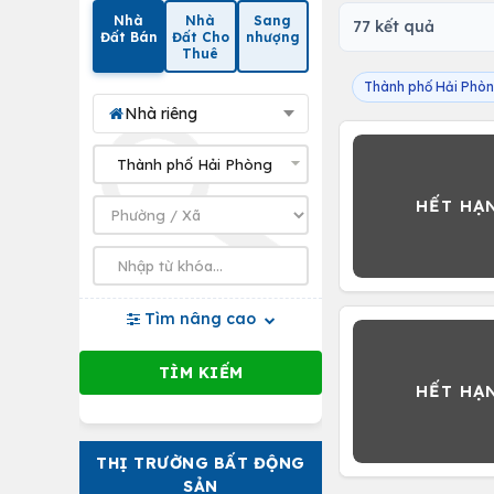
Nhà
Nhà
Sang
77 kết quả
Đất Bán
Đất Cho
nhượng
Thuê
Thành phố Hải Phò
Nhà riêng
Tìm nâng cao
THỊ TRƯỜNG BẤT ĐỘNG
SẢN