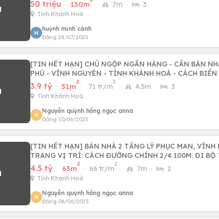
50 triệu
·
130m
·
7m
·
3
Tỉnh Khánh Hoà
huỳnh minh cảnh
H
Đăng 28/07/2025
[TIN HẾT HẠN] CHỦ NGỘP NGÂN HÀNG - CẦN BÁN N
PHÚ - VĨNH NGUYÊN - TỈNH KHÁNH HOÀ - CÁCH BIỂN
2
2
3.9 tỷ
·
51m
·
71 tr/m
·
4.5m
·
3
Tỉnh Khánh Hoà
Nguyễn quỳnh hồng ngọc anna
N
Đăng 10/06/2025
[TIN HẾT HẠN] BÁN NHÀ 2 TẦNG LÝ PHỤC MAN, VĨNH
TRANG VỊ TRÍ: CÁCH ĐƯỜNG CHÍNH 2/4 100M. ĐI B
2
2
4.5 tỷ
·
63m
·
66 tr/m
·
7m
·
2
Tỉnh Khánh Hoà
Nguyễn quỳnh hồng ngọc anna
N
Đăng 06/06/2025