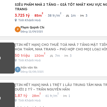
SIÊU PHẨM NHÀ 2 TẦNG – GIÁ TỐT NHẤT KHU VỰC N
TRANG
2
2
3.725 tỷ
·
85m
·
38 tr/m
·
1m
·
3
Tỉnh Khánh Hoà
Phạm Quỳnh Chi
P
Đăng 12/09/2025
[TIN HẾT HẠN] CHO THUÊ TOÀ NHÀ 7 TẦNG MẶT TI
HOA THÁM, NHA TRANG – PHÙ HỢP CHO MỌI LOẠI HÌ
2
50 triệu
·
130m
·
7m
·
3
Tỉnh Khánh Hoà
trần văn tín
T
Đăng 02/08/2025
[TIN HẾT HẠN] NHÀ 1 TRỆT 1 LẦU TRUNG TÂM NHA T
DƯỚI 2 TỶ – TRẦN NGUYÊN HÃN
2
2
1.87 tỷ
·
28m
·
61 tr/m
·
1
Tỉnh Khánh Hoà