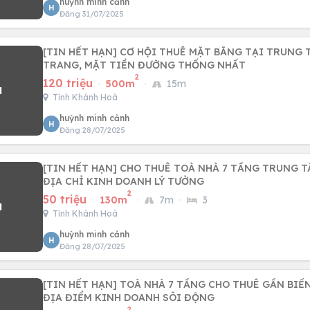
huỳnh minh cảnh
H
Đăng 31/07/2025
[TIN HẾT HẠN] CƠ HỘI THUÊ MẶT BẰNG TẠI TRUNG 
TRANG, MẶT TIỀN ĐƯỜNG THỐNG NHẤT
2
120 triệu
·
500m
·
15m
Tỉnh Khánh Hoà
huỳnh minh cảnh
H
Đăng 28/07/2025
[TIN HẾT HẠN] CHO THUÊ TOÀ NHÀ 7 TẦNG TRUNG 
ĐỊA CHỈ KINH DOANH LÝ TƯỞNG
2
50 triệu
·
130m
·
7m
·
3
Tỉnh Khánh Hoà
huỳnh minh cảnh
H
Đăng 28/07/2025
[TIN HẾT HẠN] TOÀ NHÀ 7 TẦNG CHO THUÊ GẦN BIỂ
ĐỊA ĐIỂM KINH DOANH SÔI ĐỘNG
2