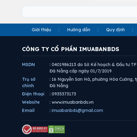
Giới thiệu
Hướng dẫn
Quy định
CÔNG TY CỔ PHẦN IMUABANBDS
MSDN
: 0401986213 do Sở Kế hoạch & Đầu tư TP
Đà Nẵng cấp ngày 01/7/2019
Trụ sở
: 16 Nguyễn Sơn Hà, phường Hòa Cường, t
chính
Đà Nẵng
Điện thoại
: 0935373173
Website
: www.imuabanbds.vn
Email
:
imuabanbds@gmail.com