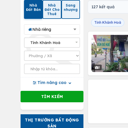
Nhà
Nhà
Sang
127 kết quả
Đất Bán
Đất Cho
nhượng
Thuê
Tỉnh Khánh Hoà
Nhà riêng
3
Tìm nâng cao
THỊ TRƯỜNG BẤT ĐỘNG
SẢN