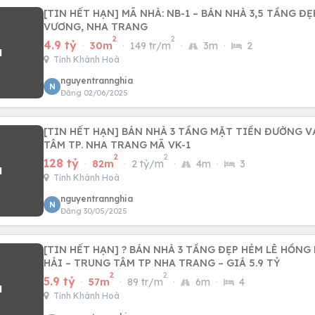
[TIN HẾT HẠN] MÃ NHÀ: NB-1 – BÁN NHÀ 3,5 TẦNG ĐẸ
VƯƠNG, NHA TRANG
2
2
4.9 tỷ
·
30m
·
149 tr/m
·
3m
·
2
Tỉnh Khánh Hoà
nguyentrannghia
N
Đăng 02/06/2025
[TIN HẾT HẠN] BÁN NHÀ 3 TẦNG MẶT TIỀN ĐƯỜNG V
TÂM TP. NHA TRANG MÃ VK-1
2
2
128 tỷ
·
82m
·
2 tỷ/m
·
4m
·
3
Tỉnh Khánh Hoà
nguyentrannghia
N
Đăng 30/05/2025
[TIN HẾT HẠN] ? BÁN NHÀ 3 TẦNG ĐẸP HẺM LÊ HỒNG
HẢI – TRUNG TÂM TP NHA TRANG – GIÁ 5.9 TỶ
2
2
5.9 tỷ
·
57m
·
89 tr/m
·
6m
·
4
Tỉnh Khánh Hoà