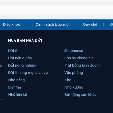
Điều khoản
Chính sách bảo mật
Quy chế
G
MUA BÁN NHÀ ĐẤT
Đất ở
Shophouse
Đất nền dự án
Căn hộ chung cư
p
Đất nông nghiệp
Mặt bằng kinh doanh
Đất thương mại dịch vụ
Văn phòng
Nhà riêng
Kho
Biệt thự
Nhà xưởng
Nhà liền kề
Bất động sản khác