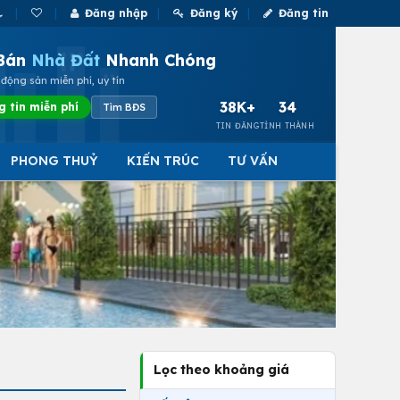
Đăng nhập
Đăng ký
Đăng tin
Bán
Nhà Đất
Nhanh Chóng
động sản miễn phí, uy tín
38K+
34
g tin miễn phí
Tìm BĐS
TIN ĐĂNG
TỈNH THÀNH
PHONG THUỶ
KIẾN TRÚC
TƯ VẤN
Lọc theo khoảng giá