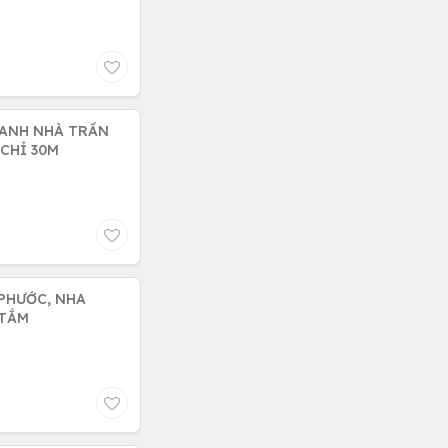
HANH NHÀ TRẦN
 CHỈ 30M
 PHƯỚC, NHA
Ộ TẮM