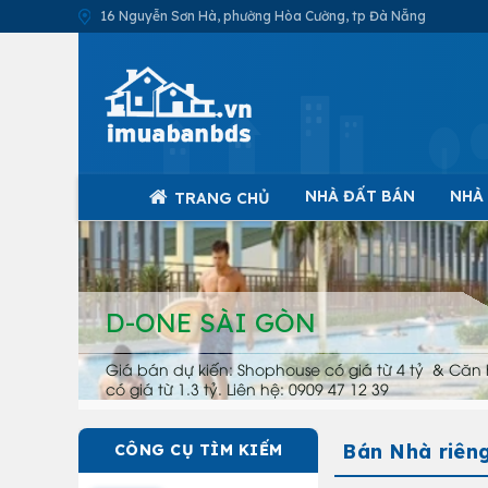
16 Nguyễn Sơn Hà, phường Hòa Cường, tp Đà Nẵng
NHÀ ĐẤT BÁN
NHÀ
TRANG CHỦ
D-ONE SÀI GÒN
Giá bán dự kiến: Shophouse có giá từ 4 tỷ & Căn 
có giá từ 1.3 tỷ. Liên hệ: 0909 47 12 39
Bán Nhà riên
CÔNG CỤ TÌM KIẾM