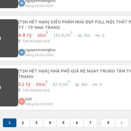
nguyentrannghia
N
Đăng 28/05/2025
[TIN HẾT HẠN] SIÊU PHẨM NHÀ ĐẸP FULL NỘI THẤT PH
TỶ - TP NHA TRANG
2
2
4.8 tỷ
·
35m
·
132 tr/m
·
3m
·
2
Tỉnh Khánh Hoà
nguyentrannghia
N
Đăng 28/05/2025
[TIN HẾT HẠN] NHÀ PHỐ GIÁ RẺ NGAY TRUNG TÂM 
TRANG
2
2
3.1 tỷ
·
50m
·
57 tr/m
·
4m
·
3
Tỉnh Khánh Hoà
kiệt
K
Đăng 28/05/2025
1
2
3
4
5
6
7
...
9