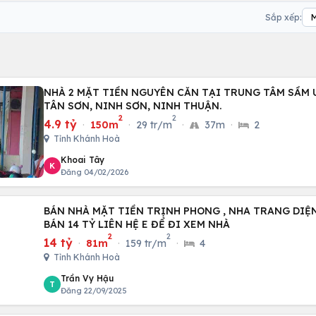
Sắp xếp:
NHÀ 2 MẶT TIỀN NGUYÊN CĂN TẠI TRUNG TÂM SẦM 
TÂN SƠN, NINH SƠN, NINH THUẬN.
2
2
4.9 tỷ
·
150m
·
29 tr/m
·
37m
·
2
Tỉnh Khánh Hoà
Khoai Tây
K
Đăng 04/02/2026
BÁN NHÀ MẶT TIỀN TRỊNH PHONG , NHA TRANG DIỆN TÍCH 81M GIÁ
BÁN 14 TỶ LIÊN HỆ E ĐỂ ĐI XEM NHÀ
2
2
14 tỷ
·
81m
·
159 tr/m
·
4
Tỉnh Khánh Hoà
Trần Vy Hậu
T
Đăng 22/09/2025