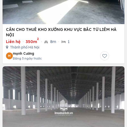
CẦN CHO THUÊ KHO XƯỞNG KHU VỰC BẮC TỪ LIÊM HÀ
NỘI
2
Liên hệ
·
350m
·
8m
·
1
Thành phố Hà Nội
mạnh Cường
M
Đăng 3 ngày trước