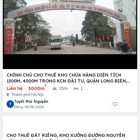
CHÍNH CHỦ CHO THUÊ KHO CHỨA HÀNG DIỆN TÍCH
1300M, 4000M TRONG KCN ĐÀI TƯ, QUẬN LONG BIÊN,
2
HÀ NỘI
Liên hệ
·
5000m
·
15m
·
1
Thành phố Hà Nội
Tuyết Mai Nguyễn
T
Đăng 03/08/2026
CHO THUÊ ĐẤT RIÊNG, KHO XƯỞNG ĐƯỜNG NGUYỄN