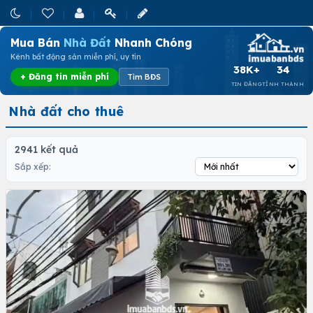
Mua Bán
Nhà Đất
Nhanh Chóng
Kênh bất động sản miễn phí, uy tín
38K+
34
+ Đăng tin miễn phí
Tìm BĐS
TIN ĐĂNG
TỈNH THÀNH
Nhà đất cho thuê
2941 kết quả
Sắp xếp: