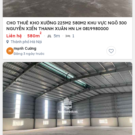
CHO THUÊ KHO XƯỞNG 225M2 580M2 KHU VỰC NGÕ 300
NGUYỄN XIỂN THANH XUÂN HN LH 0819980000
2
Liên hệ
·
580m
·
5m
·
1
Thành phố Hà Nội
mạnh Cường
M
Đăng 3 ngày trước