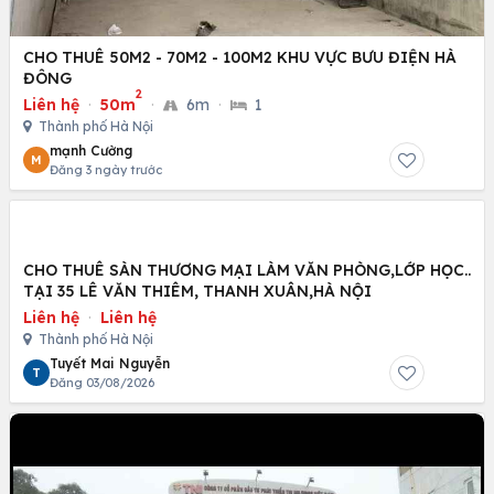
CHO THUÊ 50M2 - 70M2 - 100M2 KHU VỰC BƯU ĐIỆN HÀ
ĐÔNG
2
Liên hệ
·
50m
·
6m
·
1
Thành phố Hà Nội
mạnh Cường
M
Đăng 3 ngày trước
CHO THUÊ SÀN THƯƠNG MẠI LÀM VĂN PHÒNG,LỚP HỌC..
TẠI 35 LÊ VĂN THIÊM, THANH XUÂN,HÀ NỘI
Liên hệ
·
Liên hệ
Thành phố Hà Nội
Tuyết Mai Nguyễn
T
Đăng 03/08/2026