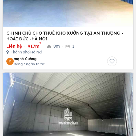
CHÍNH CHỦ CHO THUÊ KHO XƯỞNG TẠI AN THƯỢNG -
HOÀI ĐỨC -HÀ NỘI
2
Liên hệ
·
917m
·
8m
·
1
Thành phố Hà Nội
mạnh Cường
M
Đăng 3 ngày trước