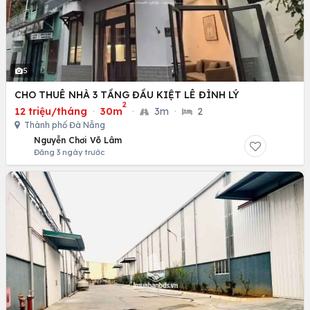
5
CHO THUÊ NHÀ 3 TẦNG ĐẦU KIỆT LÊ ĐÌNH LÝ
2
12 triệu/tháng
·
30m
·
3m
·
2
Thành phố Đà Nẵng
Nguyễn Chơi Võ Lâm
Đăng 3 ngày trước