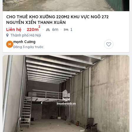
CHO THUÊ KHO XƯỞNG 220M2 KHU VỰC NGÕ 272
NGUYỄN XIỂN THANH XUÂN
2
Liên hệ
·
220m
·
6m
·
1
Thành phố Hà Nội
mạnh Cường
M
Đăng 3 ngày trước