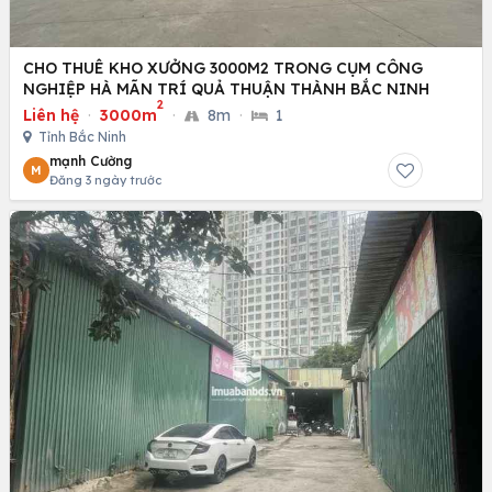
CHO THUÊ KHO XƯỞNG 3000M2 TRONG CỤM CÔNG
NGHIỆP HÀ MÃN TRÍ QUẢ THUẬN THÀNH BẮC NINH
2
Liên hệ
·
3000m
·
8m
·
1
Tỉnh Bắc Ninh
mạnh Cường
M
Đăng 3 ngày trước