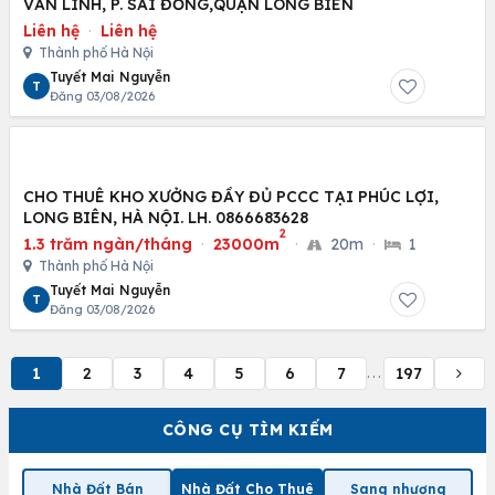
VĂN LINH, P. SÀI ĐỒNG,QUẬN LONG BIÊN
Liên hệ
·
Liên hệ
Thành phố Hà Nội
Tuyết Mai Nguyễn
T
Đăng 03/08/2026
CHO THUÊ KHO XƯỞNG ĐẦY ĐỦ PCCC TẠI PHÚC LỢI,
LONG BIÊN, HÀ NỘI. LH. 0866683628
2
1.3 trăm ngàn/tháng
·
23000m
·
20m
·
1
Thành phố Hà Nội
Tuyết Mai Nguyễn
T
Đăng 03/08/2026
1
2
3
4
5
6
7
197
...
CÔNG CỤ TÌM KIẾM
Nhà Đất Bán
Nhà Đất Cho Thuê
Sang nhượng