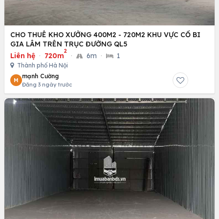
CHO THUÊ KHO XƯỞNG 400M2 - 720M2 KHU VỰC CỔ BI
GIA LÂM TRÊN TRỤC ĐƯỜNG QL5
2
Liên hệ
·
720m
·
6m
·
1
Thành phố Hà Nội
mạnh Cường
M
Đăng 3 ngày trước