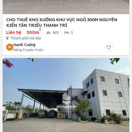
CHO THUÊ KHO XƯỞNG KHU VỰC NGÕ 300M NGUYỄN
XIỂN TÂN TRIỀU THANH TRÌ
2
Liên hệ
·
300m
·
6m
·
1
Thành phố Hà Nội
mạnh Cường
M
Đăng 3 ngày trước