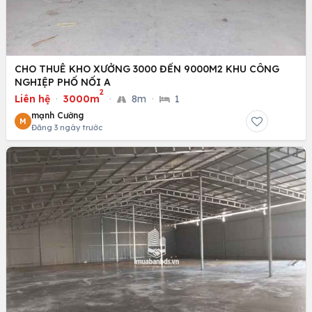
CHO THUÊ KHO XƯỞNG 3000 ĐẾN 9000M2 KHU CÔNG
NGHIỆP PHỐ NỐI A
2
Liên hệ
·
3000m
·
8m
·
1
mạnh Cường
M
Đăng 3 ngày trước