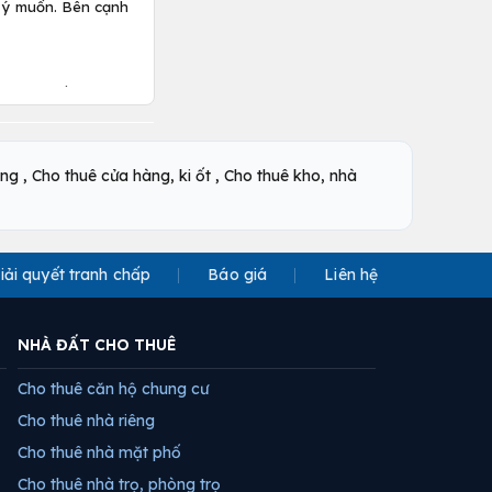
o ý muốn. Bên cạnh
là kênh đầu tư
tăng lên của giá
,
,
òng
Cho thuê cửa hàng, ki ốt
Cho thuê kho, nhà
i giá phù hợp nhất
m khá sâu, giúp bạn
iải quyết tranh chấp
Báo giá
Liên hệ
 đó, điều này cũng
à đất ảm đạm.
NHÀ ĐẤT CHO THUÊ
 một khoản dự trữ
á nhiều để tiền lãi
Cho thuê căn hộ chung cư
Cho thuê nhà riêng
âu và sâu hơn mong
Cho thuê nhà mặt phố
, bị tóp hậu, hoặc
Cho thuê nhà trọ, phòng trọ