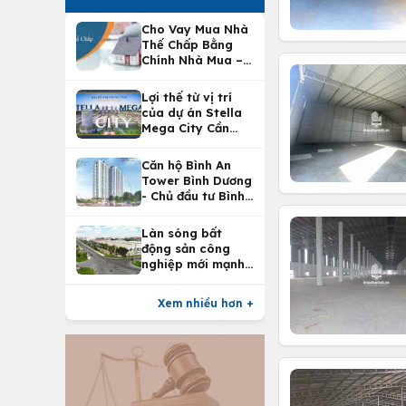
Cho Vay Mua Nhà
Thế Chấp Bằng
Chính Nhà Mua –
Lợi Ích Vay Mua
Nhà Tại
Lợi thế từ vị trí
Vietcombank
của dự án Stella
Mega City Cần
Thơ
Căn hộ Bình An
Tower Bình Dương
- Chủ đầu tư Bình
An Land
Làn sóng bất
động sản công
nghiệp mới mạnh
nhất 25 năm
Xem nhiều hơn +