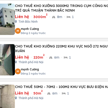
CHO THUÊ KHO XƯỞNG 3000M2 TRONG CỤM CÔNG N
TRÍ QUẢ THUẬN THÀNH BẮC NINH
2
Liên hệ
·
3000m
·
8m
·
1
Tỉnh Bắc Ninh
mạnh Cường
M
Đăng 2 ngày trước
CHO THUÊ KHO XƯỞNG 220M2 KHU VỰC NGÕ 272 NG
XUÂN
2
Liên hệ
·
220m
·
6m
·
1
Thành phố Hà Nội
mạnh Cường
M
Đăng 2 ngày trước
CHO THUÊ 50M2 - 70M2 - 100M2 KHU VỰC BƯU ĐIỆN 
2
Liên hệ
·
50m
·
6m
·
1
Thành phố Hà Nội