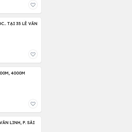
.. TẠI 35 LÊ VĂN
00M, 4000M
N LINH, P. SÀI