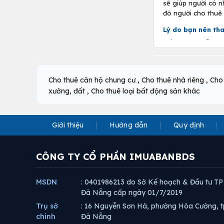
sẽ giúp người có 
đó người cho thuê
Lý do bạn nên tha
Nếu bạn có sẵn một
hàng đầu bạn nên n
nhà đất, nếu vào đ
,
Những điều cần c
,
Cho thuê căn hộ chung cư
Cho thuê nhà riêng
Cho
,
xưởng, đất
Cho thuê loại bất động sản khác
Tìm hiểu cách đ
so với thị trườn
Tìm kiếm thời đ
Giới thiệu
Hướng dẫn
Quy định
có thể kiếm được
Đầu tư vào nhà 
giúp bạn có thể
CÔNG TY CỔ PHẦN IMUABANBDS
Sử dụng vốn va
tiền mặt đủ để 
vay trở thành g
MSDN
: 0401986213 do Sở Kế hoạch & Đầu tư TP
Đà Nẵng cấp ngày 01/7/2019
Xác định sẵn cá
đợi.
Trụ sở
: 16 Nguyễn Sơn Hà, phường Hòa Cường, t
chính
Đà Nẵng
Chú ý tránh các