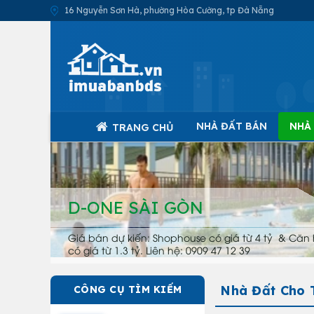
16 Nguyễn Sơn Hà, phường Hòa Cường, tp Đà Nẵng
NHÀ ĐẤT BÁN
NHÀ
TRANG CHỦ
D-ONE SÀI GÒN
Giá bán dự kiến: Shophouse có giá từ 4 tỷ & Căn 
có giá từ 1.3 tỷ. Liên hệ: 0909 47 12 39
Nhà Đất Cho 
CÔNG CỤ TÌM KIẾM