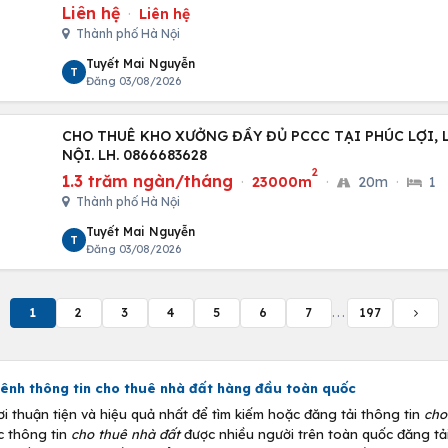
Liên hệ
·
Liên hệ
Thành phố Hà Nội
Tuyết Mai Nguyễn
T
Đăng 03/08/2026
CHO THUÊ KHO XƯỞNG ĐẦY ĐỦ PCCC TẠI PHÚC LỢI, 
NỘI. LH. 0866683628
2
1.3 trăm ngàn/tháng
·
23000m
·
20m
·
1
Thành phố Hà Nội
Tuyết Mai Nguyễn
T
Đăng 03/08/2026
1
2
3
4
5
6
7
...
197
ênh thông tin
cho thuê nhà đất
hàng đầu toàn quốc
thuận tiện và hiệu quả nhất để tìm kiếm hoặc đăng tải thông tin
cho
c thông tin
cho thuê nhà đất
được nhiều người trên toàn quốc đăng tải