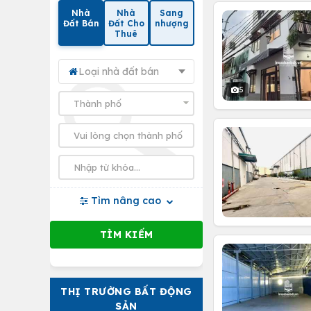
Nhà
Nhà
Sang
Đất Bán
Đất Cho
nhượng
Thuê
Loại nhà đất bán
5
Tìm nâng cao
THỊ TRƯỜNG BẤT ĐỘNG
SẢN