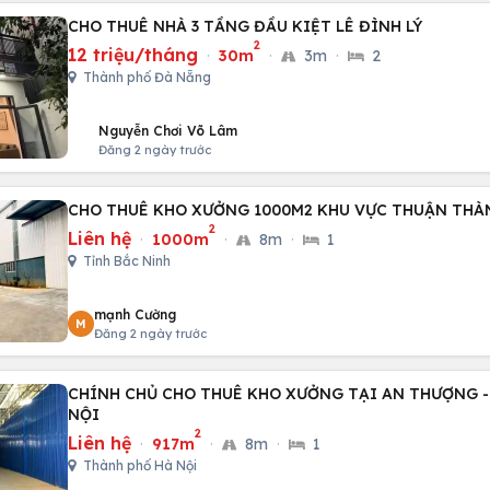
CHO THUÊ NHÀ 3 TẦNG ĐẦU KIỆT LÊ ĐÌNH LÝ
2
12 triệu/tháng
·
30m
·
3m
·
2
Thành phố Đà Nẵng
Nguyễn Chơi Võ Lâm
Đăng 2 ngày trước
CHO THUÊ KHO XƯỞNG 1000M2 KHU VỰC THUẬN THÀ
2
Liên hệ
·
1000m
·
8m
·
1
Tỉnh Bắc Ninh
mạnh Cường
M
Đăng 2 ngày trước
CHÍNH CHỦ CHO THUÊ KHO XƯỞNG TẠI AN THƯỢNG -
NỘI
2
Liên hệ
·
917m
·
8m
·
1
Thành phố Hà Nội