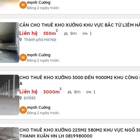
mạnh Cường
M
Đăng 2 ngày trước
CẦN CHO THUÊ KHO XƯỞNG KHU VỰC BẮC TỪ LIÊM H
2
Liên hệ
·
350m
·
8m
·
1
Thành phố Hà Nội
mạnh Cường
M
Đăng 2 ngày trước
CHO THUÊ KHO XƯỞNG 3000 ĐẾN 9000M2 KHU CÔNG 
A
2
Liên hệ
·
3000m
·
8m
·
1
Đtl385
mạnh Cường
M
Đăng 2 ngày trước
CHO THUÊ KHO XƯỞNG 225M2 580M2 KHU VỰC NGÕ 3
THANH XUÂN HN LH 0819980000