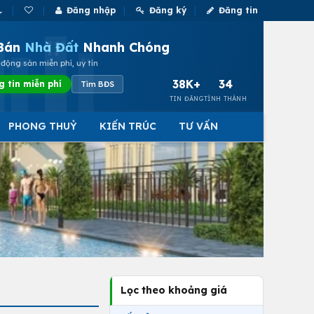
Đăng nhập
Đăng ký
Đăng tin
Bán
Nhà Đất
Nhanh Chóng
động sản miễn phí, uy tín
38K+
34
g tin miễn phí
Tìm BĐS
TIN ĐĂNG
TỈNH THÀNH
PHONG THUỶ
KIẾN TRÚC
TƯ VẤN
Lọc theo khoảng giá