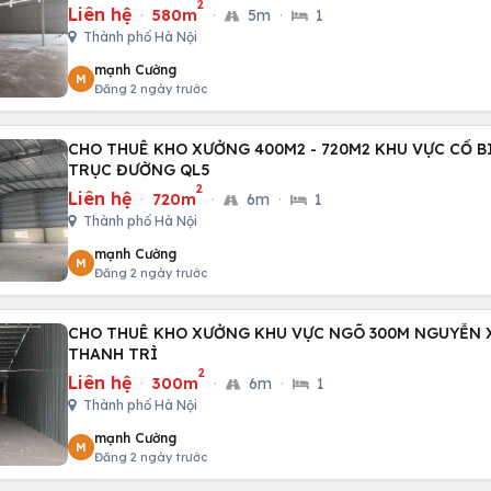
2
Liên hệ
·
580m
·
5m
·
1
Thành phố Hà Nội
mạnh Cường
M
Đăng 2 ngày trước
CHO THUÊ KHO XƯỞNG 400M2 - 720M2 KHU VỰC CỔ B
TRỤC ĐƯỜNG QL5
2
Liên hệ
·
720m
·
6m
·
1
Thành phố Hà Nội
mạnh Cường
M
Đăng 2 ngày trước
CHO THUÊ KHO XƯỞNG KHU VỰC NGÕ 300M NGUYỄN 
THANH TRÌ
2
Liên hệ
·
300m
·
6m
·
1
Thành phố Hà Nội
mạnh Cường
M
Đăng 2 ngày trước