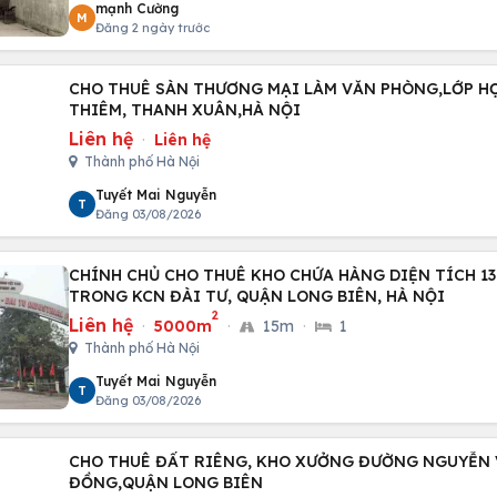
mạnh Cường
M
Đăng 2 ngày trước
CHO THUÊ SÀN THƯƠNG MẠI LÀM VĂN PHÒNG,LỚP HỌC
THIÊM, THANH XUÂN,HÀ NỘI
Liên hệ
·
Liên hệ
Thành phố Hà Nội
Tuyết Mai Nguyễn
T
Đăng 03/08/2026
CHÍNH CHỦ CHO THUÊ KHO CHỨA HÀNG DIỆN TÍCH 13
TRONG KCN ĐÀI TƯ, QUẬN LONG BIÊN, HÀ NỘI
2
Liên hệ
·
5000m
·
15m
·
1
Thành phố Hà Nội
Tuyết Mai Nguyễn
T
Đăng 03/08/2026
CHO THUÊ ĐẤT RIÊNG, KHO XƯỞNG ĐƯỜNG NGUYỄN VĂ
ĐỒNG,QUẬN LONG BIÊN