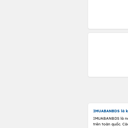
IMUABANBDS là k
IMUABANBDS là nơi 
trên toàn quốc. Cá