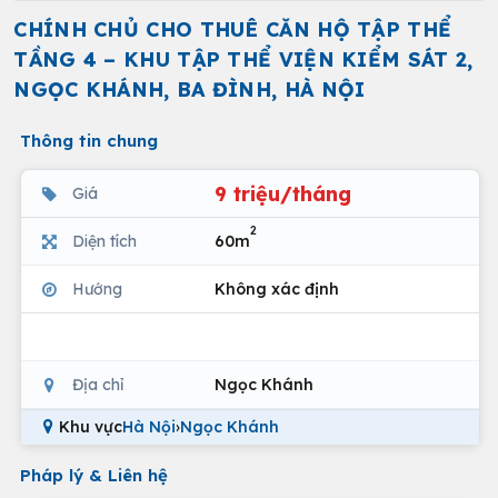
CHÍNH CHỦ CHO THUÊ CĂN HỘ TẬP THỂ
TẦNG 4 – KHU TẬP THỂ VIỆN KIỂM SÁT 2,
NGỌC KHÁNH, BA ĐÌNH, HÀ NỘI
Thông tin chung
9 triệu/tháng
Giá
2
Diện tích
60m
Hướng
Không xác định
Địa chỉ
Ngọc Khánh
Khu vực
Hà Nội
›
Ngọc Khánh
Pháp lý & Liên hệ