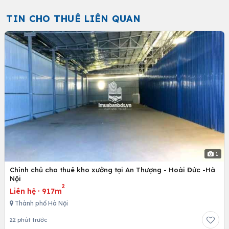
TIN CHO THUÊ LIÊN QUAN
1
Chính chủ cho thuê kho xưởng tại An Thượng - Hoài Đức -Hà
Nội
2
Liên hệ
·
917m
Thành phố Hà Nội
22 phút trước