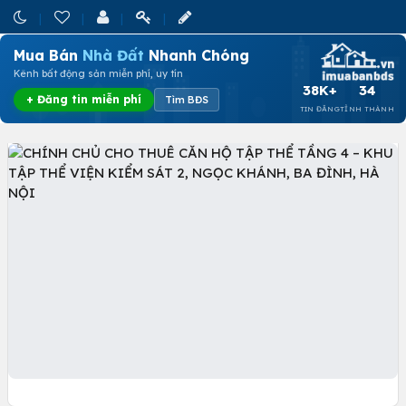
Mua Bán
Nhà Đất
Nhanh Chóng
Kênh bất động sản miễn phí, uy tín
38K+
34
+ Đăng tin miễn phí
Tìm BĐS
TIN ĐĂNG
TỈNH THÀNH