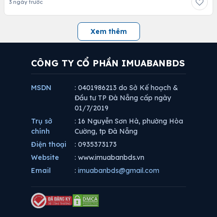
3 ngày trước
Xem thêm
CÔNG TY CỔ PHẦN IMUABANBDS
MSDN
: 0401986213 do Sở Kế hoạch &
Đầu tư TP Đà Nẵng cấp ngày
01/7/2019
Trụ sở
: 16 Nguyễn Sơn Hà, phường Hòa
chính
Cường, tp Đà Nẵng
Điện thoại
: 0935373173
Website
: www.imuabanbds.vn
Email
:
imuabanbds@gmail.com