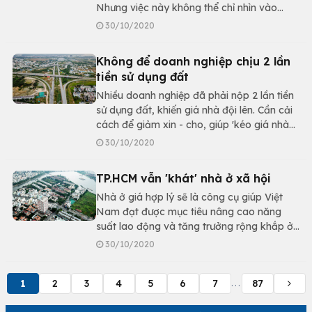
Nhưng việc này không thể chỉ nhìn vào
doanh nghiệp. Cần nhiều giải pháp, trong
30/10/2020
đó phải giảm thủ tục và đánh thuế tài sản.
Không để doanh nghiệp chịu 2 lần
tiền sử dụng đất
Nhiều doanh nghiệp đã phải nộp 2 lần tiền
sử dụng đất, khiến giá nhà đội lên. Cần cải
cách để giảm xin - cho, giúp 'kéo giá nhà
về tầm tay người dân'.
30/10/2020
TP.HCM vẫn 'khát' nhà ở xã hội
Nhà ở giá hợp lý sẽ là công cụ giúp Việt
Nam đạt được mục tiêu nâng cao năng
suất lao động và tăng trưởng rộng khắp ở
khu vực đô thị
30/10/2020
1
2
3
4
5
6
7
87
...