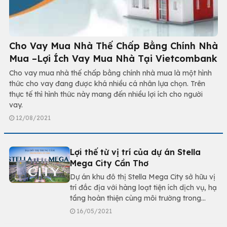
Cho Vay Mua Nhà Thế Chấp Bằng Chính Nhà
Mua –Lợi Ích Vay Mua Nhà Tại Vietcombank
Cho vay mua nhà thế chấp bằng chính nhà mua là một hình
thức cho vay đang được khá nhiều cá nhân lựa chọn. Trên
thực tế thì hình thức này mang đến nhiều lợi ích cho người
vay.
12/08/2021
Lợi thế từ vị trí của dự án Stella
Mega City Cần Thơ
Dự án khu đô thị Stella Mega City sở hữu vị
trí đắc địa với hàng loạt tiện ích dịch vụ, hạ
tầng hoàn thiện cùng môi trường trong
lành. Từ dự án có thể liên kết đến các khu
16/05/2021
vực trong và ngoài thành phố vô cùng