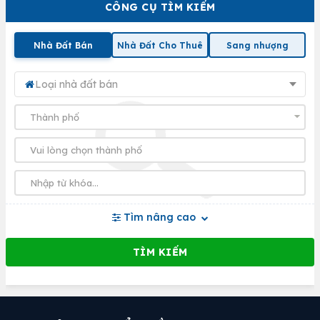
CÔNG CỤ TÌM KIẾM
Nhà Đất Bán
Nhà Đất Cho Thuê
Sang nhượng
Loại nhà đất bán
Tìm nâng cao