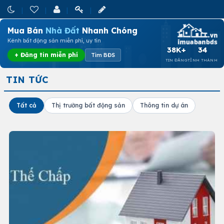
Mua Bán
Nhà Đất
Nhanh Chóng
Kênh bất động sản miễn phí, uy tín
38K+
34
+ Đăng tin miễn phí
Tìm BĐS
TIN ĐĂNG
TỈNH THÀNH
TIN TỨC
Tất cả
Thị trường bất động sản
Thông tin dự án