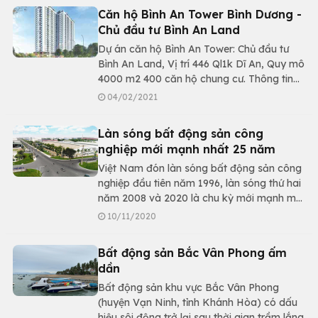
thuận tiện.
Căn hộ Bình An Tower Bình Dương -
Chủ đầu tư Bình An Land
Dự án căn hộ Bình An Tower: Chủ đầu tư
Bình An Land, Vị trí 446 Ql1k Dĩ An, Quy mô
4000 m2 400 căn hộ chung cư. Thông tin
về giá bán, diện tích, tiến độ và pháp lý dự
04/02/2021
án
Làn sóng bất động sản công
nghiệp mới mạnh nhất 25 năm
Việt Nam đón làn sóng bất động sản công
nghiệp đầu tiên năm 1996, làn sóng thứ hai
năm 2008 và 2020 là chu kỳ mới mạnh mẽ
nhất 25 năm.
10/11/2020
Bất động sản Bắc Vân Phong ấm
dần
Bất động sản khu vực Bắc Vân Phong
(huyện Vạn Ninh, tỉnh Khánh Hòa) có dấu
hiệu sôi động trở lại sau thời gian trầm lắng