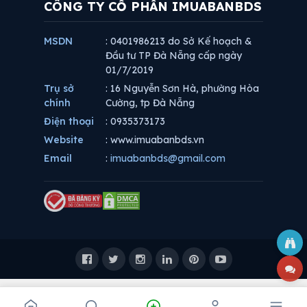
CÔNG TY CỔ PHẦN IMUABANBDS
MSDN
: 0401986213 do Sở Kế hoạch &
Đầu tư TP Đà Nẵng cấp ngày
01/7/2019
Trụ sở
: 16 Nguyễn Sơn Hà, phường Hòa
chính
Cường, tp Đà Nẵng
Điện thoại
: 0935373173
Website
: www.imuabanbds.vn
Email
:
imuabanbds@gmail.com