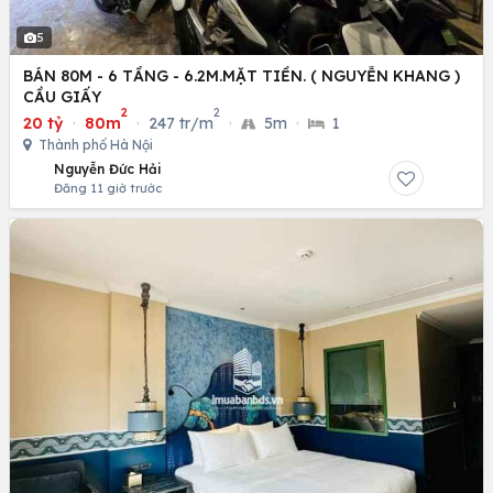
5
BÁN 80M - 6 TẦNG - 6.2M.MẶT TIỀN. ( NGUYỄN KHANG )
CẦU GIẤY
2
2
20 tỷ
·
80m
·
247 tr/m
·
5m
·
1
Thành phố Hà Nội
Nguyễn Đức Hải
Đăng 11 giờ trước