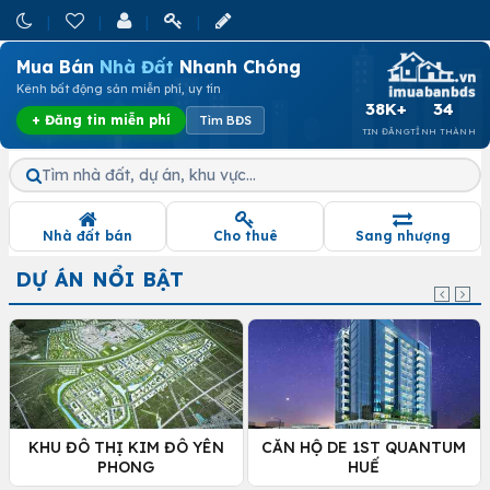
Mua Bán
Nhà Đất
Nhanh Chóng
Kênh bất động sản miễn phí, uy tín
38K+
34
+ Đăng tin miễn phí
Tìm BĐS
TIN ĐĂNG
TỈNH THÀNH
Tìm nhà đất, dự án, khu vực…
Nhà đất bán
Cho thuê
Sang nhượng
DỰ ÁN NỔI BẬT
KHU ĐÔ THỊ KIM ĐÔ YÊN
CĂN HỘ DE 1ST QUANTUM
PHONG
HUẾ