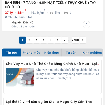
BÁN 55M - 7 TẦNG - 6.8M.MẶT TIỀN.( THỤY KHUÊ ) TÂY
HỒ. Ô TÔ
2
2
27 tỷ
·
55m
·
491 tr/m
·
5m
·
1
Thành phố Hà Nội
Nguyễn Đức Hải
Đăng 11 giờ trước
1
2
3
4
5
6
7
...
2388
Tin tức
Phong thủy
Kiến thức
Tư vấn
Kinh nghiệm
Cho Vay Mua Nhà Thế Chấp Bằng Chính Nhà Mua –Lợi Ích Vay Mua Nhà Tại Vietcombank
Cho vay mua nhà thế chấp bằng chính nhà mua
là một hình thức cho vay đang được khá nhiều cá
nhân lựa chọn. Trên thực tế...
Lợi thế từ vị trí của dự án Stella Mega City Cần Thơ