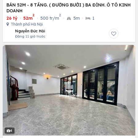
BÁN 52M - 8 TẦNG. ( ĐƯỜNG BƯỞI ) BA ĐÌNH. Ô TÔ KINH
DOANH
2
2
26 tỷ
·
52m
·
500 tr/m
·
5m
·
1
Thành phố Hà Nội
Nguyễn Đức Hải
Đăng 11 giờ trước
4