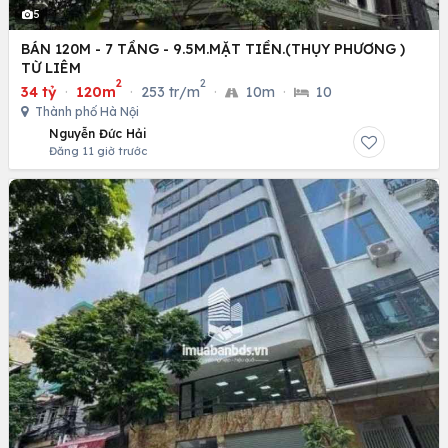
5
BÁN 120M - 7 TẦNG - 9.5M.MẶT TIỀN.(THỤY PHƯƠNG )
TỪ LIÊM
2
2
34 tỷ
·
120m
·
253 tr/m
·
10m
·
10
Thành phố Hà Nội
Nguyễn Đức Hải
Đăng 11 giờ trước