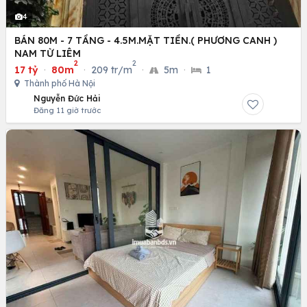
4
BÁN 80M - 7 TẦNG - 4.5M.MẶT TIỀN.( PHƯƠNG CANH )
NAM TỪ LIÊM
2
2
17 tỷ
·
80m
·
209 tr/m
·
5m
·
1
Thành phố Hà Nội
Nguyễn Đức Hải
Đăng 11 giờ trước