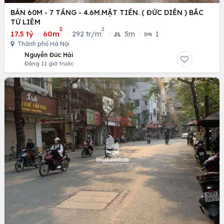
BÁN 60M - 7 TẦNG - 4.6M.MẶT TIỀN. ( ĐỨC DIỄN ) BẮC
TỪ LIÊM
2
2
17.5 tỷ
·
60m
·
292 tr/m
·
5m
·
1
Thành phố Hà Nội
Nguyễn Đức Hải
Đăng 11 giờ trước