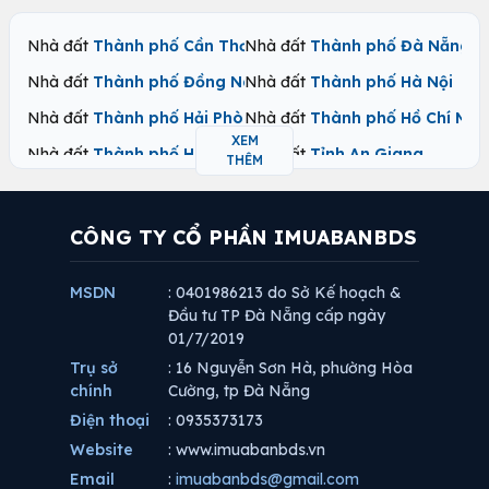
Nhà đất
Thành phố Cần Thơ
Nhà đất
Thành phố Đà Nẵng
Nhà đất
Thành phố Đồng Nai
Nhà đất
Thành phố Hà Nội
Nhà đất
Thành phố Hải Phòng
Nhà đất
Thành phố Hồ Chí Min
XEM
Nhà đất
Thành phố Huế
Nhà đất
Tỉnh An Giang
THÊM
Nhà đất
Tỉnh Bắc Ninh
Nhà đất
Tỉnh Cà Mau
Nhà đất
Tỉnh Cao Bằng
Nhà đất
Tỉnh Đắk Lắk
CÔNG TY CỔ PHẦN IMUABANBDS
Nhà đất
Tỉnh Điện Biên
Nhà đất
Tỉnh Đồng Tháp
MSDN
: 0401986213 do Sở Kế hoạch &
Nhà đất
Tỉnh Gia Lai
Nhà đất
Tỉnh Hà Tĩnh
Đầu tư TP Đà Nẵng cấp ngày
Nhà đất
Tỉnh Hưng Yên
Nhà đất
Tỉnh Khánh Hoà
01/7/2019
Trụ sở
: 16 Nguyễn Sơn Hà, phường Hòa
Nhà đất
Tỉnh Lai Châu
Nhà đất
Tỉnh Lâm Đồng
chính
Cường, tp Đà Nẵng
Nhà đất
Tỉnh Lạng Sơn
Nhà đất
Tỉnh Lào Cai
Điện thoại
: 0935373173
Nhà đất
Tỉnh Nghệ An
Nhà đất
Tỉnh Ninh Bình
Website
: www.imuabanbds.vn
Nhà đất
Tỉnh Phú Thọ
Nhà đất
Tỉnh Quảng Ngãi
Email
:
imuabanbds@gmail.com