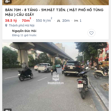
4
BÁN 70M - 8 TẦNG - 5M.MẶT TIỀN. ( MẶT PHỐ HỒ TÙNG
MẬU ) CẦU GIẤY
2
2
38.5 tỷ
·
70m
·
550 tr/m
·
20m
·
1
Thành phố Hà Nội
Nguyễn Đức Hải
Đăng 11 giờ trước
4