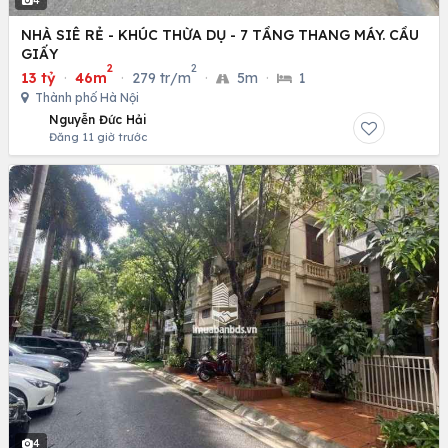
NHÀ SIÊ RẺ - KHÚC THỪA DỤ - 7 TẦNG THANG MÁY. CẦU
GIẤY
2
2
13 tỷ
·
46m
·
279 tr/m
·
5m
·
1
Thành phố Hà Nội
Nguyễn Đức Hải
Đăng 11 giờ trước
4