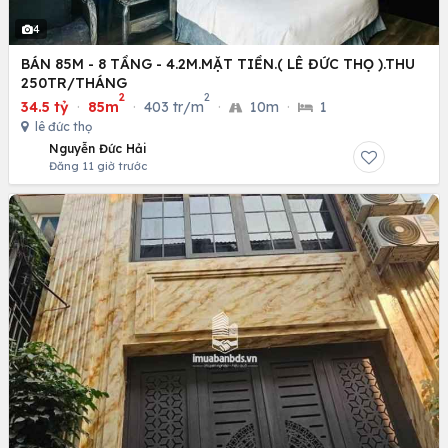
4
BÁN 85M - 8 TẦNG - 4.2M.MẶT TIỀN.( LÊ ĐỨC THỌ ).THU
250TR/THÁNG
2
2
34.5 tỷ
·
85m
·
403 tr/m
·
10m
·
1
lê đức thọ
Nguyễn Đức Hải
Đăng 11 giờ trước