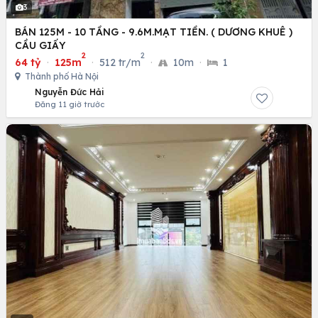
3
BÁN 125M - 10 TẦNG - 9.6M.MẠT TIỀN. ( DƯƠNG KHUÊ )
CẦU GIẤY
2
2
64 tỷ
·
125m
·
512 tr/m
·
10m
·
1
Thành phố Hà Nội
Nguyễn Đức Hải
Đăng 11 giờ trước