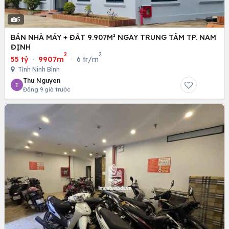
5
BÁN NHÀ MÁY + ĐẤT 9.907M² NGAY TRUNG TÂM TP. NAM
ĐỊNH
2
2
55 tỷ
·
9907m
·
6 tr/m
Tỉnh Ninh Bình
Thu Nguyen
T
Đăng 9 giờ trước