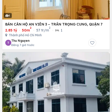
4
BÁN CĂN HỘ AN VIÊN 3 – TRẦN TRỌNG CUNG, QUẬN 7
2
2
2.85 tỷ
·
50m
·
57 tr/m
·
1
Thành phố Hồ Chí Minh
Thu Nguyen
T
Đăng 7 giờ trước