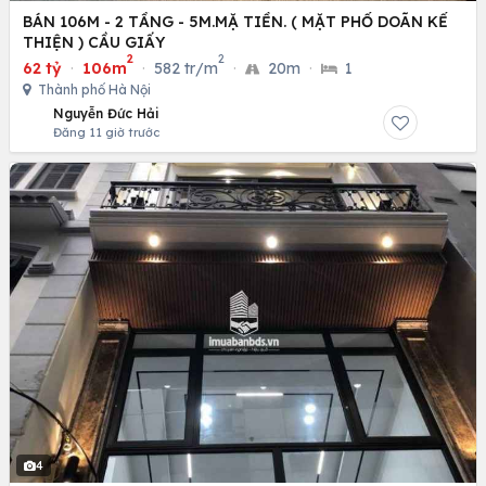
BÁN 106M - 2 TẦNG - 5M.MẶ TIỀN. ( MẶT PHỐ DOÃN KẾ
THIỆN ) CẦU GIẤY
2
2
62 tỷ
·
106m
·
582 tr/m
·
20m
·
1
Thành phố Hà Nội
Nguyễn Đức Hải
Đăng 11 giờ trước
4