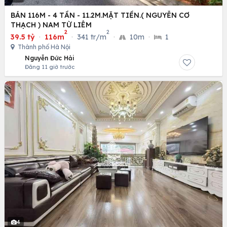
BÁN 116M - 4 TẦN - 11.2M.MẶT TIỀN.( NGUYỄN CƠ
THẠCH ) NAM TỪ LIÊM
2
2
39.5 tỷ
·
116m
·
341 tr/m
·
10m
·
1
Thành phố Hà Nội
Nguyễn Đức Hải
Đăng 11 giờ trước
4