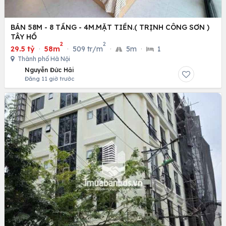
BÁN 58M - 8 TẦNG - 4M.MẶT TIỀN.( TRỊNH CÔNG SƠN )
TÂY HỒ
2
2
29.5 tỷ
·
58m
·
509 tr/m
·
5m
·
1
Thành phố Hà Nội
Nguyễn Đức Hải
Đăng 11 giờ trước