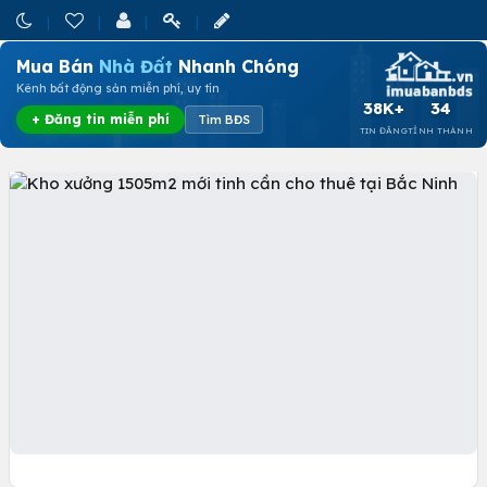
Mua Bán
Nhà Đất
Nhanh Chóng
Kênh bất động sản miễn phí, uy tín
38K+
34
+ Đăng tin miễn phí
Tìm BĐS
TIN ĐĂNG
TỈNH THÀNH