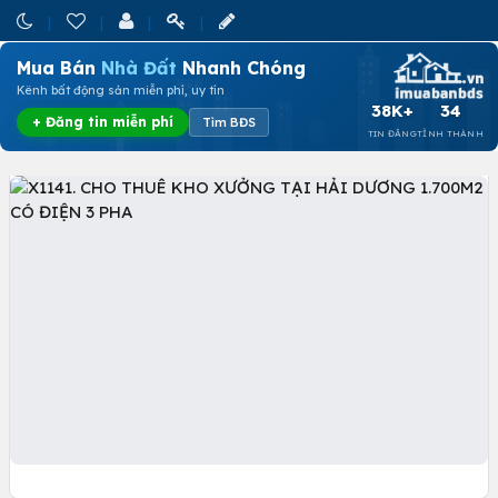
Mua Bán
Nhà Đất
Nhanh Chóng
Kênh bất động sản miễn phí, uy tín
38K+
34
+ Đăng tin miễn phí
Tìm BĐS
TIN ĐĂNG
TỈNH THÀNH