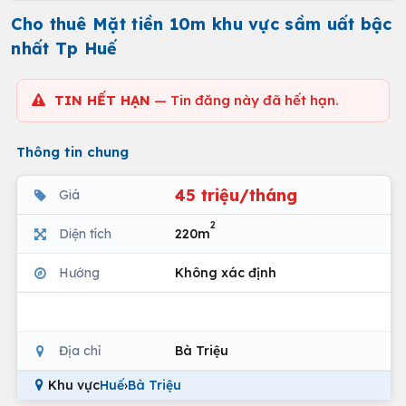
Cho thuê Mặt tiền 10m khu vực sầm uất bậc
nhất Tp Huế
TIN HẾT HẠN
— Tin đăng này đã hết hạn.
Thông tin chung
45 triệu/tháng
Giá
2
Diện tích
220m
Hướng
Không xác định
Địa chỉ
Bà Triệu
Khu vực
Huế
›
Bà Triệu