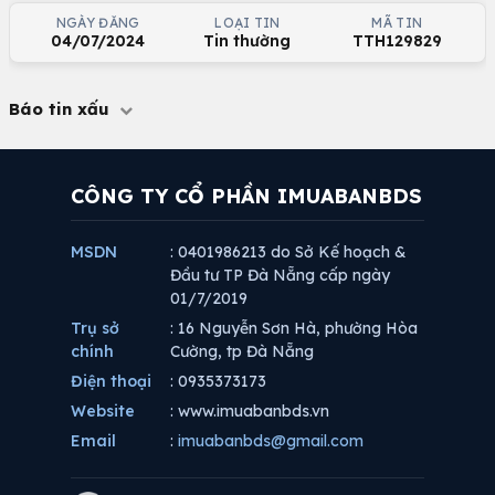
NGÀY ĐĂNG
LOẠI TIN
MÃ TIN
04/07/2024
Tin thường
TTH129829
Báo tin xấu
CÔNG TY CỔ PHẦN IMUABANBDS
MSDN
: 0401986213 do Sở Kế hoạch &
Đầu tư TP Đà Nẵng cấp ngày
01/7/2019
Trụ sở
: 16 Nguyễn Sơn Hà, phường Hòa
chính
Cường, tp Đà Nẵng
Điện thoại
: 0935373173
Website
: www.imuabanbds.vn
Email
:
imuabanbds@gmail.com