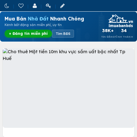
Mua Bán
Nhà Đất
Nhanh Chóng
Kênh bất động sản miễn phí, uy tín
38K+
34
+ Đăng tin miễn phí
Tìm BĐS
TIN ĐĂNG
TỈNH THÀNH