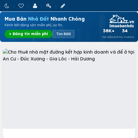
Mua Bán
Nhà Đất
Nhanh Chóng
Kênh bất động sản miễn phí, uy tín
38K+
34
+ Đăng tin miễn phí
Tìm BĐS
TIN ĐĂNG
TỈNH THÀNH