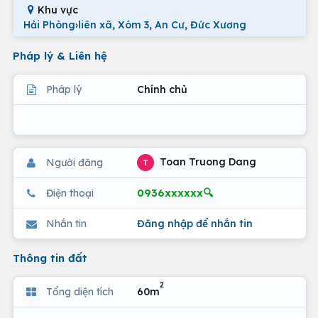
Khu vực
Hải Phòng
›
liên xã, Xóm 3, An Cư, Đức Xương
Pháp lý & Liên hệ
Pháp lý
Chính chủ
Toan Truong Dang
Người đăng
T
0936xxxxxx🔍
Điện thoại
Nhắn tin
Đăng nhập để nhắn tin
Thông tin đất
2
Tổng diện tích
60m