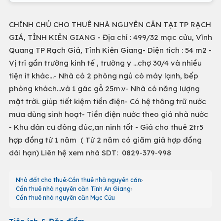
CHÍNH CHỦ CHO THUÊ NHÀ NGUYÊN CĂN TẠI TP RẠCH
GIÁ, TỈNH KIÊN GIANG - Địa chỉ : 499/32 mạc cửu, Vĩnh
Quang TP Rạch Giá, Tỉnh Kiên Giang- Diện tích : 54 m2 -
Vị trí gần trường kinh tế , trường y ...chợ 30/4 và nhiều
tiện ít khác...- Nhà có 2 phòng ngủ có máy lạnh, bếp
phòng khách...và 1 gác gỗ 25m.v- Nhà có năng lượng
mặt trời. giúp tiết kiệm tiền điện- Có hệ thông trữ nước
mưa dùng sinh hoạt- Tiền điện nước theo giá nhà nườc
- Khu dân cư đông đúc,an ninh tốt - Giá cho thuê 2tr5
hợp đồng từ 1 năm ( Từ 2 năm có giãm giá hợp đồng
dài hạn) Liên hệ xem nhà SDT: 0829-379-998
Nhà đất cho thuê
Cần thuê nhà nguyên căn
Cần thuê nhà nguyên căn Tỉnh An Giang
Cần thuê nhà nguyên căn Mạc Cửu