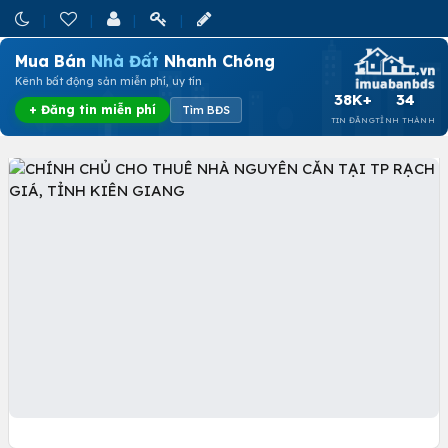
Mua Bán
Nhà Đất
Nhanh Chóng
Kênh bất động sản miễn phí, uy tín
38K+
34
+ Đăng tin miễn phí
Tìm BĐS
TIN ĐĂNG
TỈNH THÀNH