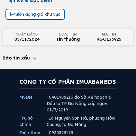
Tiện ích & Đặc điểm
Biến động giá khu vực
NGÀY ĐĂNG
LOẠI TIN
MÃ TIN
05/11/2024
Tin thường
KGG133925
Báo tin xấu
CÔNG TY CỔ PHẦN IMUABANBDS
MSDN
: 0401986213 do Sở Kế hoạch &
Đầu tư TP Đà Nẵng cấp ngày
01/7/2019
Trụ sở
: 16 Nguyễn Sơn Hà, phường Hòa
chính
Cường, tp Đà Nẵng
Điện thoại
: 0935373173