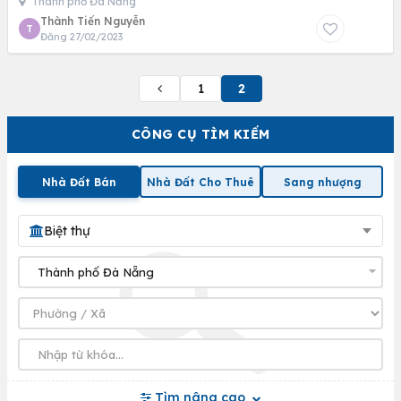
Thành phố Đà Nẵng
Thành Tiến Nguyễn
T
Đăng 27/02/2023
1
2
CÔNG CỤ TÌM KIẾM
Nhà Đất Bán
Nhà Đất Cho Thuê
Sang nhượng
Biệt thự
Tìm nâng cao