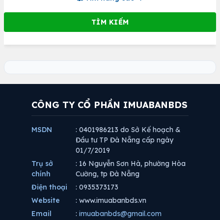
CÔNG TY CỔ PHẦN IMUABANBDS
MSDN
: 0401986213 do Sở Kế hoạch &
Đầu tư TP Đà Nẵng cấp ngày
01/7/2019
Trụ sở
: 16 Nguyễn Sơn Hà, phường Hòa
chính
Cường, tp Đà Nẵng
Điện thoại
: 0935373173
Website
: www.imuabanbds.vn
Email
:
imuabanbds@gmail.com