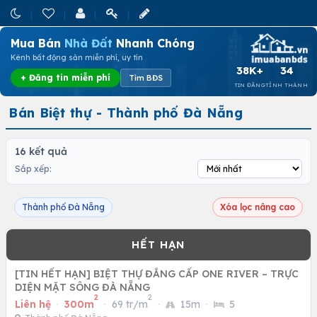
Mua Bán
Nhà Đất
Nhanh Chóng
Kênh bất động sản miễn phí, uy tín
38K+
34
+ Đăng tin miễn phí
Tìm BĐS
TIN ĐĂNG
TỈNH THÀNH
Bán Biệt thự - Thành phố Đà Nẵng
16 kết quả
Sắp xếp:
Thành phố Đà Nẵng
Xóa lọc nâng cao
[TIN HẾT HẠN] BIỆT THỰ ĐẲNG CẤP ONE RIVER – TRỰC
DIỆN MẶT SÔNG ĐÀ NẴNG
2
2
Liên hệ
·
300m
·
69 tr/m
·
15m
·
5