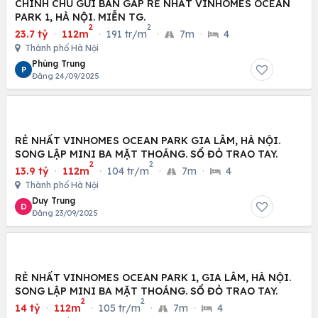
CHÍNH CHỦ GỬI BÁN GẤP RẺ NHẤT VINHOMES OCEAN
PARK 1, HÀ NỘI. MIỄN TG.
2
2
23.7 tỷ
·
112m
·
191 tr/m
·
7m
·
4
Thành phố Hà Nội
Phùng Trung
P
Đăng 24/09/2025
RẺ NHẤT VINHOMES OCEAN PARK GIA LÂM, HÀ NỘI.
SONG LẬP MINI BA MẶT THOÁNG. SỔ ĐỎ TRAO TAY.
2
2
13.9 tỷ
·
112m
·
104 tr/m
·
7m
·
4
Thành phố Hà Nội
Duy Trung
D
Đăng 23/09/2025
RẺ NHẤT VINHOMES OCEAN PARK 1, GIA LÂM, HÀ NỘI.
SONG LẬP MINI BA MẶT THOÁNG. SỔ ĐỎ TRAO TAY.
2
2
14 tỷ
·
112m
·
105 tr/m
·
7m
·
4