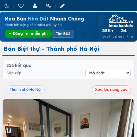
Mua Bán
Nhà Đất
Nhanh Chóng
Kênh bất động sản miễn phí, uy tín
38K+
34
+ Đăng tin miễn phí
Tìm BĐS
TIN ĐĂNG
TỈNH THÀNH
Bán Biệt thự - Thành phố Hà Nội
253 kết quả
Sắp xếp:
Thành phố Hà Nội
Xóa lọc nâng cao