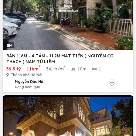
4
BÁN 116M - 4 TẦN - 11.2M.MẶT TIỀN.( NGUYỄN CƠ
THẠCH ) NAM TỪ LIÊM
2
2
39.5 tỷ
·
116m
·
341 tr/m
·
10m
·
1
Thành phố Hà Nội
Nguyễn Đức Hải
Đăng hôm qua