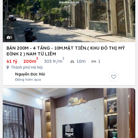
5
BÁN 200M - 4 TẦNG - 10M.MẶT TIỀN.( KHU ĐÔ THỊ MỸ
ĐÌNH 2 ) NAM TỪ LIÊM
2
2
61 tỷ
·
200m
·
305 tr/m
·
10m
·
1
Thành phố Hà Nội
Nguyễn Đức Hải
Đăng hôm qua