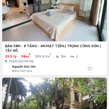
BÁN 58M - 8 TẦNG - 4M.MẶT TIỀN.( TRỊNH CÔNG SƠN )
TÂY HỒ
2
2
29.5 tỷ
·
58m
·
509 tr/m
·
5m
·
1
Thành phố Hà Nội
Nguyễn Đức Hải
Đăng hôm qua