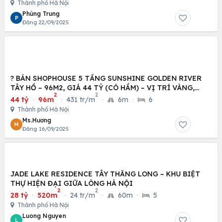
Thành phố Hà Nội
Phùng Trung
P
Đăng 22/09/2025
? BÁN SHOPHOUSE 5 TẦNG SUNSHINE GOLDEN RIVER
TÂY HỒ – 96M2, GIÁ 44 TỶ (CÓ HẦM) – VỊ TRÍ VÀNG,
2
2
KINH
44 tỷ
·
96m
·
431 tr/m
·
6m
·
6
Thành phố Hà Nội
Ms.Hương
M
Đăng 16/09/2025
JADE LAKE RESIDENCE TÂY THĂNG LONG – KHU BIỆT
THỰ HIỆN ĐẠI GIỮA LÒNG HÀ NỘI
2
2
28 tỷ
·
520m
·
24 tr/m
·
60m
·
5
Thành phố Hà Nội
Luong Nguyen
L