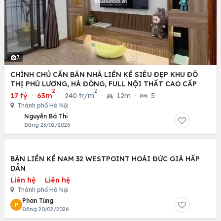
7
CHÍNH CHỦ CẦN BÁN NHÀ LIỀN KỀ SIÊU ĐẸP KHU ĐÔ
THỊ PHÚ LƯƠNG, HÀ ĐÔNG, FULL NỘI THẤT CAO CẤP
2
2
17 tỷ
·
63m
·
240 tr/m
·
12m
·
5
Thành phố Hà Nội
Nguyễn Bá Thi
Đăng 23/02/2026
BÁN LIỀN KỀ NAM 32 WESTPOINT HOÀI ĐỨC GIÁ HẤP
DẪN
Liên hệ
·
Liên hệ
Thành phố Hà Nội
Phan Tùng
P
Đăng 20/02/2026