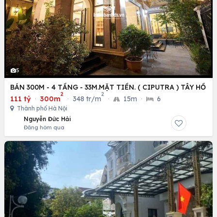
5
BÁN 300M - 4 TẦNG - 33M.MẶT TIỀN. ( CIPUTRA ) TÂY HỒ
2
2
111 tỷ
·
300m
·
348 tr/m
·
15m
·
6
Thành phố Hà Nội
Nguyễn Đức Hải
Đăng hôm qua