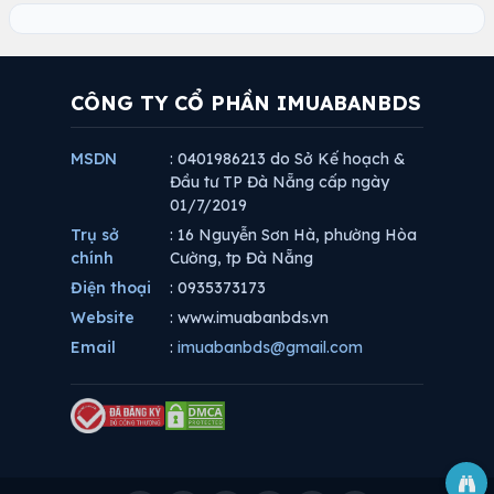
CÔNG TY CỔ PHẦN IMUABANBDS
MSDN
: 0401986213 do Sở Kế hoạch &
Đầu tư TP Đà Nẵng cấp ngày
01/7/2019
Trụ sở
: 16 Nguyễn Sơn Hà, phường Hòa
chính
Cường, tp Đà Nẵng
Điện thoại
: 0935373173
Website
: www.imuabanbds.vn
Email
:
imuabanbds@gmail.com