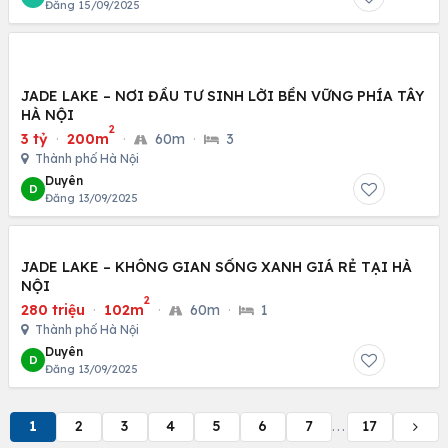
Đăng 15/09/2025
JADE LAKE – NƠI ĐẦU TƯ SINH LỜI BỀN VỮNG PHÍA TÂY
HÀ NỘI
2
3 tỷ
·
200m
·
60m
·
3
Thành phố Hà Nội
Duyên
D
Đăng 13/09/2025
JADE LAKE – KHÔNG GIAN SỐNG XANH GIÁ RẺ TẠI HÀ
NỘI
2
280 triệu
·
102m
·
60m
·
1
Thành phố Hà Nội
Duyên
D
Đăng 13/09/2025
1
2
3
4
5
6
7
17
...