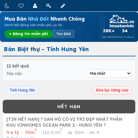
Mua Bán
Nhà Đất
Nhanh Chóng
Kênh bất động sản miễn phí, uy tín
38K+
34
+ Đăng tin miễn phí
Tìm BĐS
TIN ĐĂNG
TỈNH THÀNH
Bán Biệt thự - Tỉnh Hưng Yên
12 kết quả
Sắp xếp:
Tỉnh Hưng Yên
Xóa lọc nâng cao
[TIN HẾT HẠN] ? SAN HÔ CÓ VỊ TRÍ ĐẸP NHẤT PHÂN
KHU VINHOMES OCEAN PARK 2 - HƯNG YÊN ?
2
2
9.6 tỷ
·
70m
·
110 tr/m
·
00m
·
4