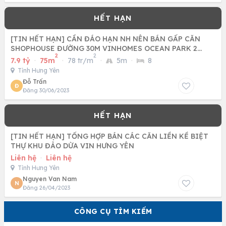
[TIN HẾT HẠN] CẦN ĐÁO HẠN NH NÊN BÁN GẤP CĂN
SHOPHOUSE ĐƯỜNG 30M VINHOMES OCEAN PARK 2
2
2
HƯNG YÊN
7.9 tỷ
·
75m
·
78 tr/m
·
5m
·
8
Tỉnh Hưng Yên
Đỗ Trấn
Đ
Đăng 30/06/2023
[TIN HẾT HẠN] TỔNG HỢP BÁN CÁC CĂN LIỀN KỀ BIỆT
THỰ KHU ĐẢO DỪA VIN HƯNG YÊN
Liên hệ
·
Liên hệ
Tỉnh Hưng Yên
Nguyen Van Nam
N
Đăng 26/04/2023
CÔNG CỤ TÌM KIẾM