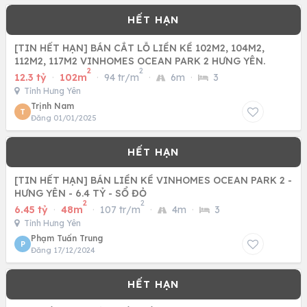
[TIN HẾT HẠN] BÁN CẮT LỖ LIỀN KỀ 102M2, 104M2,
112M2, 117M2 VINHOMES OCEAN PARK 2 HƯNG YÊN.
2
2
12.3 tỷ
·
102m
·
94 tr/m
·
6m
·
3
Tỉnh Hưng Yên
Trịnh Nam
T
Đăng 01/01/2025
[TIN HẾT HẠN] BÁN LIỀN KỀ VINHOMES OCEAN PARK 2 -
HƯNG YÊN - 6.4 TỶ - SỔ ĐỎ
2
2
6.45 tỷ
·
48m
·
107 tr/m
·
4m
·
3
Tỉnh Hưng Yên
Phạm Tuấn Trung
P
Đăng 17/12/2024