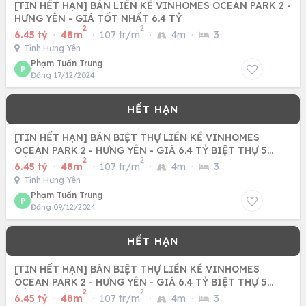
[TIN HẾT HẠN] BÁN LIỀN KỀ VINHOMES OCEAN PARK 2 -
HƯNG YÊN - GIÁ TỐT NHẤT 6.4 TỶ
2
2
6.45 tỷ
·
48m
·
107 tr/m
·
4m
·
3
Tỉnh Hưng Yên
Phạm Tuấn Trung
P
Đăng 17/12/2024
[TIN HẾT HẠN] BÁN BIỆT THỰ LIỀN KỀ VINHOMES
OCEAN PARK 2 - HƯNG YÊN - GIÁ 6.4 TỶ BIỆT THỰ 5
2
2
TẦNG, 3 PN, 4 WC,
6.45 tỷ
·
48m
·
107 tr/m
·
4m
·
3
Tỉnh Hưng Yên
Phạm Tuấn Trung
P
Đăng 09/12/2024
[TIN HẾT HẠN] BÁN BIỆT THỰ LIỀN KỀ VINHOMES
OCEAN PARK 2 - HƯNG YÊN - GIÁ 6.4 TỶ BIỆT THỰ 5
2
2
TẦNG, 3 PN, 4 WC,
6.45 tỷ
·
48m
·
107 tr/m
·
4m
·
3