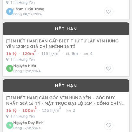
Tỉnh Hưng Yên
Phạm Tuấn Trung
P
Đăng 08/12/2024
[TIN HẾT HẠN] BÁN GẤP BIỆT THỰ TỨ LẬP VIN HƯNG
YÊN 120M2 GIÁ CHỈ NHÍNH 16 TỈ
2
2
16 tỷ
·
120m
·
113 tr/m
·
8m
·
4
Tỉnh Hưng Yên
Nguyễn Hiếu
N
Đăng 19/03/2024
[TIN HẾT HẠN] CĂN GÓC VIN HƯNG YÊN - GÓC DUY
NHẤT GIÁ 16 TỶ - MẶT TRỤC ĐẠI LỘ 51M - CỔNG CHÍNH
2
2
CV NƯỚC
16 tỷ
·
100m
·
133 tr/m
·
3
Tỉnh Hưng Yên
Nguyễn Duy Bình
N
Đăng 17/03/2024