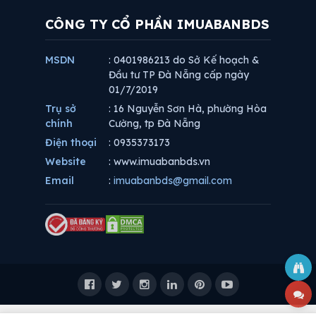
CÔNG TY CỔ PHẦN IMUABANBDS
MSDN
: 0401986213 do Sở Kế hoạch &
Đầu tư TP Đà Nẵng cấp ngày
01/7/2019
Trụ sở
: 16 Nguyễn Sơn Hà, phường Hòa
chính
Cường, tp Đà Nẵng
Điện thoại
: 0935373173
Website
: www.imuabanbds.vn
Email
:
imuabanbds@gmail.com