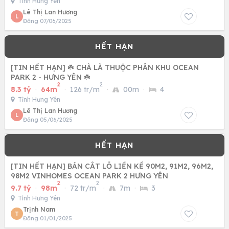
Tỉnh Hưng Yên
Lê Thị Lan Hương
L
Đăng 07/06/2025
[TIN HẾT HẠN] ☘️ CHÀ LÀ THUỘC PHÂN KHU OCEAN
PARK 2 - HƯNG YÊN ☘️
2
2
8.3 tỷ
·
64m
·
126 tr/m
·
00m
·
4
Tỉnh Hưng Yên
Lê Thị Lan Hương
L
Đăng 05/06/2025
[TIN HẾT HẠN] BÁN CẮT LỖ LIỀN KỀ 90M2, 91M2, 96M2,
98M2 VINHOMES OCEAN PARK 2 HƯNG YÊN
2
2
9.7 tỷ
·
98m
·
72 tr/m
·
7m
·
3
Tỉnh Hưng Yên
Trịnh Nam
T
Đăng 01/01/2025