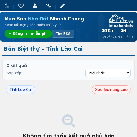
Mua Bán
Nhà Đất
Nhanh Chóng
Kênh bất động sản miễn phí, uy tín
38K+
34
+ Đăng tin miễn phí
Tìm BĐS
TIN ĐĂNG
TỈNH THÀNH
Bán Biệt thự - Tỉnh Lào Cai
0 kết quả
Sắp xếp:
Tỉnh Lào Cai
Xóa lọc nâng cao
Không tìm thấy kết quả phù hợp