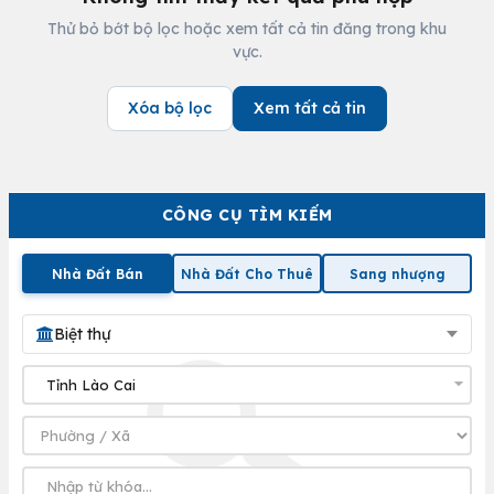
Thử bỏ bớt bộ lọc hoặc xem tất cả tin đăng trong khu
vực.
Xóa bộ lọc
Xem tất cả tin
CÔNG CỤ TÌM KIẾM
Nhà Đất Bán
Nhà Đất Cho Thuê
Sang nhượng
Biệt thự