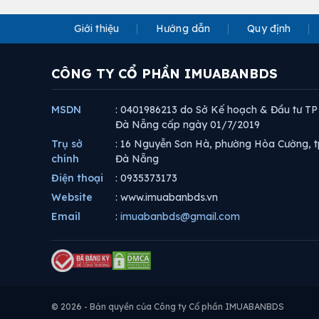
Giới thiệu
Hướng dẫn
Quy định
CÔNG TY CỔ PHẦN IMUABANBDS
MSDN
: 0401986213 do Sở Kế hoạch & Đầu tư TP
Đà Nẵng cấp ngày 01/7/2019
Trụ sở
: 16 Nguyễn Sơn Hà, phường Hòa Cường, t
chính
Đà Nẵng
Điện thoại
: 0935373173
Website
: www.imuabanbds.vn
Email
:
imuabanbds@gmail.com
© 2026 - Bản quyền của Công ty Cổ phần IMUABANBDS