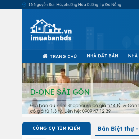
16 Nguyễn Sơn Hà, phường Hòa Cường, tp Đà Nẵng
NHÀ ĐẤT BÁN
NHÀ
TRANG CHỦ
D-ONE SÀI GÒN
Giá bán dự kiến: Shophouse có giá từ 4 tỷ & Căn 
có giá từ 1.3 tỷ. Liên hệ: 0909 47 12 39
Bán Biệt thự 
CÔNG CỤ TÌM KIẾM