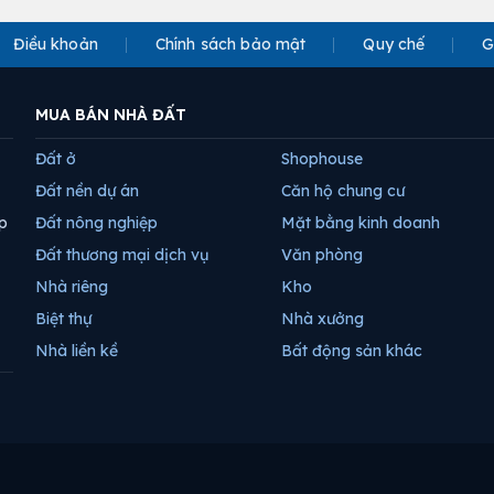
Điều khoản
Chính sách bảo mật
Quy chế
G
MUA BÁN NHÀ ĐẤT
Đất ở
Shophouse
Đất nền dự án
Căn hộ chung cư
p
Đất nông nghiệp
Mặt bằng kinh doanh
Đất thương mại dịch vụ
Văn phòng
Nhà riêng
Kho
Biệt thự
Nhà xưởng
Nhà liền kề
Bất động sản khác