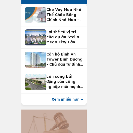
Cho Vay Mua Nhà
Thế Chấp Bằng
Chính Nhà Mua –
Lợi Ích Vay Mua
Nhà Tại
Lợi thế từ vị trí
Vietcombank
của dự án Stella
Mega City Cần
Thơ
Căn hộ Bình An
Tower Bình Dương
- Chủ đầu tư Bình
An Land
Làn sóng bất
động sản công
nghiệp mới mạnh
nhất 25 năm
Xem nhiều hơn +