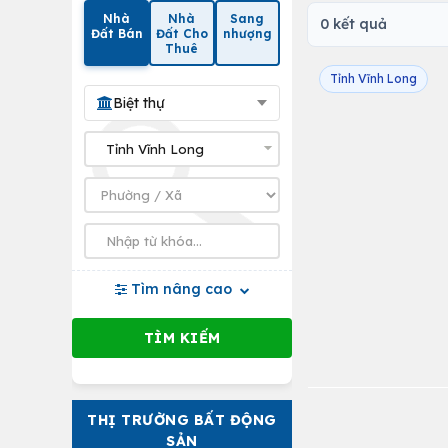
Nhà
Nhà
Sang
0 kết quả
Đất Bán
Đất Cho
nhượng
Thuê
Tỉnh Vĩnh Long
Biệt thự
Tìm nâng cao
THỊ TRƯỜNG BẤT ĐỘNG
SẢN