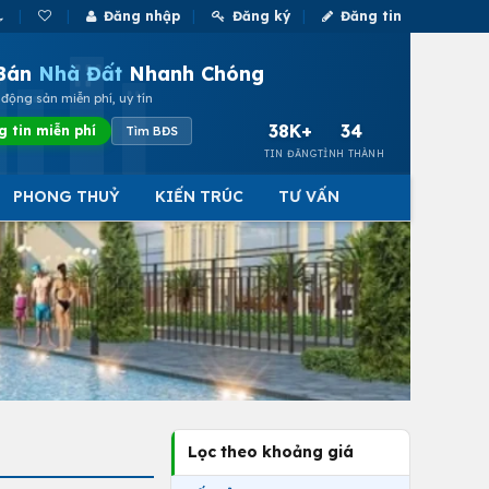
Đăng nhập
Đăng ký
Đăng tin
Bán
Nhà Đất
Nhanh Chóng
động sản miễn phí, uy tín
38K+
34
g tin miễn phí
Tìm BĐS
TIN ĐĂNG
TỈNH THÀNH
PHONG THUỶ
KIẾN TRÚC
TƯ VẤN
Lọc theo khoảng giá