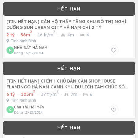
[TIN HẾT HẠN] CĂN HỘ THẤP TẰNG KHU ĐÔ THỊ NGHỈ
DƯỠNG SUN URBAN CITY HÀ NAM CHỈ 2 TỶ
2
2
2 tỷ
·
56m
·
16 tr/m
·
4m
·
4
Tỉnh Ninh Bình
NHÀ ĐẤT HÀ NAM
N
Đăng 15/12/2024
[TIN HẾT HẠN] CHÍNH CHỦ BÁN CĂN SHOPHOUSE
FLAMINGO HÀ NAM CẠNH KHU DU LỊCH TAM CHÚC SỔ
2
2
ĐỎ LÂU DÀI
6 tỷ
·
105m
·
37 tr/m
·
7m
·
6
Tỉnh Ninh Bình
Chu Thị Hải Yến
C
Đăng 13/12/2024