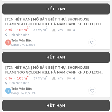
[TIN HẾT HẠN] MỞ BÁN BIỆT THỰ, SHOPHOUSE
FLAMINGO GOLDEN HILL HÀ NAM CẠNH KHU DU LỊCH
2
2
TAM CHÚC SỔ ĐỎ LÂU DÀI
6 tỷ
·
105m
·
37 tr/m
·
7m
·
4
Tỉnh Ninh Bình
Trần Văn Bắc
T
Đăng 07/11/2024
[TIN HẾT HẠN] MỞ BÁN BIỆT THỰ, SHOPHOUSE
FLAMINGO GOLDEN HILL HÀ NAM CẠNH KHU DU LỊCH
2
2
TAM CHÚC SỔ ĐỎ LÂU DÀI
6 tỷ
·
105m
·
37 tr/m
·
7m
·
4
Tỉnh Ninh Bình
Trần Văn Bắc
T
Đăng 05/11/2024