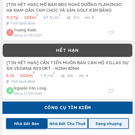
[TIN HẾT HẠN] MỞ BÁN BĐS NGHỈ DƯỠNG FLAMINGO
HÀ NAM GẦN TAM CHÚC VÀ SÂN GOLF KIM BẢNG
2
2
9.2 tỷ
·
105m
·
67 tr/m
·
7m
·
4
Tỉnh Ninh Bình
Trương Xuân
T
Đăng 25/03/2024
[TIN HẾT HẠN] CẦN TIỀN MUỐN BÁN CĂN HỘ VILLAS DỰ
ÁN VEDANA RESORT - NINH BÌNH
2
2
5 tỷ
·
300m
·
7 tr/m
·
6m
·
4
Tỉnh Ninh Bình
Nguyễn Văn Long
N
Đăng 15/08/2023
CÔNG CỤ TÌM KIẾM
Nhà Đất Bán
Nhà Đất Cho Thuê
Sang nhượng