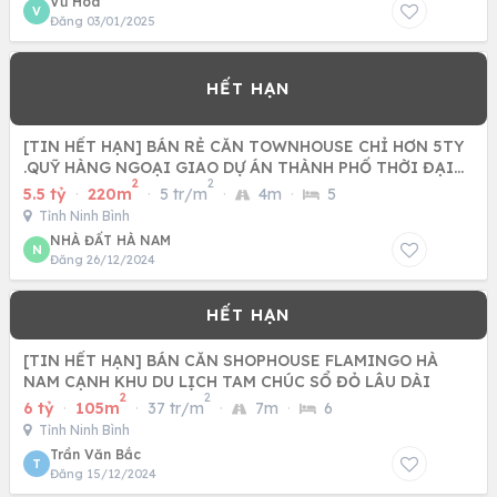
Vũ Hòa
V
Đăng 03/01/2025
[TIN HẾT HẠN] BÁN RẺ CĂN TOWNHOUSE CHỈ HƠN 5TY
.QUỸ HÀNG NGOẠI GIAO DỰ ÁN THÀNH PHỐ THỜI ĐẠI
2
2
SUN URBAN CITY HÀ NAM
5.5 tỷ
·
220m
·
5 tr/m
·
4m
·
5
Tỉnh Ninh Bình
NHÀ ĐẤT HÀ NAM
N
Đăng 26/12/2024
[TIN HẾT HẠN] BÁN CĂN SHOPHOUSE FLAMINGO HÀ
NAM CẠNH KHU DU LỊCH TAM CHÚC SỔ ĐỎ LÂU DÀI
2
2
6 tỷ
·
105m
·
37 tr/m
·
7m
·
6
Tỉnh Ninh Bình
Trần Văn Bắc
T
Đăng 15/12/2024