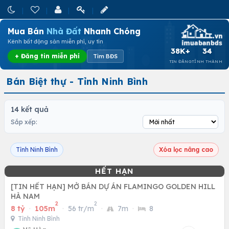
Mua Bán
Nhà Đất
Nhanh Chóng
Kênh bất động sản miễn phí, uy tín
38K+
34
+ Đăng tin miễn phí
Tìm BĐS
TIN ĐĂNG
TỈNH THÀNH
Bán Biệt thự - Tỉnh Ninh Bình
14 kết quả
Sắp xếp:
Tỉnh Ninh Bình
Xóa lọc nâng cao
[TIN HẾT HẠN] MỞ BÁN DỰ ÁN FLAMINGO GOLDEN HILL
HÀ NAM
2
2
8 tỷ
·
105m
·
56 tr/m
·
7m
·
8
Tỉnh Ninh Bình