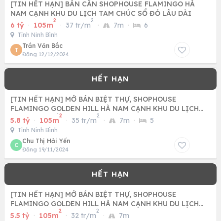
[TIN HẾT HẠN] BÁN CĂN SHOPHOUSE FLAMINGO HÀ
NAM CẠNH KHU DU LỊCH TAM CHÚC SỔ ĐỎ LÂU DÀI
2
2
6 tỷ
·
105m
·
37 tr/m
·
7m
·
6
Tỉnh Ninh Bình
Trần Văn Bắc
T
Đăng 12/12/2024
[TIN HẾT HẠN] MỞ BÁN BIỆT THỰ, SHOPHOUSE
FLAMINGO GOLDEN HILL HÀ NAM CẠNH KHU DU LỊCH
2
2
TAM CHÚC SỔ ĐỎ LÂU DÀI
5.8 tỷ
·
105m
·
35 tr/m
·
7m
·
5
Tỉnh Ninh Bình
Chu Thị Hải Yến
C
Đăng 19/11/2024
[TIN HẾT HẠN] MỞ BÁN BIỆT THỰ, SHOPHOUSE
FLAMINGO GOLDEN HILL HÀ NAM CẠNH KHU DU LỊCH
2
2
TAM CHÚC, NƠI ĐÓN HÀNG
5.5 tỷ
·
105m
·
32 tr/m
·
7m