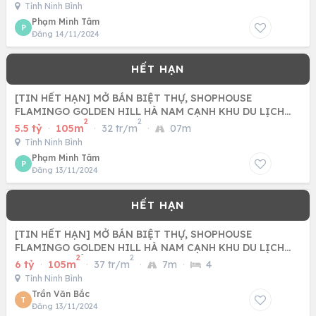
Tỉnh Ninh Bình
Phạm Minh Tâm
P
Đăng 14/11/2024
[TIN HẾT HẠN] MỞ BÁN BIỆT THỰ, SHOPHOUSE
FLAMINGO GOLDEN HILL HÀ NAM CẠNH KHU DU LỊCH
2
2
TAM CHÚC, NƠI ĐÓN HÀNG
5.5 tỷ
·
105m
·
32 tr/m
·
07m
Tỉnh Ninh Bình
Phạm Minh Tâm
P
Đăng 13/11/2024
[TIN HẾT HẠN] MỞ BÁN BIỆT THỰ, SHOPHOUSE
FLAMINGO GOLDEN HILL HÀ NAM CẠNH KHU DU LỊCH
2
2
TAM CHÚC SỔ ĐỎ LÂU DÀI
6 tỷ
·
105m
·
37 tr/m
·
7m
·
4
Tỉnh Ninh Bình
Trần Văn Bắc
T
Đăng 13/11/2024