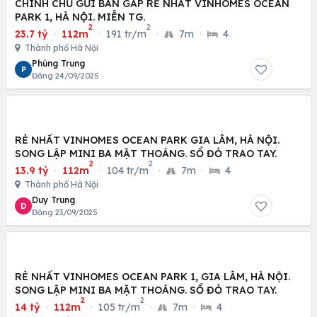
CHÍNH CHỦ GỬI BÁN GẤP RẺ NHẤT VINHOMES OCEAN
PARK 1, HÀ NỘI. MIỄN TG.
2
2
23.7 tỷ
·
112m
·
191 tr/m
·
7m
·
4
Thành phố Hà Nội
Phùng Trung
P
Đăng 24/09/2025
RẺ NHẤT VINHOMES OCEAN PARK GIA LÂM, HÀ NỘI.
SONG LẬP MINI BA MẶT THOÁNG. SỔ ĐỎ TRAO TAY.
2
2
13.9 tỷ
·
112m
·
104 tr/m
·
7m
·
4
Thành phố Hà Nội
Duy Trung
D
Đăng 23/09/2025
RẺ NHẤT VINHOMES OCEAN PARK 1, GIA LÂM, HÀ NỘI.
SONG LẬP MINI BA MẶT THOÁNG. SỔ ĐỎ TRAO TAY.
2
2
14 tỷ
·
112m
·
105 tr/m
·
7m
·
4