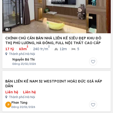
7
CHÍNH CHỦ CẦN BÁN NHÀ LIỀN KỀ SIÊU ĐẸP KHU ĐÔ
THỊ PHÚ LƯƠNG, HÀ ĐÔNG, FULL NỘI THẤT CAO CẤP
2
2
17 tỷ
·
63m
·
240 tr/m
·
12m
·
5
Thành phố Hà Nội
Nguyễn Bá Thi
Đăng 23/02/2026
BÁN LIỀN KỀ NAM 32 WESTPOINT HOÀI ĐỨC GIÁ HẤP
DẪN
Liên hệ
·
Liên hệ
Thành phố Hà Nội
Phan Tùng
P
Đăng 20/02/2026