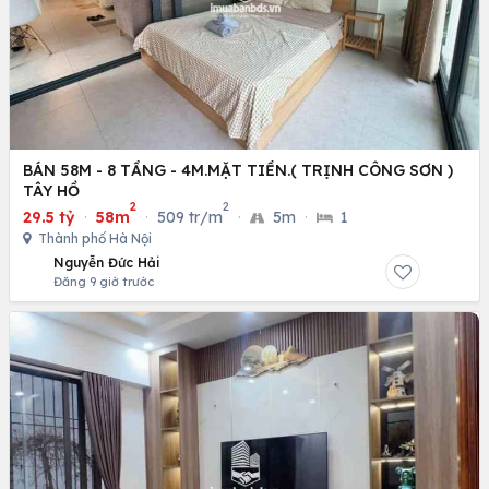
BÁN 58M - 8 TẦNG - 4M.MẶT TIỀN.( TRỊNH CÔNG SƠN )
TÂY HỒ
2
2
29.5 tỷ
·
58m
·
509 tr/m
·
5m
·
1
Thành phố Hà Nội
Nguyễn Đức Hải
Đăng 9 giờ trước