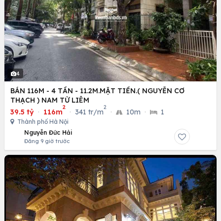
4
BÁN 116M - 4 TẦN - 11.2M.MẶT TIỀN.( NGUYỄN CƠ
THẠCH ) NAM TỪ LIÊM
2
2
39.5 tỷ
·
116m
·
341 tr/m
·
10m
·
1
Thành phố Hà Nội
Nguyễn Đức Hải
Đăng 9 giờ trước