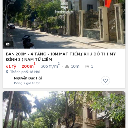
5
BÁN 200M - 4 TẦNG - 10M.MẶT TIỀN.( KHU ĐÔ THỊ MỸ
ĐÌNH 2 ) NAM TỪ LIÊM
2
2
61 tỷ
·
200m
·
305 tr/m
·
10m
·
1
Thành phố Hà Nội
Nguyễn Đức Hải
Đăng 9 giờ trước