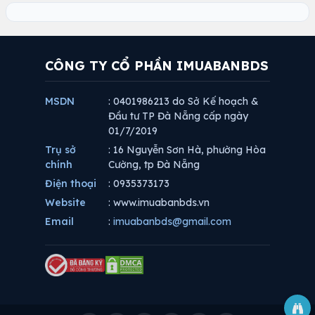
CÔNG TY CỔ PHẦN IMUABANBDS
MSDN
: 0401986213 do Sở Kế hoạch &
Đầu tư TP Đà Nẵng cấp ngày
01/7/2019
Trụ sở
: 16 Nguyễn Sơn Hà, phường Hòa
chính
Cường, tp Đà Nẵng
Điện thoại
: 0935373173
Website
: www.imuabanbds.vn
Email
:
imuabanbds@gmail.com