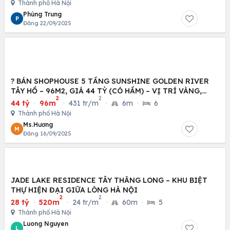
Thành phố Hà Nội
Phùng Trung
P
Đăng 22/09/2025
? BÁN SHOPHOUSE 5 TẦNG SUNSHINE GOLDEN RIVER
TÂY HỒ – 96M2, GIÁ 44 TỶ (CÓ HẦM) – VỊ TRÍ VÀNG,
2
2
KINH
44 tỷ
·
96m
·
431 tr/m
·
6m
·
6
Thành phố Hà Nội
Ms.Hương
M
Đăng 16/09/2025
JADE LAKE RESIDENCE TÂY THĂNG LONG – KHU BIỆT
THỰ HIỆN ĐẠI GIỮA LÒNG HÀ NỘI
2
2
28 tỷ
·
520m
·
24 tr/m
·
60m
·
5
Thành phố Hà Nội
Luong Nguyen
L