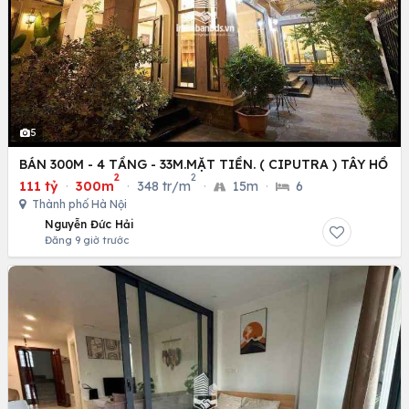
5
BÁN 300M - 4 TẦNG - 33M.MẶT TIỀN. ( CIPUTRA ) TÂY HỒ
2
2
111 tỷ
·
300m
·
348 tr/m
·
15m
·
6
Thành phố Hà Nội
Nguyễn Đức Hải
Đăng 9 giờ trước