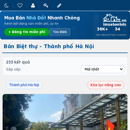
Mua Bán
Nhà Đất
Nhanh Chóng
Kênh bất động sản miễn phí, uy tín
38K+
34
+ Đăng tin miễn phí
Tìm BĐS
TIN ĐĂNG
TỈNH THÀNH
Bán Biệt thự - Thành phố Hà Nội
253 kết quả
Sắp xếp:
Thành phố Hà Nội
Xóa lọc nâng cao