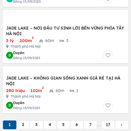
Đăng 15/09/2025
JADE LAKE – NƠI ĐẦU TƯ SINH LỜI BỀN VỮNG PHÍA TÂY
HÀ NỘI
2
3 tỷ
·
200m
·
60m
·
3
Thành phố Hà Nội
Duyên
D
Đăng 13/09/2025
JADE LAKE – KHÔNG GIAN SỐNG XANH GIÁ RẺ TẠI HÀ
NỘI
2
280 triệu
·
102m
·
60m
·
1
Thành phố Hà Nội
Duyên
D
Đăng 13/09/2025
1
2
3
4
5
6
7
17
...