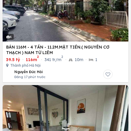
4
BÁN 116M - 4 TẦN - 11.2M.MẶT TIỀN.( NGUYỄN CƠ
THẠCH ) NAM TỪ LIÊM
2
2
39.5 tỷ
·
116m
·
341 tr/m
·
10m
·
1
Thành phố Hà Nội
Nguyễn Đức Hải
Đăng 17 phút trước