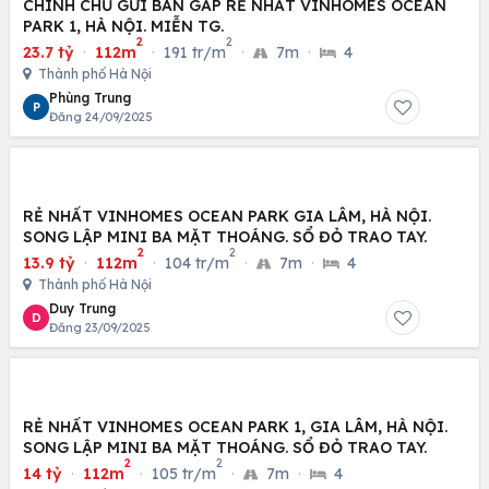
CHÍNH CHỦ GỬI BÁN GẤP RẺ NHẤT VINHOMES OCEAN
PARK 1, HÀ NỘI. MIỄN TG.
2
2
23.7 tỷ
·
112m
·
191 tr/m
·
7m
·
4
Thành phố Hà Nội
Phùng Trung
P
Đăng 24/09/2025
RẺ NHẤT VINHOMES OCEAN PARK GIA LÂM, HÀ NỘI.
SONG LẬP MINI BA MẶT THOÁNG. SỔ ĐỎ TRAO TAY.
2
2
13.9 tỷ
·
112m
·
104 tr/m
·
7m
·
4
Thành phố Hà Nội
Duy Trung
D
Đăng 23/09/2025
RẺ NHẤT VINHOMES OCEAN PARK 1, GIA LÂM, HÀ NỘI.
SONG LẬP MINI BA MẶT THOÁNG. SỔ ĐỎ TRAO TAY.
2
2
14 tỷ
·
112m
·
105 tr/m
·
7m
·
4