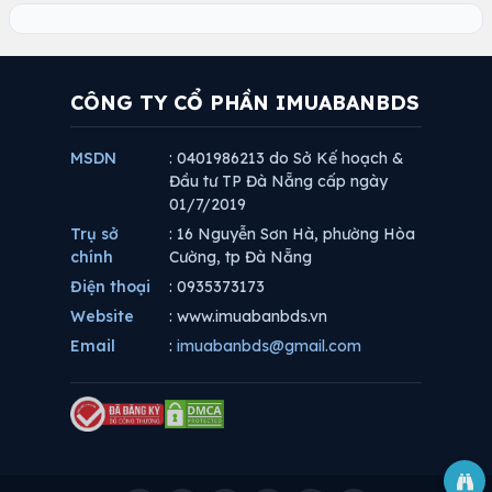
CÔNG TY CỔ PHẦN IMUABANBDS
MSDN
: 0401986213 do Sở Kế hoạch &
Đầu tư TP Đà Nẵng cấp ngày
01/7/2019
Trụ sở
: 16 Nguyễn Sơn Hà, phường Hòa
chính
Cường, tp Đà Nẵng
Điện thoại
: 0935373173
Website
: www.imuabanbds.vn
Email
:
imuabanbds@gmail.com