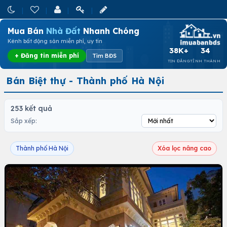
Mua Bán
Nhà Đất
Nhanh Chóng
Kênh bất động sản miễn phí, uy tín
38K+
34
+ Đăng tin miễn phí
Tìm BĐS
TIN ĐĂNG
TỈNH THÀNH
Bán Biệt thự - Thành phố Hà Nội
253 kết quả
Sắp xếp:
Thành phố Hà Nội
Xóa lọc nâng cao