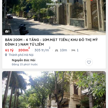
5
BÁN 200M - 4 TẦNG - 10M.MẶT TIỀN.( KHU ĐÔ THỊ MỸ
ĐÌNH 2 ) NAM TỪ LIÊM
2
2
61 tỷ
·
200m
·
305 tr/m
·
10m
·
1
Thành phố Hà Nội
Nguyễn Đức Hải
Đăng 15 phút trước