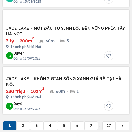
Đăng 15/09/2025
JADE LAKE – NƠI ĐẦU TƯ SINH LỜI BỀN VỮNG PHÍA TÂY
HÀ NỘI
2
3 tỷ
·
200m
·
60m
·
3
Thành phố Hà Nội
Duyên
D
Đăng 13/09/2025
JADE LAKE – KHÔNG GIAN SỐNG XANH GIÁ RẺ TẠI HÀ
NỘI
2
280 triệu
·
102m
·
60m
·
1
Thành phố Hà Nội
Duyên
D
Đăng 13/09/2025
1
2
3
4
5
6
7
17
...