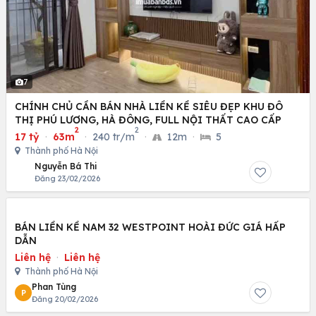
7
CHÍNH CHỦ CẦN BÁN NHÀ LIỀN KỀ SIÊU ĐẸP KHU ĐÔ
THỊ PHÚ LƯƠNG, HÀ ĐÔNG, FULL NỘI THẤT CAO CẤP
2
2
17 tỷ
·
63m
·
240 tr/m
·
12m
·
5
Thành phố Hà Nội
Nguyễn Bá Thi
Đăng 23/02/2026
BÁN LIỀN KỀ NAM 32 WESTPOINT HOÀI ĐỨC GIÁ HẤP
DẪN
Liên hệ
·
Liên hệ
Thành phố Hà Nội
Phan Tùng
P
Đăng 20/02/2026