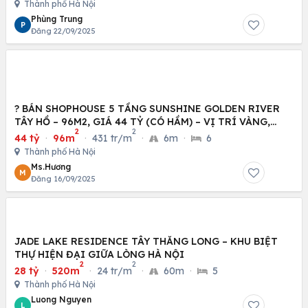
Thành phố Hà Nội
Phùng Trung
P
Đăng 22/09/2025
? BÁN SHOPHOUSE 5 TẦNG SUNSHINE GOLDEN RIVER
TÂY HỒ – 96M2, GIÁ 44 TỶ (CÓ HẦM) – VỊ TRÍ VÀNG,
2
2
KINH
44 tỷ
·
96m
·
431 tr/m
·
6m
·
6
Thành phố Hà Nội
Ms.Hương
M
Đăng 16/09/2025
JADE LAKE RESIDENCE TÂY THĂNG LONG – KHU BIỆT
THỰ HIỆN ĐẠI GIỮA LÒNG HÀ NỘI
2
2
28 tỷ
·
520m
·
24 tr/m
·
60m
·
5
Thành phố Hà Nội
Luong Nguyen
L