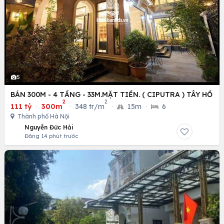
5
BÁN 300M - 4 TẦNG - 33M.MẶT TIỀN. ( CIPUTRA ) TÂY HỒ
2
2
111 tỷ
·
300m
·
348 tr/m
·
15m
·
6
Thành phố Hà Nội
Nguyễn Đức Hải
Đăng 14 phút trước