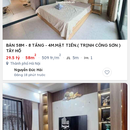
BÁN 58M - 8 TẦNG - 4M.MẶT TIỀN.( TRỊNH CÔNG SƠN )
TÂY HỒ
2
2
29.5 tỷ
·
58m
·
509 tr/m
·
5m
·
1
Thành phố Hà Nội
Nguyễn Đức Hải
Đăng 18 phút trước