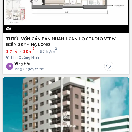
6
THIẾU VỐN CẦN BÁN NHANH CĂN HỘ STUDIO VIEW
BIỂN SKYM HẠ LONG
2
2
1.7 tỷ
·
30m
·
57 tr/m
Tỉnh Quảng Ninh
Đặng Hải
Đ
Đăng 2 ngày trước