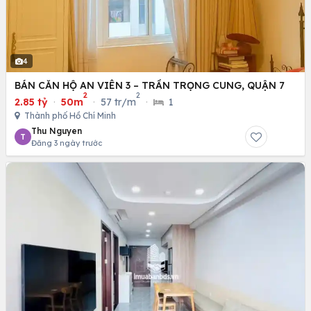
4
BÁN CĂN HỘ AN VIÊN 3 – TRẦN TRỌNG CUNG, QUẬN 7
2
2
2.85 tỷ
·
50m
·
57 tr/m
·
1
Thành phố Hồ Chí Minh
Thu Nguyen
T
Đăng 3 ngày trước