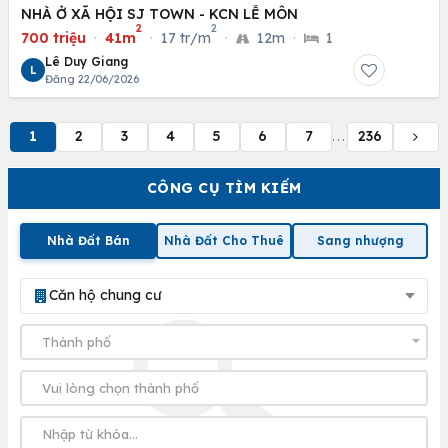
NHÀ Ở XÃ HỘI SJ TOWN - KCN LỄ MÔN
2
2
700 triệu
·
41m
·
17 tr/m
·
12m
·
1
Lê Duy Giang
L
Đăng 22/06/2026
1
2
3
4
5
6
7
236
...
CÔNG CỤ TÌM KIẾM
Nhà Đất Bán
Nhà Đất Cho Thuê
Sang nhượng
Căn hộ chung cư