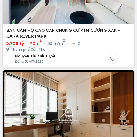
BÁN CĂN HỘ CAO CẤP CHUNG CƯ KIM CƯƠNG XANH
CARA RIVER PARK
2
2
3.708 tỷ
·
70m
·
53 tr/m
·
2
Thành phố Cần Thơ
Nguyễn Thị Ánh Tuyết
Đăng 31/07/2026