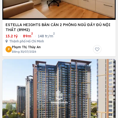
ESTELLA HEIGHTS BÁN CĂN 2 PHÒNG NGỦ ĐẦY ĐỦ NỘI
THẤT (89M2)
2
2
13.2 tỷ
·
89m
·
148 tr/m
Thành phố Hồ Chí Minh
Phạm Thị Thúy An
P
Đăng 30/07/2026