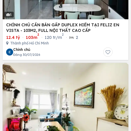
5
CHÍNH CHỦ CẦN BÁN GẤP DUPLEX HIẾM TẠI FELIZ EN
VISTA - 103M2, FULL NỘI THẤT CAO CẤP
2
2
12.4 tỷ
·
103m
·
120 tr/m
·
2
Thành phố Hồ Chí Minh
Chính chủ
C
Đăng 30/07/2026