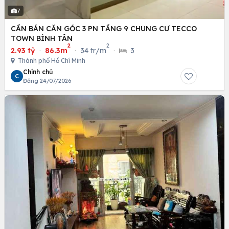
7
CẦN BÁN CĂN GÓC 3 PN TẦNG 9 CHUNG CƯ TECCO
TOWN BÌNH TÂN
2
2
2.93 tỷ
·
86.3m
·
34 tr/m
·
3
Thành phố Hồ Chí Minh
Chính chủ
C
Đăng 24/07/2026