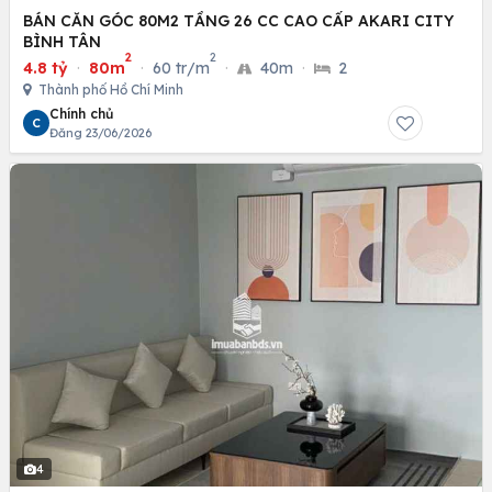
BÁN CĂN GÓC 80M2 TẦNG 26 CC CAO CẤP AKARI CITY
BÌNH TÂN
2
2
4.8 tỷ
·
80m
·
60 tr/m
·
40m
·
2
Thành phố Hồ Chí Minh
Chính chủ
C
Đăng 23/06/2026
4