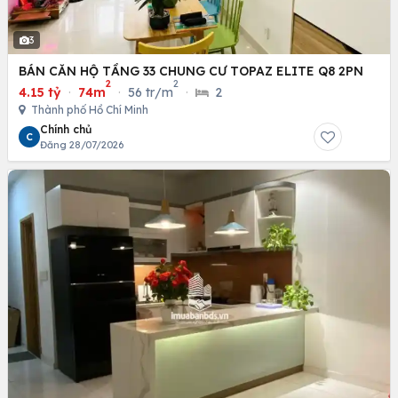
3
BÁN CĂN HỘ TẦNG 33 CHUNG CƯ TOPAZ ELITE Q8 2PN
2
2
4.15 tỷ
·
74m
·
56 tr/m
·
2
Thành phố Hồ Chí Minh
Chính chủ
C
Đăng 28/07/2026