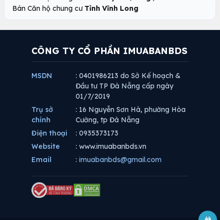
Bán Căn hộ chung cư
Tỉnh Vĩnh Long
CÔNG TY CỔ PHẦN IMUABANBDS
MSDN
: 0401986213 do Sở Kế hoạch &
Đầu tư TP Đà Nẵng cấp ngày
01/7/2019
Trụ sở
: 16 Nguyễn Sơn Hà, phường Hòa
chính
Cường, tp Đà Nẵng
Điện thoại
: 0935373173
Website
: www.imuabanbds.vn
Email
:
imuabanbds@gmail.com