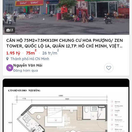
13
CĂN HỘ 75M2=7.5MX10M CHUNG CƯ HOA PHƯỢNG/ ZEN
TOWER, QUỐC LỘ 1A, QUÂN 12,TP. HỒ CHÍ MINH, VIỆT
2
2
NAM
1.95 tỷ
·
75m
·
26 tr/m
Thành phố Hồ Chí Minh
Nguyễn Văn Hải
N
Đăng hôm qua