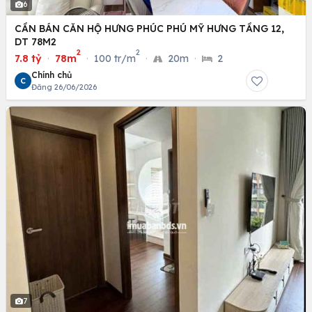
6
CẦN BÁN CĂN HỘ HƯNG PHÚC PHÚ MỸ HƯNG TẦNG 12,
DT 78M2
2
2
7.8 tỷ
·
78m
·
100 tr/m
·
20m
·
2
Chính chủ
C
Đăng 26/06/2026
7