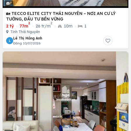
7
🏡 TECCO ELITE CITY THÁI NGUYÊN – NƠI AN CƯ LÝ
TƯỞNG, ĐẦU TƯ BỀN VỮNG
2
2
2 tỷ
·
77m
·
26 tr/m
·
10m
·
1
Tỉnh Thái Nguyên
Lê Thị Hồng Anh
L
Đăng 10/07/2026