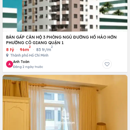
BÁN GẤP CĂN HỘ 3 PHÒNG NGỦ ĐƯỜNG HỒ HẢO HỚN
PHƯỜNG CÔ GIANG QUẬN 1
2
2
8 tỷ
·
96m
·
83 tr/m
Thành phố Hồ Chí Minh
Anh Toàn
A
Đăng 2 ngày trước