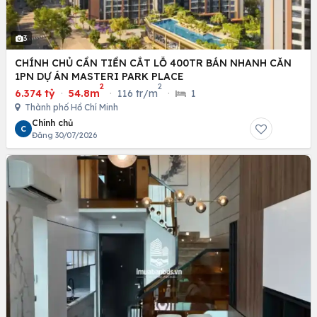
3
CHÍNH CHỦ CẦN TIỀN CẮT LỖ 400TR BÁN NHANH CĂN
1PN DỰ ÁN MASTERI PARK PLACE
2
2
6.374 tỷ
·
54.8m
·
116 tr/m
·
1
Thành phố Hồ Chí Minh
Chính chủ
C
Đăng 30/07/2026