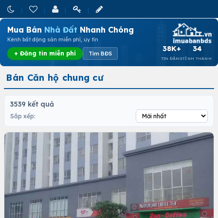
Mua Bán
Nhà Đất
Nhanh Chóng
Kênh bất động sản miễn phí, uy tín
38K+
34
+ Đăng tin miễn phí
Tìm BĐS
TIN ĐĂNG
TỈNH THÀNH
Bán Căn hộ chung cư
3539 kết quả
Sắp xếp: