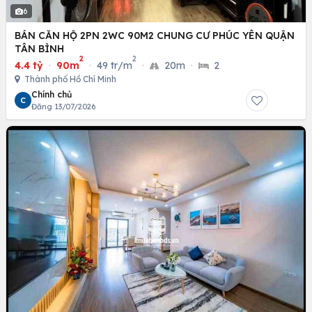
6
BÁN CĂN HỘ 2PN 2WC 90M2 CHUNG CƯ PHÚC YÊN QUẬN
TÂN BÌNH
2
2
4.4 tỷ
·
90m
·
49 tr/m
·
20m
·
2
Thành phố Hồ Chí Minh
Chính chủ
C
Đăng 13/07/2026