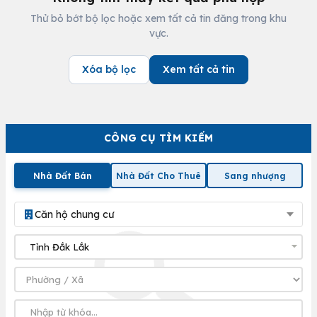
Thử bỏ bớt bộ lọc hoặc xem tất cả tin đăng trong khu
vực.
Xóa bộ lọc
Xem tất cả tin
CÔNG CỤ TÌM KIẾM
Nhà Đất Bán
Nhà Đất Cho Thuê
Sang nhượng
Căn hộ chung cư