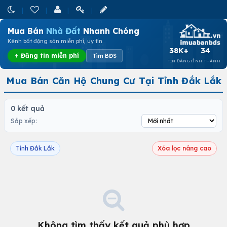
Mua Bán
Nhà Đất
Nhanh Chóng
Kênh bất động sản miễn phí, uy tín
38K+
34
+ Đăng tin miễn phí
Tìm BĐS
TIN ĐĂNG
TỈNH THÀNH
Mua Bán Căn Hộ Chung Cư Tại Tỉnh Đắk Lắk
0 kết quả
Sắp xếp:
Tỉnh Đắk Lắk
Xóa lọc nâng cao
Không tìm thấy kết quả phù hợp