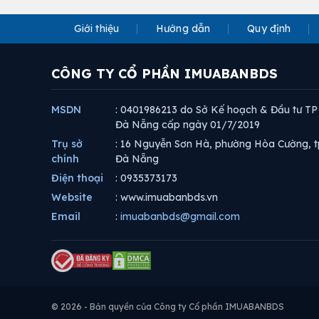
Giới thiệu
Hướng dẫn
Quy định
CÔNG TY CỔ PHẦN IMUABANBDS
MSDN
: 0401986213 do Sở Kế hoạch & Đầu tư TP
Đà Nẵng cấp ngày 01/7/2019
Trụ sở
: 16 Nguyễn Sơn Hà, phường Hòa Cường, t
chính
Đà Nẵng
Điện thoại
: 0935373173
Website
: www.imuabanbds.vn
Email
:
imuabanbds@gmail.com
© 2026 - Bản quyền của Công ty Cổ phần IMUABANBDS