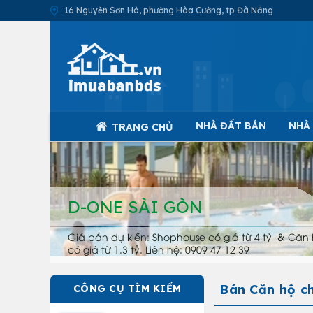
16 Nguyễn Sơn Hà, phường Hòa Cường, tp Đà Nẵng
NHÀ ĐẤT BÁN
NHÀ
TRANG CHỦ
D-ONE SÀI GÒN
Giá bán dự kiến: Shophouse có giá từ 4 tỷ & Căn 
có giá từ 1.3 tỷ. Liên hệ: 0909 47 12 39
Bán Căn hộ c
CÔNG CỤ TÌM KIẾM