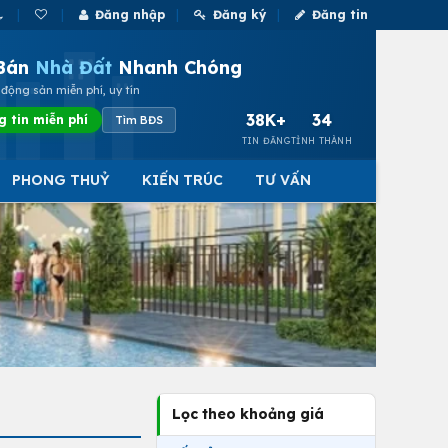
Đăng nhập
Đăng ký
Đăng tin
Bán
Nhà Đất
Nhanh Chóng
động sản miễn phí, uy tín
38K+
34
g tin miễn phí
Tìm BĐS
TIN ĐĂNG
TỈNH THÀNH
PHONG THUỶ
KIẾN TRÚC
TƯ VẤN
Lọc theo khoảng giá