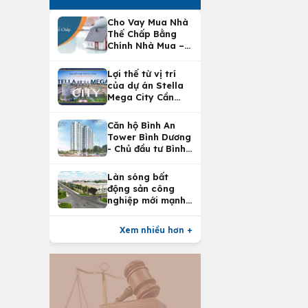
Cho Vay Mua Nhà
Thế Chấp Bằng
Chính Nhà Mua –
Lợi Ích Vay Mua
Nhà Tại
Lợi thế từ vị trí
Vietcombank
của dự án Stella
Mega City Cần
Thơ
Căn hộ Bình An
Tower Bình Dương
- Chủ đầu tư Bình
An Land
Làn sóng bất
động sản công
nghiệp mới mạnh
nhất 25 năm
Xem nhiều hơn +