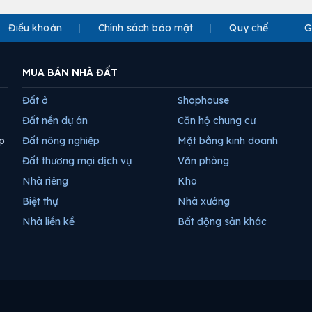
Điều khoản
Chính sách bảo mật
Quy chế
G
MUA BÁN NHÀ ĐẤT
Đất ở
Shophouse
Đất nền dự án
Căn hộ chung cư
p
Đất nông nghiệp
Mặt bằng kinh doanh
Đất thương mại dịch vụ
Văn phòng
Nhà riêng
Kho
Biệt thự
Nhà xưởng
Nhà liền kề
Bất động sản khác