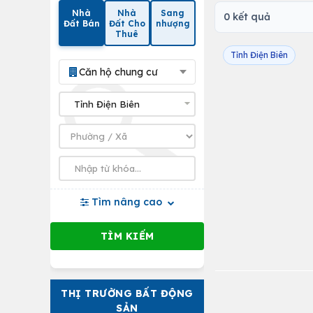
Nhà
Nhà
Sang
0 kết quả
Đất Bán
Đất Cho
nhượng
Thuê
Tỉnh Điện Biên
Căn hộ chung cư
Tìm nâng cao
THỊ TRƯỜNG BẤT ĐỘNG
SẢN