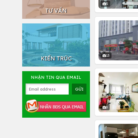
5
TƯ VẤN
13
KIẾN TRÚC
NHẬN TIN QUA EMAIL
3