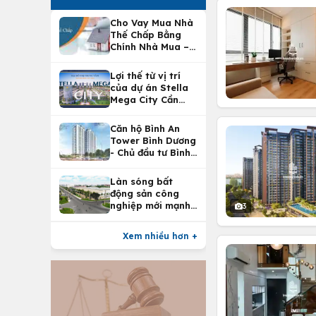
Cho Vay Mua Nhà
Thế Chấp Bằng
Chính Nhà Mua –
Lợi Ích Vay Mua
Nhà Tại
Lợi thế từ vị trí
Vietcombank
của dự án Stella
Mega City Cần
Thơ
Căn hộ Bình An
Tower Bình Dương
- Chủ đầu tư Bình
An Land
Làn sóng bất
động sản công
nghiệp mới mạnh
3
nhất 25 năm
Xem nhiều hơn +