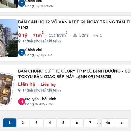
Chính chủ
C
Đăng 19/04/2026
BÁN CĂN HỘ 12 VÕ VĂN KIỆT Q1 NGAY TRUNG TÂM T
71M2
2
2
8 tỷ
·
71m
·
113 tr/m
·
50m
·
1
Thành phố Hồ Chí Minh
Chính chủ
C
Đăng 17/03/2026
BÁN CHUNG CƯ THE GLORY TP MỚI BÌNH DƯƠNG - C
TOKYU BÀN GIAO BẾP MÁY LẠNH 0919433733
Liên hệ
·
Liên hệ
Thành phố Hồ Chí Minh
Nguyễn Thái Bình
N
Đăng 02/02/2026
1
2
3
4
5
6
7
...
46