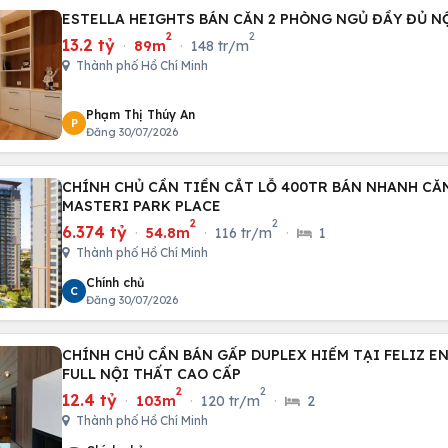
ESTELLA HEIGHTS BÁN CĂN 2 PHÒNG NGỦ ĐẦY ĐỦ NỘ
2
2
13.2 tỷ
·
89m
·
148 tr/m
Thành phố Hồ Chí Minh
Phạm Thị Thúy An
P
Đăng 30/07/2026
CHÍNH CHỦ CẦN TIỀN CẮT LỖ 400TR BÁN NHANH CĂN
MASTERI PARK PLACE
2
2
6.374 tỷ
·
54.8m
·
116 tr/m
·
1
Thành phố Hồ Chí Minh
Chính chủ
C
Đăng 30/07/2026
CHÍNH CHỦ CẦN BÁN GẤP DUPLEX HIẾM TẠI FELIZ EN 
FULL NỘI THẤT CAO CẤP
2
2
12.4 tỷ
·
103m
·
120 tr/m
·
2
Thành phố Hồ Chí Minh