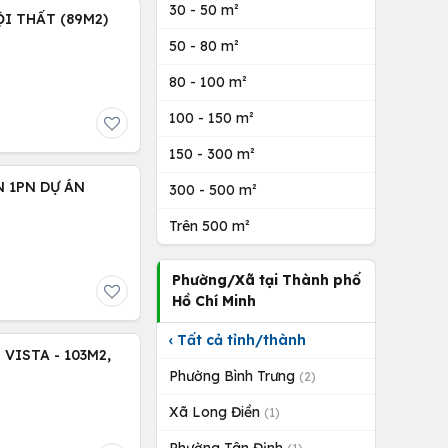
30 - 50 m²
I THẤT (89M2)
50 - 80 m²
80 - 100 m²
100 - 150 m²
150 - 300 m²
 1PN DỰ ÁN
300 - 500 m²
Trên 500 m²
Phường/Xã tại Thành phố
Hồ Chí Minh
‹ Tất cả tỉnh/thành
VISTA - 103M2,
Phường Bình Trưng
(2)
Xã Long Điền
(1)