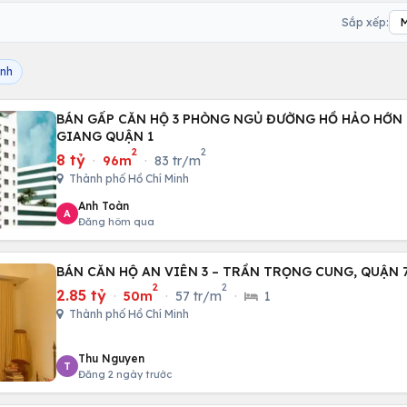
Sắp xếp:
inh
BÁN GẤP CĂN HỘ 3 PHÒNG NGỦ ĐƯỜNG HỒ HẢO HỚN
GIANG QUẬN 1
2
2
8 tỷ
·
96m
·
83 tr/m
Thành phố Hồ Chí Minh
Anh Toàn
A
Đăng hôm qua
BÁN CĂN HỘ AN VIÊN 3 – TRẦN TRỌNG CUNG, QUẬN 
2
2
2.85 tỷ
·
50m
·
57 tr/m
·
1
Thành phố Hồ Chí Minh
Thu Nguyen
T
Đăng 2 ngày trước