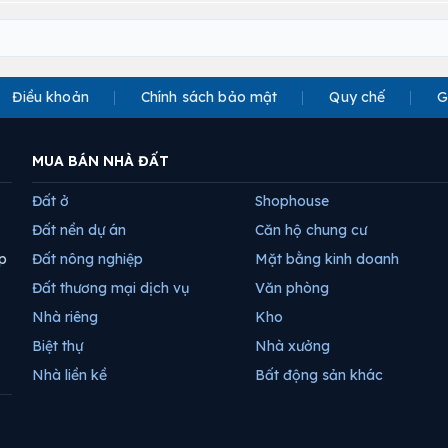
Điều khoản
Chính sách bảo mật
Quy chế
G
MUA BÁN NHÀ ĐẤT
Đất ở
Shophouse
Đất nền dự án
Căn hộ chung cư
p
Đất nông nghiệp
Mặt bằng kinh doanh
Đất thương mại dịch vụ
Văn phòng
Nhà riêng
Kho
Biệt thự
Nhà xưởng
Nhà liền kề
Bất động sản khác