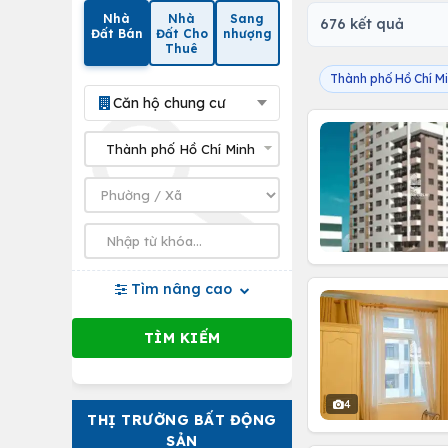
Nhà
Nhà
Sang
676 kết quả
Đất Bán
Đất Cho
nhượng
Thuê
Thành phố Hồ Chí M
Căn hộ chung cư
Tìm nâng cao
4
THỊ TRƯỜNG BẤT ĐỘNG
SẢN