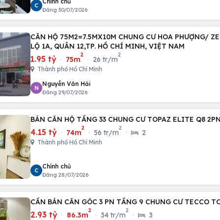
Chính chủ
C
Đăng 30/07/2026
CĂN HỘ 75M2=7.5MX10M CHUNG CƯ HOA PHƯỢNG/ Z
LỘ 1A, QUÂN 12,TP. HỒ CHÍ MINH, VIỆT NAM
2
2
1.95 tỷ
·
75m
·
26 tr/m
Thành phố Hồ Chí Minh
Nguyễn Văn Hải
N
Đăng 29/07/2026
BÁN CĂN HỘ TẦNG 33 CHUNG CƯ TOPAZ ELITE Q8 2P
2
2
4.15 tỷ
·
74m
·
56 tr/m
·
2
Thành phố Hồ Chí Minh
Chính chủ
C
Đăng 28/07/2026
CẦN BÁN CĂN GÓC 3 PN TẦNG 9 CHUNG CƯ TECCO T
2
2
2.93 tỷ
·
86.3m
·
34 tr/m
·
3