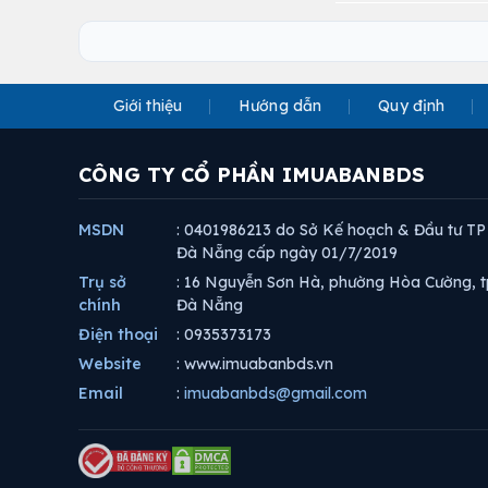
Giới thiệu
Hướng dẫn
Quy định
CÔNG TY CỔ PHẦN IMUABANBDS
MSDN
: 0401986213 do Sở Kế hoạch & Đầu tư TP
Đà Nẵng cấp ngày 01/7/2019
Trụ sở
: 16 Nguyễn Sơn Hà, phường Hòa Cường, t
chính
Đà Nẵng
Điện thoại
: 0935373173
Website
: www.imuabanbds.vn
Email
:
imuabanbds@gmail.com