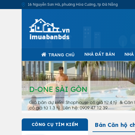
16 Nguyễn Sơn Hà, phường Hòa Cường, tp Đà Nẵng
NHÀ ĐẤT BÁN
NHÀ
TRANG CHỦ
D-ONE SÀI GÒN
Giá bán dự kiến: Shophouse có giá từ 4 tỷ & Căn 
có giá từ 1.3 tỷ. Liên hệ: 0909 47 12 39
Bán Căn hộ c
CÔNG CỤ TÌM KIẾM