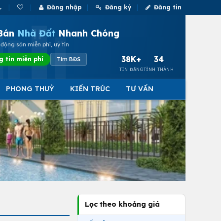
Đăng nhập
Đăng ký
Đăng tin
Bán
Nhà Đất
Nhanh Chóng
động sản miễn phí, uy tín
38K+
34
g tin miễn phí
Tìm BĐS
TIN ĐĂNG
TỈNH THÀNH
PHONG THUỶ
KIẾN TRÚC
TƯ VẤN
Lọc theo khoảng giá