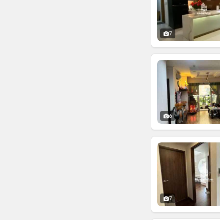
7
6
7