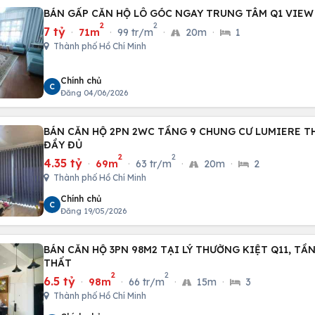
BÁN GẤP CĂN HỘ LÔ GÓC NGAY TRUNG TÂM Q1 VIEW
2
2
7 tỷ
·
71m
·
99 tr/m
·
20m
·
1
Thành phố Hồ Chí Minh
Chính chủ
C
Đăng 04/06/2026
BÁN CĂN HỘ 2PN 2WC TẦNG 9 CHUNG CƯ LUMIERE T
ĐẦY ĐỦ
2
2
4.35 tỷ
·
69m
·
63 tr/m
·
20m
·
2
Thành phố Hồ Chí Minh
Chính chủ
C
Đăng 19/05/2026
BÁN CĂN HỘ 3PN 98M2 TẠI LÝ THƯỜNG KIỆT Q11, TẦN
THẤT
2
2
6.5 tỷ
·
98m
·
66 tr/m
·
15m
·
3
Thành phố Hồ Chí Minh