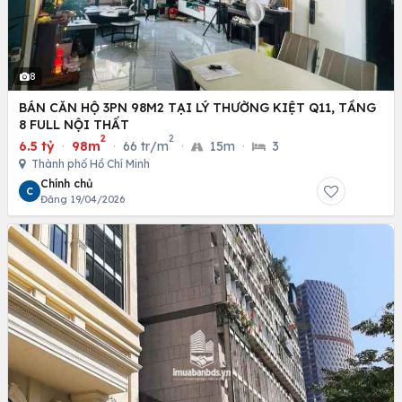
8
BÁN CĂN HỘ 3PN 98M2 TẠI LÝ THƯỜNG KIỆT Q11, TẦNG
8 FULL NỘI THẤT
2
2
6.5 tỷ
·
98m
·
66 tr/m
·
15m
·
3
Thành phố Hồ Chí Minh
Chính chủ
C
Đăng 19/04/2026