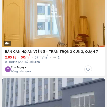
4
BÁN CĂN HỘ AN VIÊN 3 – TRẦN TRỌNG CUNG, QUẬN 7
2
2
2.85 tỷ
·
50m
·
57 tr/m
·
1
Thành phố Hồ Chí Minh
Thu Nguyen
T
Đăng hôm qua