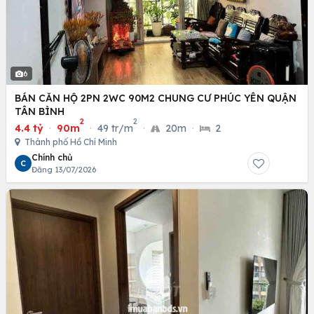
6
BÁN CĂN HỘ 2PN 2WC 90M2 CHUNG CƯ PHÚC YÊN QUẬN
TÂN BÌNH
2
2
4.4 tỷ
·
90m
·
49 tr/m
·
20m
·
2
Thành phố Hồ Chí Minh
Chính chủ
C
Đăng 13/07/2026