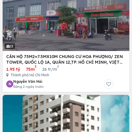
13
CĂN HỘ 75M2=7.5MX10M CHUNG CƯ HOA PHƯỢNG/ ZEN
TOWER, QUỐC LỘ 1A, QUÂN 12,TP. HỒ CHÍ MINH, VIỆT
2
2
NAM
1.95 tỷ
·
75m
·
26 tr/m
Thành phố Hồ Chí Minh
Nguyễn Văn Hải
N
Đăng 2 ngày trước