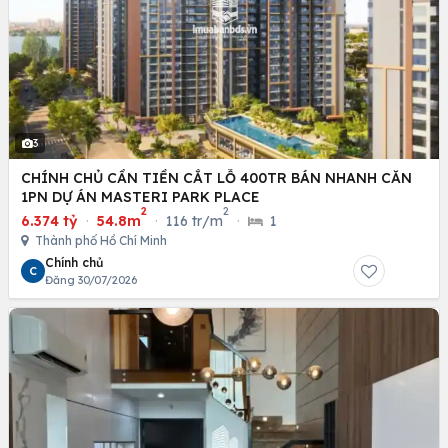
3
CHÍNH CHỦ CẦN TIỀN CẮT LỖ 400TR BÁN NHANH CĂN
1PN DỰ ÁN MASTERI PARK PLACE
2
2
6.374 tỷ
·
54.8m
·
116 tr/m
·
1
Thành phố Hồ Chí Minh
Chính chủ
C
Đăng 30/07/2026