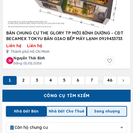
BÁN CHUNG CƯ THE GLORY TP MỚI BÌNH DƯƠNG - CĐT
BECAMEX TOKYU BÀN GIAO BẾP MÁY LẠNH 0919433733
Liên hệ
·
Liên hệ
Thành phố Hồ Chí Minh
Nguyễn Thái Bình
N
Đăng 02/02/2026
1
2
3
4
5
6
7
46
...
CÔNG CỤ TÌM KIẾM
Nhà Đất Bán
Nhà Đất Cho Thuê
Sang nhượng
Căn hộ chung cư