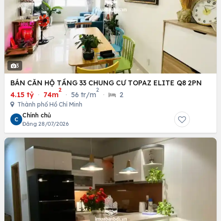
3
BÁN CĂN HỘ TẦNG 33 CHUNG CƯ TOPAZ ELITE Q8 2PN
2
2
4.15 tỷ
·
74m
·
56 tr/m
·
2
Thành phố Hồ Chí Minh
Chính chủ
C
Đăng 28/07/2026