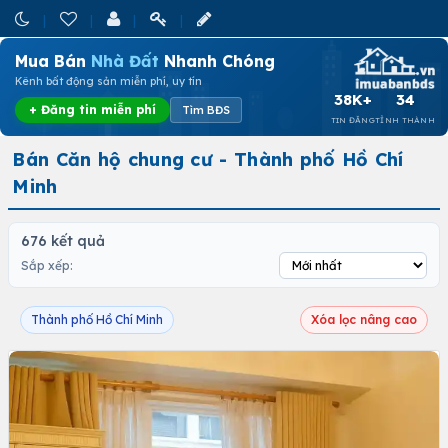
Mua Bán
Nhà Đất
Nhanh Chóng
Kênh bất động sản miễn phí, uy tín
38K+
34
+ Đăng tin miễn phí
Tìm BĐS
TIN ĐĂNG
TỈNH THÀNH
Bán Căn hộ chung cư - Thành phố Hồ Chí
Minh
676 kết quả
Sắp xếp:
Thành phố Hồ Chí Minh
Xóa lọc nâng cao