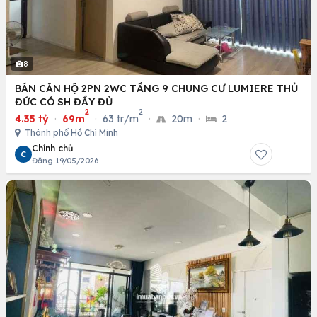
8
BÁN CĂN HỘ 2PN 2WC TẦNG 9 CHUNG CƯ LUMIERE THỦ
ĐỨC CÓ SH ĐẦY ĐỦ
2
2
4.35 tỷ
·
69m
·
63 tr/m
·
20m
·
2
Thành phố Hồ Chí Minh
Chính chủ
C
Đăng 19/05/2026