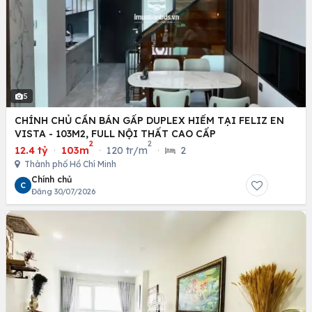
5
CHÍNH CHỦ CẦN BÁN GẤP DUPLEX HIẾM TẠI FELIZ EN
VISTA - 103M2, FULL NỘI THẤT CAO CẤP
2
2
12.4 tỷ
·
103m
·
120 tr/m
·
2
Thành phố Hồ Chí Minh
Chính chủ
C
Đăng 30/07/2026