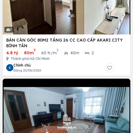
7
BÁN CĂN GÓC 80M2 TẦNG 26 CC CAO CẤP AKARI CITY
BÌNH TÂN
2
2
4.8 tỷ
·
80m
·
60 tr/m
·
40m
·
2
Thành phố Hồ Chí Minh
Chính chủ
C
Đăng 23/06/2026