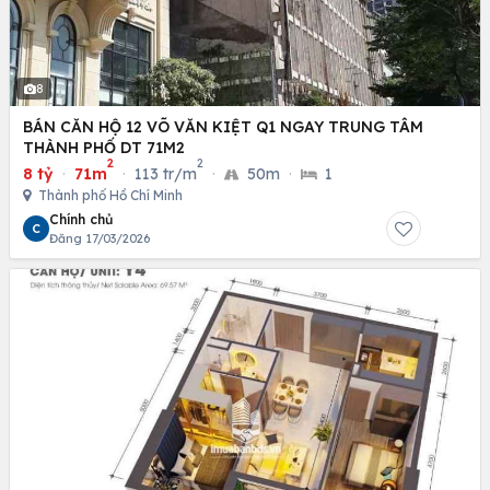
8
BÁN CĂN HỘ 12 VÕ VĂN KIỆT Q1 NGAY TRUNG TÂM
THÀNH PHỐ DT 71M2
2
2
8 tỷ
·
71m
·
113 tr/m
·
50m
·
1
Thành phố Hồ Chí Minh
Chính chủ
C
Đăng 17/03/2026