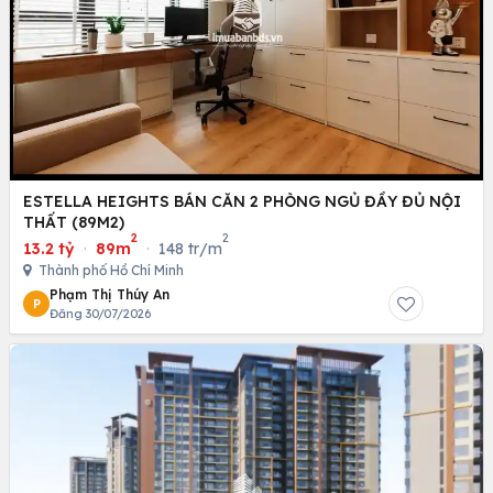
ESTELLA HEIGHTS BÁN CĂN 2 PHÒNG NGỦ ĐẦY ĐỦ NỘI
THẤT (89M2)
2
2
13.2 tỷ
·
89m
·
148 tr/m
Thành phố Hồ Chí Minh
Phạm Thị Thúy An
P
Đăng 30/07/2026