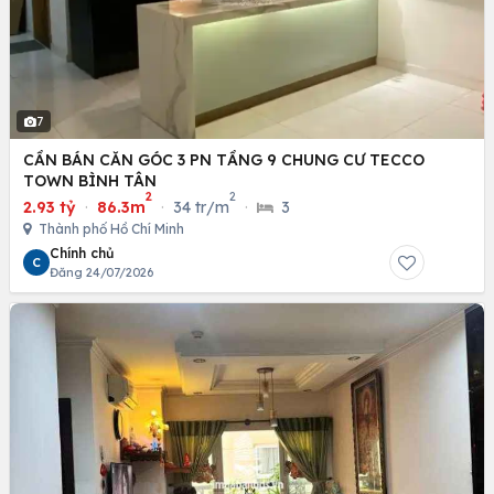
7
CẦN BÁN CĂN GÓC 3 PN TẦNG 9 CHUNG CƯ TECCO
TOWN BÌNH TÂN
2
2
2.93 tỷ
·
86.3m
·
34 tr/m
·
3
Thành phố Hồ Chí Minh
Chính chủ
C
Đăng 24/07/2026