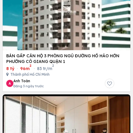
BÁN GẤP CĂN HỘ 3 PHÒNG NGỦ ĐƯỜNG HỒ HẢO HỚN
PHƯỜNG CÔ GIANG QUẬN 1
2
2
8 tỷ
·
96m
·
83 tr/m
Thành phố Hồ Chí Minh
Anh Toàn
A
Đăng 3 ngày trước