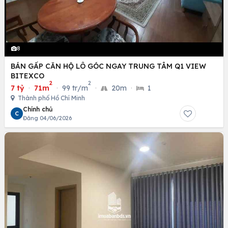
8
BÁN GẤP CĂN HỘ LÔ GÓC NGAY TRUNG TÂM Q1 VIEW
BITEXCO
2
2
7 tỷ
·
71m
·
99 tr/m
·
20m
·
1
Thành phố Hồ Chí Minh
Chính chủ
C
Đăng 04/06/2026