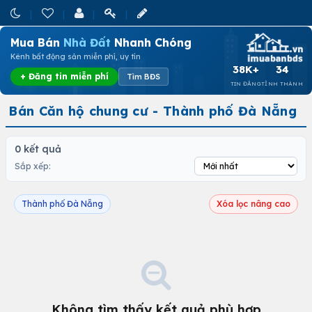
Mua Bán
Nhà Đất
Nhanh Chóng
Kênh bất động sản miễn phí, uy tín
38K+
34
+ Đăng tin miễn phí
Tìm BĐS
TIN ĐĂNG
TỈNH THÀNH
Bán Căn hộ chung cư - Thành phố Đà Nẵng
0 kết quả
Sắp xếp:
Thành phố Đà Nẵng
Xóa lọc nâng cao
Không tìm thấy kết quả phù hợp