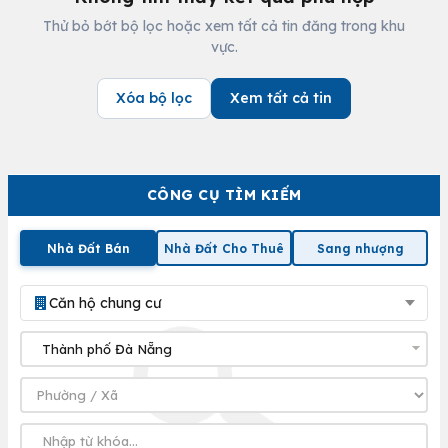
Thử bỏ bớt bộ lọc hoặc xem tất cả tin đăng trong khu
vực.
Xóa bộ lọc
Xem tất cả tin
CÔNG CỤ TÌM KIẾM
Nhà Đất Bán
Nhà Đất Cho Thuê
Sang nhượng
Căn hộ chung cư