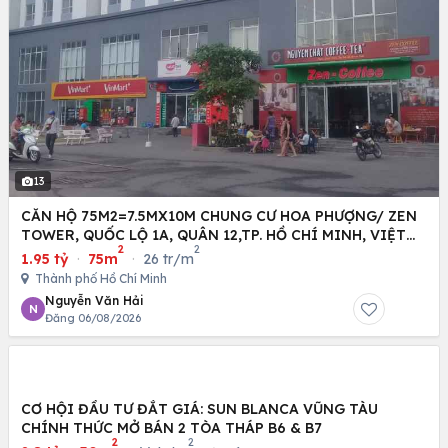
13
CĂN HỘ 75M2=7.5MX10M CHUNG CƯ HOA PHƯỢNG/ ZEN
TOWER, QUỐC LỘ 1A, QUÂN 12,TP. HỒ CHÍ MINH, VIỆT
2
2
NAM
1.95 tỷ
·
75m
·
26 tr/m
Thành phố Hồ Chí Minh
Nguyễn Văn Hải
N
Đăng 06/08/2026
CƠ HỘI ĐẦU TƯ ĐẮT GIÁ: SUN BLANCA VŨNG TÀU
CHÍNH THỨC MỞ BÁN 2 TÒA THÁP B6 & B7
2
2