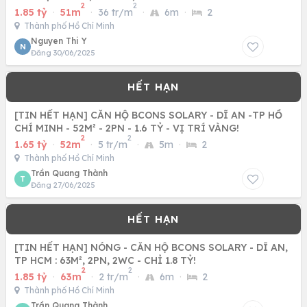
2
2
850 – LH: 0347
1.85 tỷ
·
51m
·
36 tr/m
·
6m
·
2
Thành phố Hồ Chí Minh
Nguyen Thi Y
N
Đăng 30/06/2025
[TIN HẾT HẠN] CĂN HỘ BCONS SOLARY - DĨ AN -TP HỒ
CHÍ MINH - 52M² - 2PN - 1.6 TỶ - VỊ TRÍ VÀNG!
2
2
1.65 tỷ
·
52m
·
5 tr/m
·
5m
·
2
Thành phố Hồ Chí Minh
Trần Quang Thành
T
Đăng 27/06/2025
[TIN HẾT HẠN] NÓNG - CĂN HỘ BCONS SOLARY - DĨ AN,
TP HCM : 63M², 2PN, 2WC - CHỈ 1.8 TỶ!
2
2
1.85 tỷ
·
63m
·
2 tr/m
·
6m
·
2
Thành phố Hồ Chí Minh
Trần Quang Thành