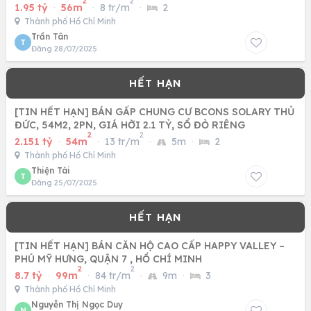
2
2
1.95 tỷ
·
56m
·
8 tr/m
·
2
Thành phố Hồ Chí Minh
Trần Tân
T
Đăng 28/07/2025
[TIN HẾT HẠN] BÁN GẤP CHUNG CƯ BCONS SOLARY THỦ
ĐỨC, 54M2, 2PN, GIÁ HỜI 2.1 TỶ, SỔ ĐỎ RIÊNG
2
2
2.151 tỷ
·
54m
·
13 tr/m
·
5m
·
2
Thành phố Hồ Chí Minh
Thiện Tài
T
Đăng 25/07/2025
[TIN HẾT HẠN] BÁN CĂN HỘ CAO CẤP HAPPY VALLEY –
PHÚ MỸ HƯNG, QUẬN 7 , HỒ CHÍ MINH
2
2
8.7 tỷ
·
99m
·
84 tr/m
·
9m
·
3
Thành phố Hồ Chí Minh
Nguyễn Thị Ngọc Duy
N