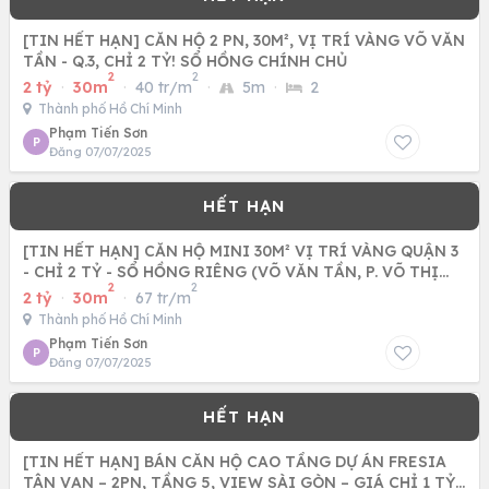
[TIN HẾT HẠN] CĂN HỘ 2 PN, 30M², VỊ TRÍ VÀNG VÕ VĂN
TẦN - Q.3, CHỈ 2 TỶ! SỔ HỒNG CHÍNH CHỦ
2
2
2 tỷ
·
30m
·
40 tr/m
·
5m
·
2
Thành phố Hồ Chí Minh
Phạm Tiến Sơn
P
Đăng 07/07/2025
[TIN HẾT HẠN] CĂN HỘ MINI 30M² VỊ TRÍ VÀNG QUẬN 3
- CHỈ 2 TỶ - SỔ HỒNG RIÊNG (VÕ VĂN TẦN, P. VÕ THỊ
2
2
SÁU) - CƠ HỘI
2 tỷ
·
30m
·
67 tr/m
Thành phố Hồ Chí Minh
Phạm Tiến Sơn
P
Đăng 07/07/2025
[TIN HẾT HẠN] BÁN CĂN HỘ CAO TẦNG DỰ ÁN FRESIA
TÂN VẠN – 2PN, TẦNG 5, VIEW SÀI GÒN – GIÁ CHỈ 1 TỶ