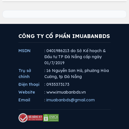
CÔNG TY CỔ PHẦN IMUABANBDS
MSDN
: 0401986213 do Sở Kế hoạch &
Đầu tư TP Đà Nẵng cấp ngày
01/7/2019
Trụ sở
: 16 Nguyễn Sơn Hà, phường Hòa
chính
Cường, tp Đà Nẵng
Điện thoại
: 0935373173
Website
: www.imuabanbds.vn
Email
:
imuabanbds@gmail.com