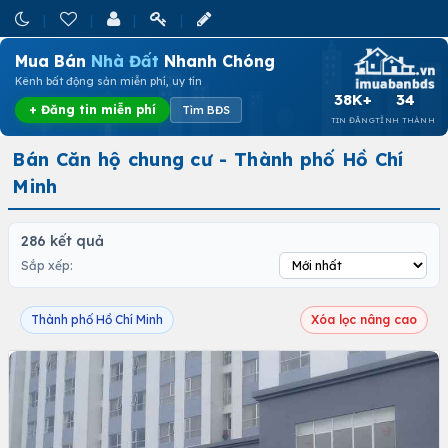
Mua Bán
Nhà Đất
Nhanh Chóng
Kênh bất động sản miễn phí, uy tín
38K+
34
+ Đăng tin miễn phí
Tìm BĐS
TIN ĐĂNG
TỈNH THÀNH
Bán Căn hộ chung cư - Thành phố Hồ Chí
Minh
286 kết quả
Sắp xếp:
Thành phố Hồ Chí Minh
Xóa lọc nâng cao