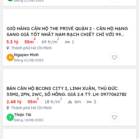
Đăng 21/08/2025
GIỎ HÀNG CĂN HỘ THE PRIVÉ QUẬN 2 - CĂN HỘ HẠNG
SANG GIÁ TỐT NHẤT NAM RẠCH CHIẾT CHỈ VỚI 99
2
2
TRIỆU/M2
5.3 tỷ
·
55m
·
69 tr/m
·
1
Thành phố Hồ Chí Minh
Nguyen Minh
N
Đăng 21/08/2025
BÁN CĂN HỘ BCONS CITY 2, LINH XUÂN, THỦ ĐỨC.
55M2, 2PN, 2WC, SỔ HỒNG. GIÁ 2.4 TỶ. LH: 0977062782
2
2
2.48 tỷ
·
55m
·
18 tr/m
·
6m
·
2
Thành phố Hồ Chí Minh
Thiện Tài
T
Đăng 19/08/2025