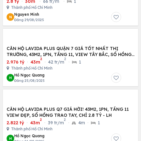
2.8 tỷ
·
30m
·
66 tr/m
·
1
Thành phố Hồ Chí Minh
Nguyen Minh
N
Đăng 29/08/2025
CĂN HỘ LAVIDA PLUS QUẬN 7 GIÁ TỐT NHẤT THỊ
TRƯỜNG, 43M2, 1PN, TẦNG 11, VIEW TÂY BẮC, SỔ HỒNG
2
2
TRAO
2.976 tỷ
·
43m
·
42 tr/m
·
1
Thành phố Hồ Chí Minh
Hồ Ngọc Quang
H
Đăng 25/08/2025
CĂN HỘ LAVIDA PLUS Q7 GIÁ HỜI! 43M2, 1PN, TẦNG 11
VIEW ĐẸP, SỔ HỒNG TRAO TAY, CHỈ 2.8 TỶ - LH
2
2
2.822 tỷ
·
43m
·
39 tr/m
·
4m
·
1
Thành phố Hồ Chí Minh
Hồ Ngọc Quang
H