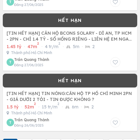
T
Đăng 27/06/2025
[TIN HẾT HẠN] CĂN HỘ BCONS SOLARY - DĨ AN, TP HCM
- 2PN - CHỈ 1.4 TỶ - SỔ HỒNG RIÊNG - LIÊN HỆ EM NGAY
2
2
NHÉ
1.45 tỷ
·
47m
·
4 tr/m
·
5m
·
2
Thành phố Hồ Chí Minh
Trần Quang Thành
T
Đăng 27/06/2025
[TIN HẾT HẠN] TIN NÓNG:CĂN HỘ TP HỒ CHÍ MINH 2PN
- GIÁ DƯỚI 2 TỎI - TIN ĐƯỢC KHÔNG ?
2
2
1.5 tỷ
·
52m
·
15 tr/m
·
6m
·
2
Thành phố Hồ Chí Minh
Trần Quang Thành
T
Đăng 26/06/2025