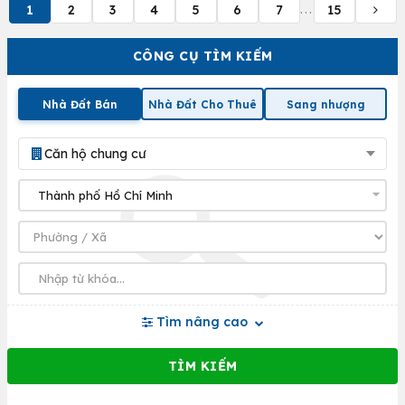
1
2
3
4
5
6
7
15
...
CÔNG CỤ TÌM KIẾM
Nhà Đất Bán
Nhà Đất Cho Thuê
Sang nhượng
Căn hộ chung cư
Tìm nâng cao