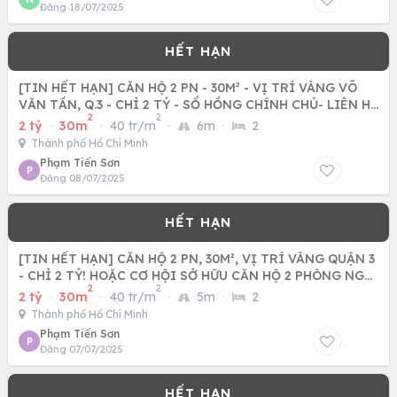
Đăng 18/07/2025
[TIN HẾT HẠN] CĂN HỘ 2 PN - 30M² - VỊ TRÍ VÀNG VÕ
VĂN TẦN, Q.3 - CHỈ 2 TỶ - SỔ HỒNG CHÍNH CHỦ- LIÊN HỆ
2
2
NGAY
2 tỷ
·
30m
·
40 tr/m
·
6m
·
2
Thành phố Hồ Chí Minh
Phạm Tiến Sơn
P
Đăng 08/07/2025
[TIN HẾT HẠN] CĂN HỘ 2 PN, 30M², VỊ TRÍ VÀNG QUẬN 3
- CHỈ 2 TỶ! HOẶC CƠ HỘI SỞ HỮU CĂN HỘ 2 PHÒNG NGỦ
2
2
QUẬN 3,
2 tỷ
·
30m
·
40 tr/m
·
5m
·
2
Thành phố Hồ Chí Minh
Phạm Tiến Sơn
P
Đăng 07/07/2025