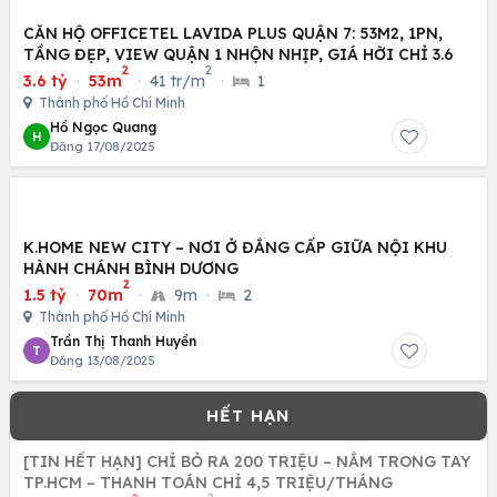
CĂN HỘ OFFICETEL LAVIDA PLUS QUẬN 7: 53M2, 1PN,
TẦNG ĐẸP, VIEW QUẬN 1 NHỘN NHỊP, GIÁ HỜI CHỈ 3.6
2
2
3.6 tỷ
·
53m
·
41 tr/m
·
1
Thành phố Hồ Chí Minh
Hồ Ngọc Quang
H
Đăng 17/08/2025
K.HOME NEW CITY – NƠI Ở ĐẲNG CẤP GIỮA NỘI KHU
HÀNH CHÁNH BÌNH DƯƠNG
2
1.5 tỷ
·
70m
·
9m
·
2
Thành phố Hồ Chí Minh
Trần Thị Thanh Huyền
T
Đăng 13/08/2025
[TIN HẾT HẠN] CHỈ BỎ RA 200 TRIỆU – NẮM TRONG TAY
TP.HCM – THANH TOÁN CHỈ 4,5 TRIỆU/THÁNG