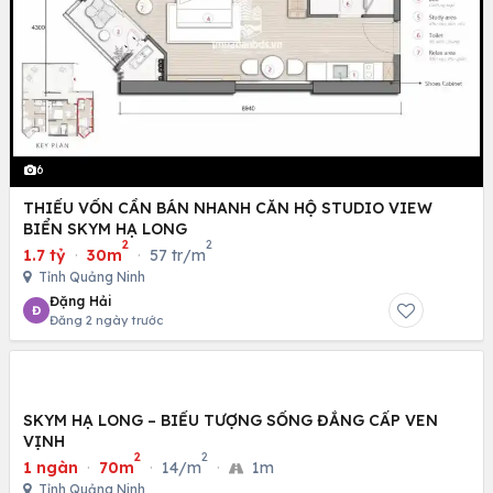
6
THIẾU VỐN CẦN BÁN NHANH CĂN HỘ STUDIO VIEW
BIỂN SKYM HẠ LONG
2
2
1.7 tỷ
·
30m
·
57 tr/m
Tỉnh Quảng Ninh
Đặng Hải
Đ
Đăng 2 ngày trước
SKYM HẠ LONG – BIỂU TƯỢNG SỐNG ĐẲNG CẤP VEN
VỊNH
2
2
1 ngàn
·
70m
·
14/m
·
1m
Tỉnh Quảng Ninh