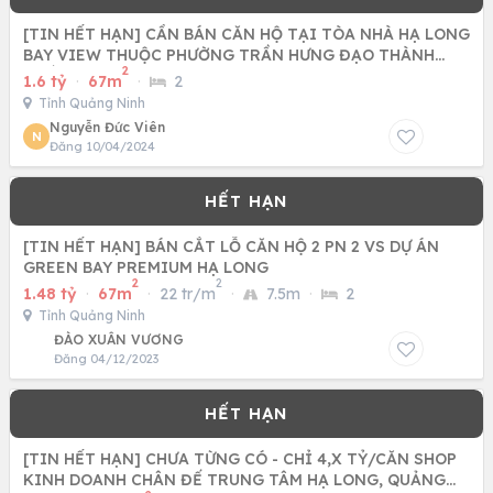
[TIN HẾT HẠN] CẦN BÁN CĂN HỘ TẠI TÒA NHÀ HẠ LONG
BAY VIEW THUỘC PHƯỜNG TRẦN HƯNG ĐẠO THÀNH
2
PHỐ HẠ LONG ,QUẢNG NINH
1.6 tỷ
·
67m
·
2
Tỉnh Quảng Ninh
Nguyễn Đức Viên
N
Đăng 10/04/2024
[TIN HẾT HẠN] BÁN CẮT LỖ CĂN HỘ 2 PN 2 VS DỰ ÁN
GREEN BAY PREMIUM HẠ LONG
2
2
1.48 tỷ
·
67m
·
22 tr/m
·
7.5m
·
2
Tỉnh Quảng Ninh
ĐÀO XUÂN VƯƠNG
Đăng 04/12/2023
[TIN HẾT HẠN] CHƯA TỪNG CÓ - CHỈ 4,X TỶ/CĂN SHOP
KINH DOANH CHÂN ĐẾ TRUNG TÂM HẠ LONG, QUẢNG