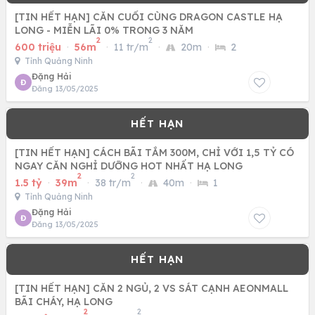
[TIN HẾT HẠN] CĂN CUỐI CÙNG DRAGON CASTLE HẠ
LONG - MIỄN LÃI 0% TRONG 3 NĂM
2
2
600 triệu
·
56m
·
11 tr/m
·
20m
·
2
Tỉnh Quảng Ninh
Đặng Hải
Đ
Đăng 13/05/2025
[TIN HẾT HẠN] CÁCH BÃI TẮM 300M, CHỈ VỚI 1,5 TỶ CÓ
NGAY CĂN NGHỈ DƯỠNG HOT NHẤT HẠ LONG
2
2
1.5 tỷ
·
39m
·
38 tr/m
·
40m
·
1
Tỉnh Quảng Ninh
Đặng Hải
Đ
Đăng 13/05/2025
[TIN HẾT HẠN] CĂN 2 NGỦ, 2 VS SÁT CẠNH AEONMALL
BÃI CHÁY, HẠ LONG
2
2