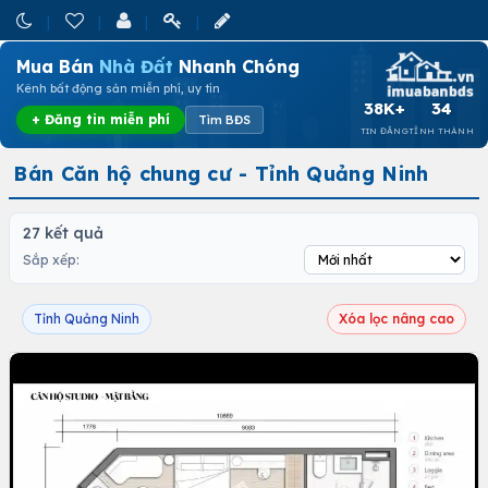
Mua Bán
Nhà Đất
Nhanh Chóng
Kênh bất động sản miễn phí, uy tín
38K+
34
+ Đăng tin miễn phí
Tìm BĐS
TIN ĐĂNG
TỈNH THÀNH
Bán Căn hộ chung cư - Tỉnh Quảng Ninh
27 kết quả
Sắp xếp:
Tỉnh Quảng Ninh
Xóa lọc nâng cao