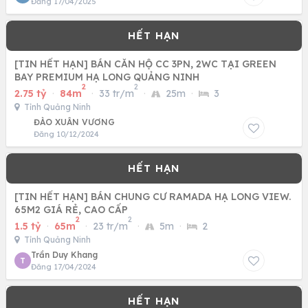
Đăng 17/04/2025
[TIN HẾT HẠN] BÁN CĂN HỘ CC 3PN, 2WC TẠI GREEN
BAY PREMIUM HẠ LONG QUẢNG NINH
2
2
2.75 tỷ
·
84m
·
33 tr/m
·
25m
·
3
Tỉnh Quảng Ninh
ĐÀO XUÂN VƯƠNG
Đăng 10/12/2024
[TIN HẾT HẠN] BÁN CHUNG CƯ RAMADA HẠ LONG VIEW.
65M2 GIÁ RẺ, CAO CẤP
2
2
1.5 tỷ
·
65m
·
23 tr/m
·
5m
·
2
Tỉnh Quảng Ninh
Trần Duy Khang
T
Đăng 17/04/2024