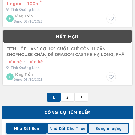
2
NINH. CẠNH AEON MALL
1 ngàn
·
100m
Tỉnh Quảng Ninh
Hằng Trần
H
Đăng 05/10/2023
[TIN HẾT HẠN] CƠ HỘI CUỐI! CHỈ CÒN 11 CĂN
SHOPHOUSE CHÂN ĐẾ DRAGON CASTKE HẠ LONG, PHÁP
LÍ SỔ ĐỎ VĨNH VIỄN -
Liên hệ
·
Liên hệ
Tỉnh Quảng Ninh
Hằng Trần
H
Đăng 05/10/2023
1
2
CÔNG CỤ TÌM KIẾM
Nhà Đất Bán
Nhà Đất Cho Thuê
Sang nhượng