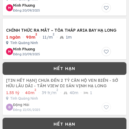
Minh Phương
M
Đăng 20/09/2025
CHÍNH THỨC RA MẮT – TÒA THÁP ARIA BAY HẠ LONG
2
2
1 ngàn
·
90m
·
11/m
·
1m
Tỉnh Quảng Ninh
Minh Phương
M
Đăng 20/09/2025
[TIN HẾT HẠN] CHƯA ĐẾN 2 TỶ CĂN HỘ VEN BIỂN - SỞ
HỮU LÂU DÀI - TẦM VIEW DI SẢN VỊNH HẠ LONG
2
2
1.55 tỷ
·
40m
·
39 tr/m
·
40m
·
1
Tỉnh Quảng Ninh
Đặng Hải
Đ
Đăng 13/05/2025