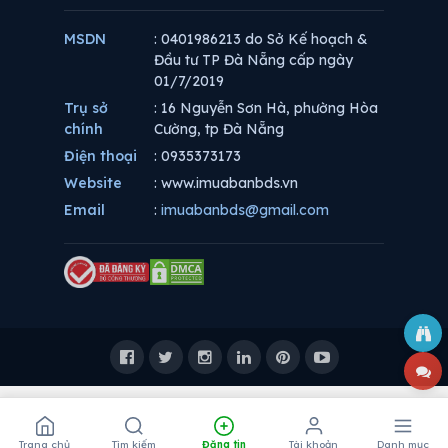
MSDN
: 0401986213 do Sở Kế hoạch &
Đầu tư TP Đà Nẵng cấp ngày
01/7/2019
Trụ sở
: 16 Nguyễn Sơn Hà, phường Hòa
chính
Cường, tp Đà Nẵng
Điện thoại
: 0935373173
Website
: www.imuabanbds.vn
Email
:
imuabanbds@gmail.com
Trang chủ
Tìm kiếm
Đăng tin
Tài khoản
Danh mục