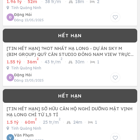
1.96 tỷ
·
52m
·
38 tr/m
·
18m
·
2
Tỉnh Quảng Ninh
Đặng Hải
Đ
Đăng 13/05/2025
[TIN HẾT HẠN] ?HOT NHẤT HẠ LONG - DỰ ÁN SKY M
(BIM GROUP) QUỸ CĂN STUDIO ĐÔNG NAM VIEW TRỰC
2
2
DIỆN BIỂN
1.55 tỷ
·
36m
·
43 tr/m
·
30m
·
1
Tỉnh Quảng Ninh
Đặng Hải
Đ
Đăng 13/05/2025
[TIN HẾT HẠN] SỞ HỮU CĂN HỘ NGHỈ DƯỠNG MẶT VỊNH
HẠ LONG CHỈ TỪ 1,5 TỈ
2
2
1.5 tỷ
·
60m
·
25 tr/m
·
24m
·
1
Tỉnh Quảng Ninh
Văn Phạm
V