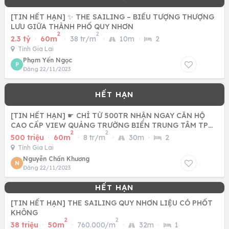
[TIN HẾT HẠN] ✨ THE SAILING – BIỂU TƯỢNG THƯỢNG
LƯU GIỮA THÀNH PHỐ QUY NHƠN
2
2
2.3 tỷ
·
60m
·
38 tr/m
·
10m
·
2
Tỉnh Gia Lai
Phạm Yến Ngọc
P
Đăng 22/11/2023
[TIN HẾT HẠN] ☛ CHỈ TỪ 500TR NHẬN NGAY CĂN HỘ
CAO CẤP VIEW QUẢNG TRƯỜNG BIỂN TRUNG TÂM TP
2
2
QUY NHƠN.
500 triệu
·
60m
·
8 tr/m
·
30m
·
2
Tỉnh Gia Lai
Nguyễn Chấn Khương
N
Đăng 22/11/2023
[TIN HẾT HẠN] THE SAILING QUY NHƠN LIỆU CÓ PHỐT
KHÔNG
2
2
38 triệu
·
50m
·
760.000/m
·
32m
·
1