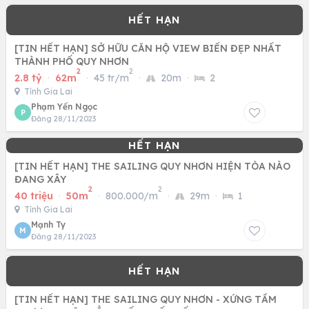
[TIN HẾT HẠN] SỞ HỮU CĂN HỘ VIEW BIỂN ĐẸP NHẤT
THÀNH PHỐ QUY NHƠN
2
2
2.8 tỷ
·
62m
·
45 tr/m
·
20m
·
2
Tỉnh Gia Lai
Phạm Yến Ngọc
P
Đăng 28/11/2023
[TIN HẾT HẠN] THE SAILING QUY NHƠN HIỆN TÒA NÀO
ĐANG XÂY
2
2
40 triệu
·
50m
·
800.000/m
·
29m
·
1
Tỉnh Gia Lai
Mạnh Ty
M
Đăng 28/11/2023
[TIN HẾT HẠN] THE SAILING QUY NHƠN - XỨNG TẦM