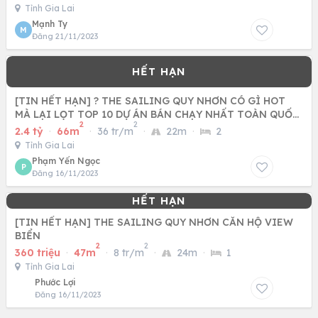
Tỉnh Gia Lai
Mạnh Ty
M
Đăng 21/11/2023
[TIN HẾT HẠN] ? THE SAILING QUY NHƠN CÓ GÌ HOT
MÀ LẠI LỌT TOP 10 DỰ ÁN BÁN CHẠY NHẤT TOÀN QUỐC
2
2
NĂM 2022
2.4 tỷ
·
66m
·
36 tr/m
·
22m
·
2
Tỉnh Gia Lai
Phạm Yến Ngọc
P
Đăng 16/11/2023
[TIN HẾT HẠN] THE SAILING QUY NHƠN CĂN HỘ VIEW
BIỂN
2
2
360 triệu
·
47m
·
8 tr/m
·
24m
·
1
Tỉnh Gia Lai
Phước Lợi
Đăng 16/11/2023