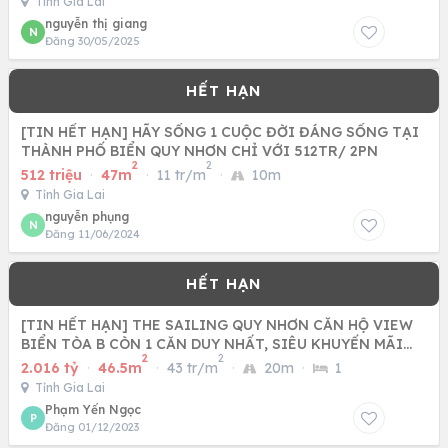
Tỉnh Gia Lai
nguyễn thị giang
N
Đăng 30/05/2025
[TIN HẾT HẠN] HÃY SỐNG 1 CUỘC ĐỜI ĐÁNG SỐNG TẠI
THÀNH PHỐ BIỂN QUY NHƠN CHỈ VỚI 512TR/ 2PN
2
2
512 triệu
·
47m
·
11 tr/m
·
10m
Tỉnh Gia Lai
nguyễn phụng
N
Đăng 11/06/2024
[TIN HẾT HẠN] THE SAILING QUY NHƠN CĂN HỘ VIEW
BIỂN TÒA B CÒN 1 CĂN DUY NHẤT, SIÊU KHUYẾN MÃI
2
2
LỚN..
2.016 tỷ
·
46.5m
·
43 tr/m
·
20m
·
1
Tỉnh Gia Lai
Phạm Yến Ngọc
P
Đăng 01/12/2023