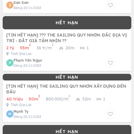
San San
S
Đăng 23/11/2023
[TIN HẾT HẠN] ??? THE SAILING QUY NHƠN: ĐẮC ĐỊA VỊ
TRÍ - ĐẮT GIÁ TẦM NHÌN ??
2
2
2 tỷ
·
55m
·
36 tr/m
·
20m
·
1
Tỉnh Gia Lai
Phạm Yến Ngọc
P
Đăng 23/11/2023
[TIN HẾT HẠN] THE SAILING QUY NHƠN XÂY DỰNG ĐẾN
ĐÂU
2
2
40 triệu
·
50m
·
800.000/m
·
32m
·
1
Tỉnh Gia Lai
Mạnh Ty
M
Đăng 23/11/2023