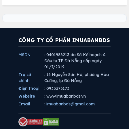
CÔNG TY CỔ PHẦN IMUABANBDS
MSDN
: 0401986213 do Sở Kế hoạch &
Đầu tư TP Đà Nẵng cấp ngày
01/7/2019
Trụ sở
: 16 Nguyễn Sơn Hà, phường Hòa
chính
Cường, tp Đà Nẵng
Điện thoại
: 0935373173
Website
: www.imuabanbds.vn
Email
:
imuabanbds@gmail.com