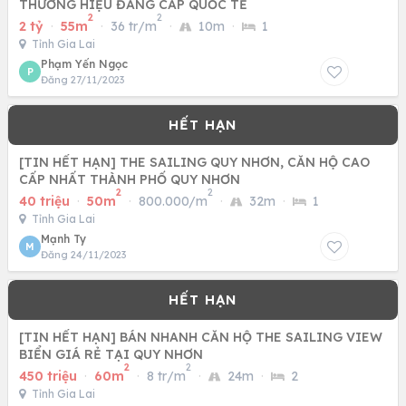
THƯƠNG HIỆU ĐẲNG CẤP QUỐC TẾ
2
2
2 tỷ
·
55m
·
36 tr/m
·
10m
·
1
Tỉnh Gia Lai
Phạm Yến Ngọc
P
Đăng 27/11/2023
[TIN HẾT HẠN] THE SAILING QUY NHƠN, CĂN HỘ CAO
CẤP NHẤT THÀNH PHỐ QUY NHƠN
2
2
40 triệu
·
50m
·
800.000/m
·
32m
·
1
Tỉnh Gia Lai
Mạnh Ty
M
Đăng 24/11/2023
[TIN HẾT HẠN] BÁN NHANH CĂN HỘ THE SAILING VIEW
BIỂN GIÁ RẺ TẠI QUY NHƠN
2
2
450 triệu
·
60m
·
8 tr/m
·
24m
·
2
Tỉnh Gia Lai