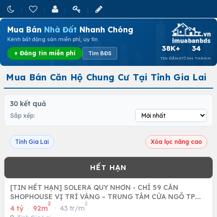
Mua Bán
Nhà Đất
Nhanh Chóng
Kênh bất động sản miễn phí, uy tín
38K+
34
+ Đăng tin miễn phí
Tìm BĐS
TIN ĐĂNG
TỈNH THÀNH
Mua Bán Căn Hộ Chung Cư Tại Tỉnh Gia Lai
30 kết quả
Sắp xếp:
Tỉnh Gia Lai
Xóa lọc nâng cao
[TIN HẾT HẠN] SOLERA QUY NHƠN - CHỈ 59 CĂN
SHOPHOUSE VỊ TRÍ VÀNG – TRUNG TÂM CỬA NGÕ TP.
2
2
QUY NHƠN
4 tỷ
·
92m
·
43 tr/m