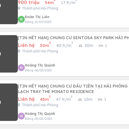
900 triệu
·
54m
·
17 tr/m
Thành phố Hải Phòng
Đoàn Thị Liên
Đ
Đăng 12/07/2023
[TIN HẾT HẠN] CHUNG CƯ SENTOSA SKY PARK HẢI 
2
2
Liên hệ
·
30m
·
40 tr/m
·
30m
·
1
Thành phố Hải Phòng
Hoàng Thị Quỳnh
H
Đăng 06/03/2023
[TIN HẾT HẠN] CHUNG CƯ ĐẦU TIÊN TẠI HẢI PHÒN
LẠCH TRAY THE MINATO RESIDENCE
2
2
Liên hệ
·
45m
·
47 tr/m
·
10m
·
1
Thành phố Hải Phòng
Hoàng Thị Quỳnh
H
Đăng 28/02/2023