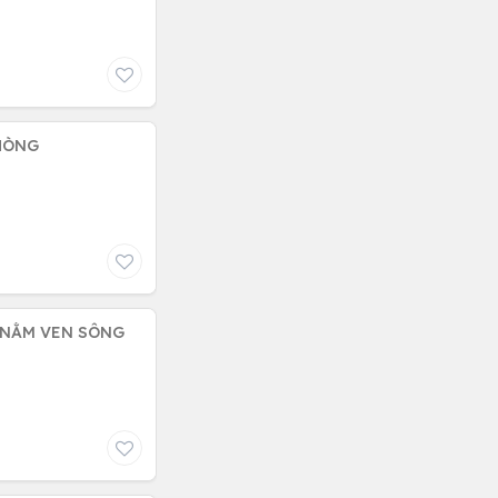
PHÒNG
G NẰM VEN SÔNG