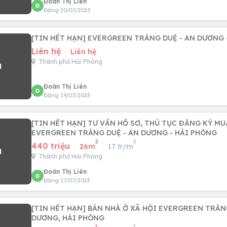
Đoàn Thị Liên
Đ
Đăng 20/07/2023
[TIN HẾT HẠN] EVERGREEN TRÀNG DUỆ - AN DƯƠNG 
Liên hệ
·
Liên hệ
Thành phố Hải Phòng
Đoàn Thị Liên
Đ
Đăng 19/07/2023
[TIN HẾT HẠN] TƯ VẤN HỒ SƠ, THỦ TỤC ĐĂNG KÝ MU
EVERGREEN TRÀNG DUỆ - AN DƯƠNG - HẢI PHÒNG
2
2
440 triệu
·
26m
·
17 tr/m
Thành phố Hải Phòng
Đoàn Thị Liên
Đ
Đăng 17/07/2023
[TIN HẾT HẠN] BÁN NHÀ Ở XÃ HỘI EVERGREEN TRÀN
DƯƠNG, HẢI PHÒNG
2
2