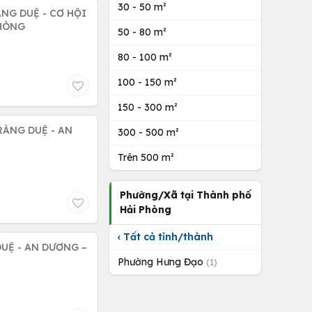
30 - 50 m²
NG DUỆ - CƠ HỘI
PHÒNG
50 - 80 m²
80 - 100 m²
100 - 150 m²
150 - 300 m²
RÀNG DUỆ - AN
300 - 500 m²
Trên 500 m²
Phường/Xã tại Thành phố
Hải Phòng
‹ Tất cả tỉnh/thành
DUỆ - AN DƯƠNG –
Phường Hưng Đạo
(1)