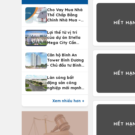
Cho Vay Mua Nhà
Thế Chấp Bằng
Chính Nhà Mua –
Lợi Ích Vay Mua
Nhà Tại
Lợi thế từ vị trí
Vietcombank
của dự án Stella
Mega City Cần
Thơ
Căn hộ Bình An
Tower Bình Dương
- Chủ đầu tư Bình
An Land
Làn sóng bất
động sản công
nghiệp mới mạnh
nhất 25 năm
Xem nhiều hơn +