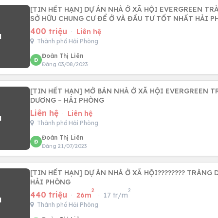
[TIN HẾT HẠN] DỰ ÁN NHÀ Ở XÃ HỘI EVERGREEN TRÀ
SỞ HỮU CHUNG CƯ ĐỂ Ở VÀ ĐẦU TƯ TỐT NHẤT HẢI 
400 triệu
·
Liên hệ
Thành phố Hải Phòng
Đoàn Thị Liên
Đ
Đăng 03/08/2023
[TIN HẾT HẠN] MỞ BÁN NHÀ Ở XÃ HỘI EVERGREEN T
DƯƠNG – HẢI PHÒNG
Liên hệ
·
Liên hệ
Thành phố Hải Phòng
Đoàn Thị Liên
Đ
Đăng 21/07/2023
[TIN HẾT HẠN] DỰ ÁN NHÀ Ở XÃ HỘI???????? TRÀNG 
HẢI PHÒNG
2
2
440 triệu
·
26m
·
17 tr/m
Thành phố Hải Phòng