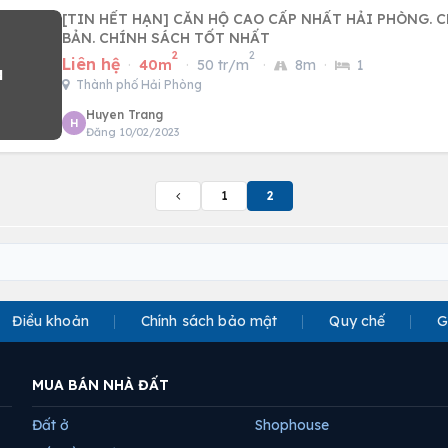
[TIN HẾT HẠN] CĂN HỘ CAO CẤP NHẤT HẢI PHÒNG. 
BẢN. CHÍNH SÁCH TỐT NHẤT
2
2
Liên hệ
·
40m
·
50 tr/m
·
8m
·
1
Thành phố Hải Phòng
Huyen Trang
H
Đăng 10/02/2023
1
2
Điều khoản
Chính sách bảo mật
Quy chế
G
MUA BÁN NHÀ ĐẤT
Đất ở
Shophouse