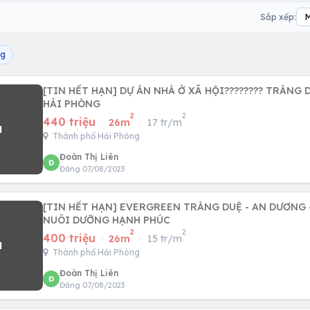
Sắp xếp:
ng
[TIN HẾT HẠN] DỰ ÁN NHÀ Ở XÃ HỘI???????? TRÀNG 
HẢI PHÒNG
2
2
440 triệu
·
26m
·
17 tr/m
Thành phố Hải Phòng
Đoàn Thị Liên
Đ
Đăng 07/08/2023
[TIN HẾT HẠN] EVERGREEN TRÀNG DUỆ - AN DƯƠNG 
NUÔI DƯỠNG HẠNH PHÚC
2
2
400 triệu
·
26m
·
15 tr/m
Thành phố Hải Phòng
Đoàn Thị Liên
Đ
Đăng 07/08/2023