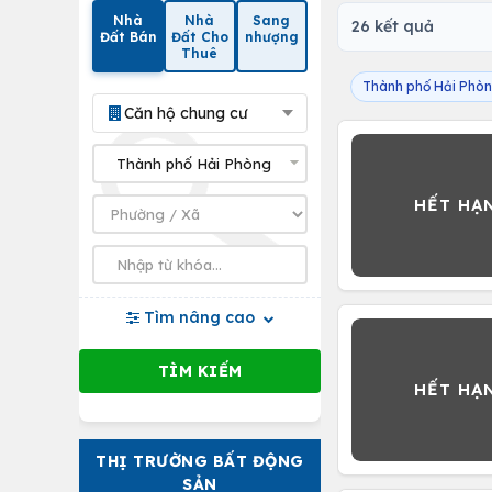
Nhà
Nhà
Sang
26 kết quả
Đất Bán
Đất Cho
nhượng
Thuê
Thành phố Hải Phò
Căn hộ chung cư
Tìm nâng cao
THỊ TRƯỜNG BẤT ĐỘNG
SẢN