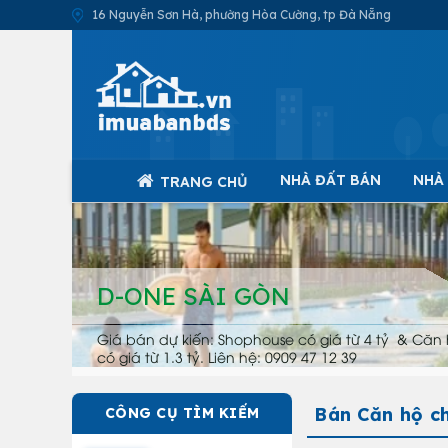
16 Nguyễn Sơn Hà, phường Hòa Cường, tp Đà Nẵng
NHÀ ĐẤT BÁN
NHÀ
TRANG CHỦ
D-ONE SÀI GÒN
Giá bán dự kiến: Shophouse có giá từ 4 tỷ & Căn 
có giá từ 1.3 tỷ. Liên hệ: 0909 47 12 39
Bán Căn hộ c
CÔNG CỤ TÌM KIẾM