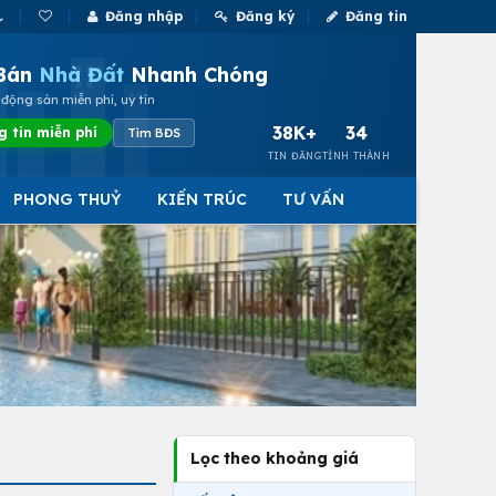
Đăng nhập
Đăng ký
Đăng tin
Bán
Nhà Đất
Nhanh Chóng
động sản miễn phí, uy tín
38K+
34
g tin miễn phí
Tìm BĐS
TIN ĐĂNG
TỈNH THÀNH
PHONG THUỶ
KIẾN TRÚC
TƯ VẤN
Lọc theo khoảng giá