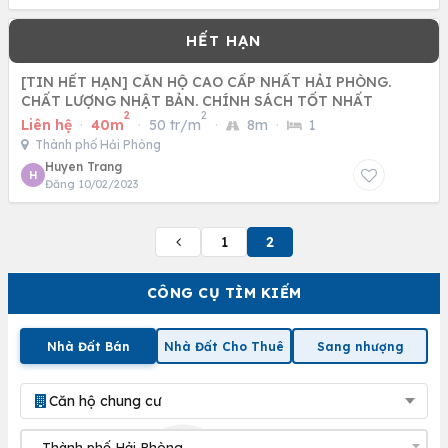
[TIN HẾT HẠN] CĂN HỘ CAO CẤP NHẤT HẢI PHÒNG.
CHẤT LƯỢNG NHẬT BẢN. CHÍNH SÁCH TỐT NHẤT
2
2
Liên hệ
·
40m
·
50 tr/m
·
8m
·
1
Thành phố Hải Phòng
Huyen Trang
H
Đăng 10/02/2023
1
2
CÔNG CỤ TÌM KIẾM
Nhà Đất Bán
Nhà Đất Cho Thuê
Sang nhượng
Căn hộ chung cư