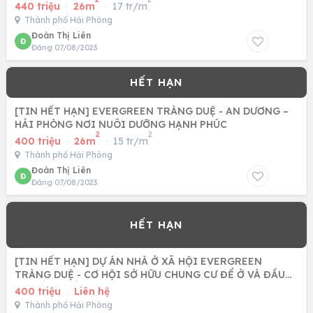
440 triệu
·
26m
·
17 tr/m
Thành phố Hải Phòng
Đoàn Thị Liên
Đ
Đăng 07/08/2023
[TIN HẾT HẠN] EVERGREEN TRÀNG DUỆ - AN DƯƠNG –
HẢI PHÒNG NƠI NUÔI DƯỠNG HẠNH PHÚC
2
2
400 triệu
·
26m
·
15 tr/m
Thành phố Hải Phòng
Đoàn Thị Liên
Đ
Đăng 07/08/2023
[TIN HẾT HẠN] DỰ ÁN NHÀ Ở XÃ HỘI EVERGREEN
TRÀNG DUỆ - CƠ HỘI SỞ HỮU CHUNG CƯ ĐỂ Ở VÀ ĐẦU
TƯ TỐT NHẤT HẢI PHÒNG
400 triệu
·
Liên hệ
Thành phố Hải Phòng