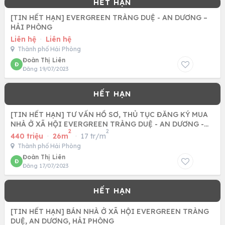
[TIN HẾT HẠN] EVERGREEN TRÀNG DUỆ - AN DƯƠNG –
HẢI PHÒNG
Liên hệ
·
Liên hệ
Thành phố Hải Phòng
Đoàn Thị Liên
Đ
Đăng 19/07/2023
[TIN HẾT HẠN] TƯ VẤN HỒ SƠ, THỦ TỤC ĐĂNG KÝ MUA
NHÀ Ở XÃ HỘI EVERGREEN TRÀNG DUỆ - AN DƯƠNG -
2
2
HẢI PHÒNG
440 triệu
·
26m
·
17 tr/m
Thành phố Hải Phòng
Đoàn Thị Liên
Đ
Đăng 17/07/2023
[TIN HẾT HẠN] BÁN NHÀ Ở XÃ HỘI EVERGREEN TRÀNG
DUỆ, AN DƯƠNG, HẢI PHÒNG