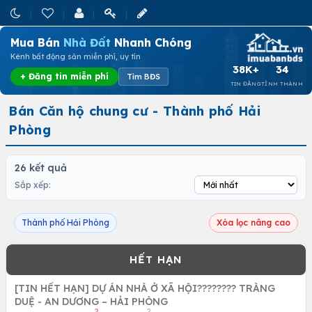
Mua Bán
Nhà Đất
Nhanh Chóng
Kênh bất động sản miễn phí, uy tín
38K+
34
+ Đăng tin miễn phí
Tìm BĐS
TIN ĐĂNG
TỈNH THÀNH
Bán Căn hộ chung cư - Thành phố Hải
Phòng
26 kết quả
Sắp xếp:
Thành phố Hải Phòng
Xóa lọc nâng cao
[TIN HẾT HẠN] DỰ ÁN NHÀ Ở XÃ HỘI???????? TRÀNG
DUỆ - AN DƯƠNG – HẢI PHÒNG
2
2