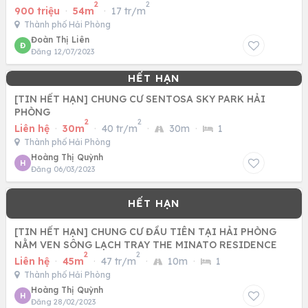
2
2
900 triệu
·
54m
·
17 tr/m
Thành phố Hải Phòng
Đoàn Thị Liên
Đ
Đăng 12/07/2023
[TIN HẾT HẠN] CHUNG CƯ SENTOSA SKY PARK HẢI
PHÒNG
2
2
Liên hệ
·
30m
·
40 tr/m
·
30m
·
1
Thành phố Hải Phòng
Hoàng Thị Quỳnh
H
Đăng 06/03/2023
[TIN HẾT HẠN] CHUNG CƯ ĐẦU TIÊN TẠI HẢI PHÒNG
NẰM VEN SÔNG LẠCH TRAY THE MINATO RESIDENCE
2
2
Liên hệ
·
45m
·
47 tr/m
·
10m
·
1
Thành phố Hải Phòng
Hoàng Thị Quỳnh
H
Đăng 28/02/2023