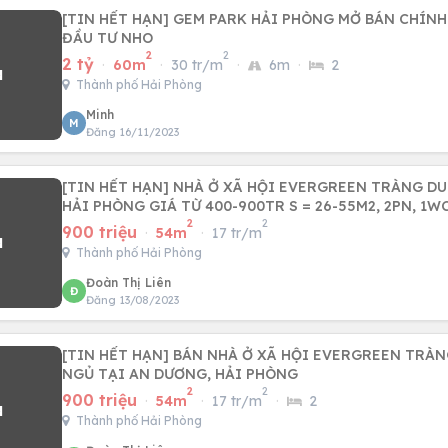
[TIN HẾT HẠN] GEM PARK HẢI PHÒNG MỞ BÁN CHÍNH
ĐẦU TƯ NHO
2
2
2 tỷ
·
60m
·
30 tr/m
·
6m
·
2
Thành phố Hải Phòng
Minh
M
Đăng 16/11/2023
[TIN HẾT HẠN] NHÀ Ở XÃ HỘI EVERGREEN TRÀNG DU
HẢI PHÒNG GIÁ TỪ 400-900TR S = 26-55M2, 2PN, 1
2
2
900 triệu
·
54m
·
17 tr/m
Thành phố Hải Phòng
Đoàn Thị Liên
Đ
Đăng 13/08/2023
[TIN HẾT HẠN] BÁN NHÀ Ở XÃ HỘI EVERGREEN TRÀN
NGỦ TẠI AN DƯƠNG, HẢI PHÒNG
2
2
900 triệu
·
54m
·
17 tr/m
·
2
Thành phố Hải Phòng