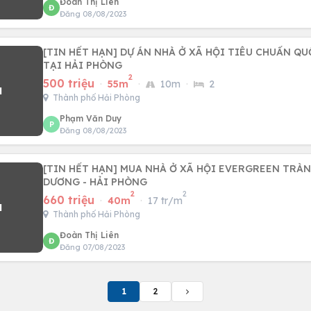
Đoàn Thị Liên
Đ
Đăng 08/08/2023
[TIN HẾT HẠN] DỰ ÁN NHÀ Ở XÃ HỘI TIÊU CHUẨN QU
TẠI HẢI PHÒNG
2
500 triệu
·
55m
·
10m
·
2
Thành phố Hải Phòng
Phạm Văn Duy
P
Đăng 08/08/2023
[TIN HẾT HẠN] MUA NHÀ Ở XÃ HỘI EVERGREEN TRÀN
DƯƠNG - HẢI PHÒNG
2
2
660 triệu
·
40m
·
17 tr/m
Thành phố Hải Phòng
Đoàn Thị Liên
Đ
Đăng 07/08/2023
1
2