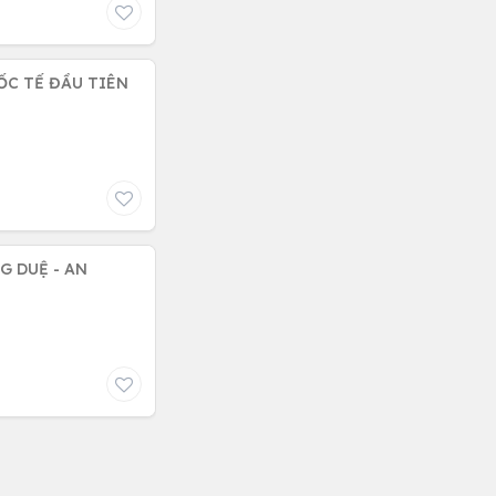
ỐC TẾ ĐẦU TIÊN
G DUỆ - AN