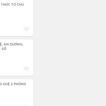
 THỨC TỪ CHỦ
Ệ, AN DƯƠNG,
WC SỔ
G DUỆ 2 PHÒNG