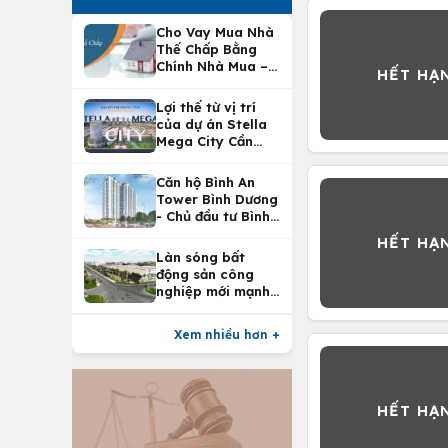
Cho Vay Mua Nhà
Thế Chấp Bằng
Chính Nhà Mua –
Lợi Ích Vay Mua
Nhà Tại
Lợi thế từ vị trí
Vietcombank
của dự án Stella
Mega City Cần
Thơ
Căn hộ Bình An
Tower Bình Dương
- Chủ đầu tư Bình
An Land
Làn sóng bất
động sản công
nghiệp mới mạnh
nhất 25 năm
Xem nhiều hơn +