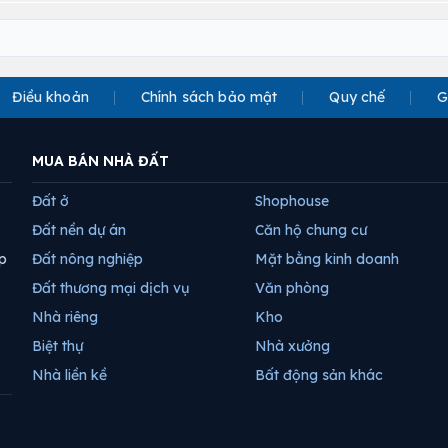
Điều khoản
Chính sách bảo mật
Quy chế
G
MUA BÁN NHÀ ĐẤT
Đất ở
Shophouse
Đất nền dự án
Căn hộ chung cư
p
Đất nông nghiệp
Mặt bằng kinh doanh
Đất thương mại dịch vụ
Văn phòng
Nhà riêng
Kho
Biệt thự
Nhà xưởng
Nhà liền kề
Bất động sản khác