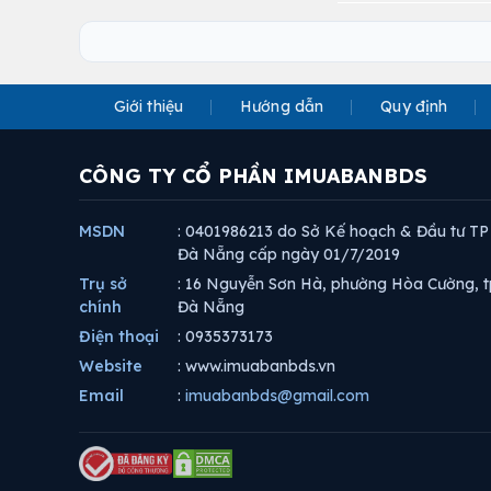
Giới thiệu
Hướng dẫn
Quy định
CÔNG TY CỔ PHẦN IMUABANBDS
MSDN
: 0401986213 do Sở Kế hoạch & Đầu tư TP
Đà Nẵng cấp ngày 01/7/2019
Trụ sở
: 16 Nguyễn Sơn Hà, phường Hòa Cường, t
chính
Đà Nẵng
Điện thoại
: 0935373173
Website
: www.imuabanbds.vn
Email
:
imuabanbds@gmail.com