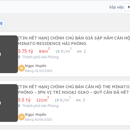
Sắp xếp:
ng
[TIN HẾT HẠN] CHÍNH CHỦ BÁN GIÁ SẬP HẦM CĂN HỘ
MINATO RESIDENCE HẢI PHÒNG
2
2
3.75 tỷ
·
84m
·
18 tr/m
·
2
Thành phố Hải Phòng
Ngọc Huyền
N
Đăng 01/07/2025
[TIN HẾT HẠN] CHÍNH CHỦ BÁN CĂN HỘ THE MINATO RESIDENCE HẢI
PHÒNG – 3PN VỊ TRÍ NGOẠI GIAO – QUỸ CĂN ĐÃ HẾT
2
2
5.5 tỷ
·
121m
·
18 tr/m
·
3
Thành phố Hải Phòng
Ngọc Huyền
N
Đăng 30/06/2025