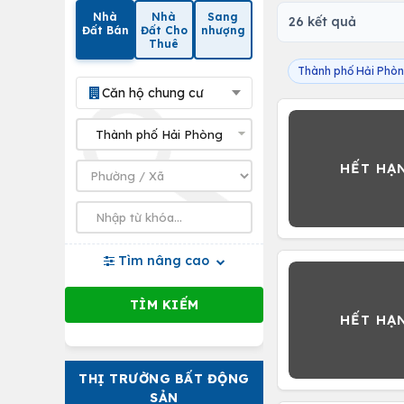
Nhà
Nhà
Sang
26 kết quả
Đất Bán
Đất Cho
nhượng
Thuê
Thành phố Hải Phò
Căn hộ chung cư
Tìm nâng cao
THỊ TRƯỜNG BẤT ĐỘNG
SẢN