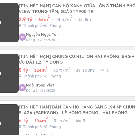
[TIN HẾT HẠN] CĂN HỘ XANH GIỮA LÒNG THÀNH PHỐ
VIEW TRUNG TÂM, GIÁ 2TY900 TR
2
2
2.9 tỷ
·
66m
·
44 tr/m
·
8m
Thành phố Hải Phòng
Nguyễn Ngọc Tân
N
Đăng 14/05/2025
[TIN HẾT HẠN] CHUNG CƯ HILTON HẢI PHÒNG, BRG + 
ƯU ĐÃI 1,2 TỶ ĐỒNG
2
2
8 tỷ
·
124m
·
65 tr/m
·
100m
·
3
Thành phố Hải Phòng
Ngô Trọng Việt
N
Đăng 14/05/2025
[TIN HẾT HẠN] BÁN CĂN HỘ HẠNG SANG 194 M² CHU
PLAZA (PARKSON) - LÊ HỒNG PHONG - HẢI PHÒNG.
2
2
6 tỷ
·
194m
·
31 tr/m
·
3
Thành phố Hải Phòng