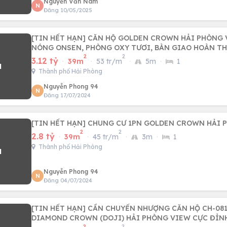
Nguyễn Văn Nam
N
Đăng 10/05/2025
[TIN HẾT HẠN] CĂN HỘ GOLDEN CROWN HẢI PHÒNG
NÓNG ONSEN, PHÒNG OXY TƯƠI, BÀN GIAO HOÀN TH
2
2
3.12 tỷ
·
39m
·
53 tr/m
·
5m
·
1
Thành phố Hải Phòng
Nguyễn Phong 94
N
Đăng 17/07/2024
[TIN HẾT HẠN] CHUNG CƯ 1PN GOLDEN CROWN HẢI 
2
2
2.8 tỷ
·
39m
·
45 tr/m
·
3m
·
1
Thành phố Hải Phòng
Nguyễn Phong 94
N
Đăng 04/07/2024
[TIN HẾT HẠN] CẦN CHUYỂN NHƯỢNG CĂN HỘ CH-08
DIAMOND CROWN (DOJI) HẢI PHÒNG VIEW CỰC ĐỈNH
2
2