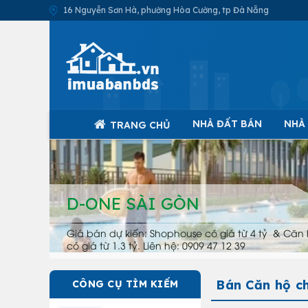
16 Nguyễn Sơn Hà, phường Hòa Cường, tp Đà Nẵng
NHÀ ĐẤT BÁN
NHÀ
TRANG CHỦ
D-ONE SÀI GÒN
Giá bán dự kiến: Shophouse có giá từ 4 tỷ & Căn 
có giá từ 1.3 tỷ. Liên hệ: 0909 47 12 39
Bán Căn hộ c
CÔNG CỤ TÌM KIẾM