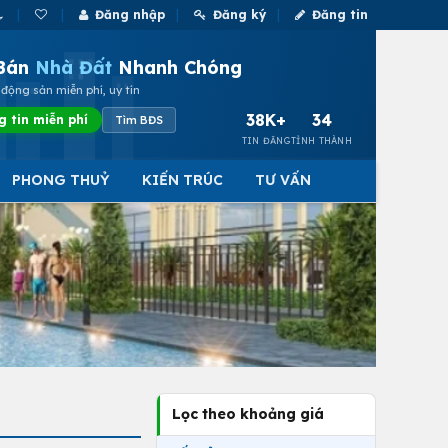
Đăng nhập
Đăng ký
Đăng tin
Bán
Nhà Đất
Nhanh Chóng
động sản miễn phí, uy tín
38K+
34
g tin miễn phí
Tìm BĐS
TIN ĐĂNG
TỈNH THÀNH
PHONG THUỶ
KIẾN TRÚC
TƯ VẤN
Lọc theo khoảng giá