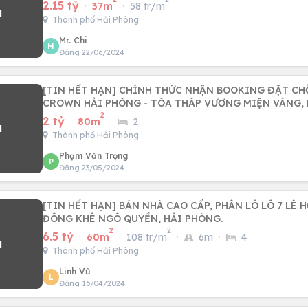
2.15 tỷ
·
37m
·
58 tr/m
Thành phố Hải Phòng
Mr. Chi
M
Đăng 22/06/2024
[TIN HẾT HẠN] CHÍNH THỨC NHẬN BOOKING ĐẶT CH
CROWN HẢI PHÒNG - TÒA THÁP VƯƠNG MIỆN VÀNG,
2
2 tỷ
·
80m
·
2
Thành phố Hải Phòng
Phạm Văn Trọng
P
Đăng 23/05/2024
[TIN HẾT HẠN] BÁN NHÀ CAO CẤP, PHÂN LÔ LÔ 7 LÊ
ĐÔNG KHÊ NGÔ QUYỀN, HẢI PHÒNG.
2
2
6.5 tỷ
·
60m
·
108 tr/m
·
6m
·
4
Thành phố Hải Phòng
Linh Vũ
L
Đăng 16/04/2024