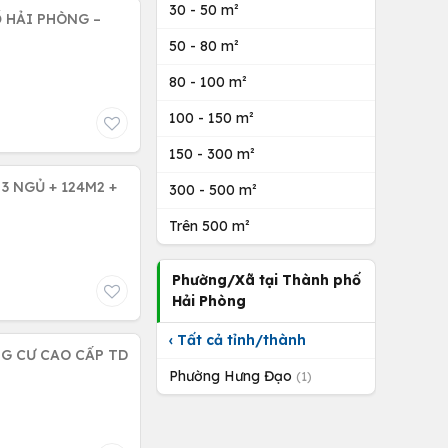
30 - 50 m²
 HẢI PHÒNG –
50 - 80 m²
80 - 100 m²
100 - 150 m²
150 - 300 m²
3 NGỦ + 124M2 +
300 - 500 m²
Trên 500 m²
Phường/Xã tại Thành phố
Hải Phòng
‹ Tất cả tỉnh/thành
NG CƯ CAO CẤP TD
Phường Hưng Đạo
(1)