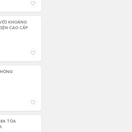
 VỚI KHOÁNG
IỆN CAO CẤP
PHÒNG
18A TÒA
.