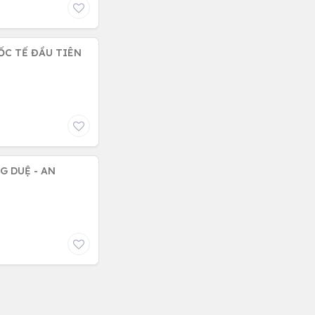
ỐC TẾ ĐẦU TIÊN
G DUỆ - AN