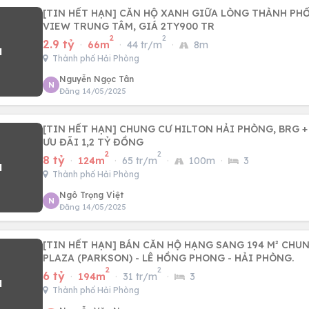
[TIN HẾT HẠN] CĂN HỘ XANH GIỮA LÒNG THÀNH PHỐ
VIEW TRUNG TÂM, GIÁ 2TY900 TR
2
2
2.9 tỷ
·
66m
·
44 tr/m
·
8m
Thành phố Hải Phòng
Nguyễn Ngọc Tân
N
Đăng 14/05/2025
[TIN HẾT HẠN] CHUNG CƯ HILTON HẢI PHÒNG, BRG + 
ƯU ĐÃI 1,2 TỶ ĐỒNG
2
2
8 tỷ
·
124m
·
65 tr/m
·
100m
·
3
Thành phố Hải Phòng
Ngô Trọng Việt
N
Đăng 14/05/2025
[TIN HẾT HẠN] BÁN CĂN HỘ HẠNG SANG 194 M² CHU
PLAZA (PARKSON) - LÊ HỒNG PHONG - HẢI PHÒNG.
2
2
6 tỷ
·
194m
·
31 tr/m
·
3
Thành phố Hải Phòng