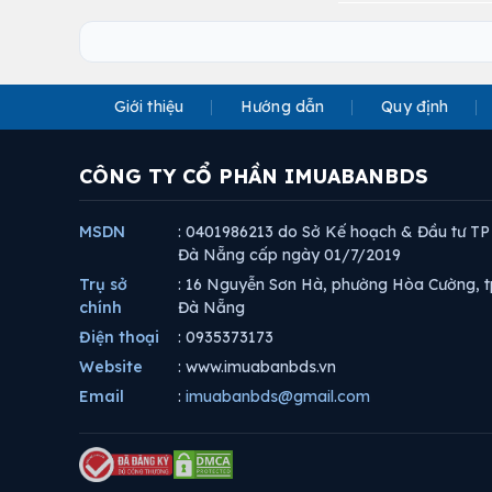
Giới thiệu
Hướng dẫn
Quy định
CÔNG TY CỔ PHẦN IMUABANBDS
MSDN
: 0401986213 do Sở Kế hoạch & Đầu tư TP
Đà Nẵng cấp ngày 01/7/2019
Trụ sở
: 16 Nguyễn Sơn Hà, phường Hòa Cường, t
chính
Đà Nẵng
Điện thoại
: 0935373173
Website
: www.imuabanbds.vn
Email
:
imuabanbds@gmail.com