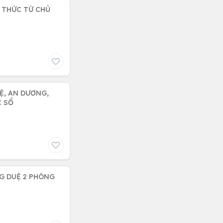
 THỨC TỪ CHỦ
Ệ, AN DƯƠNG,
WC SỔ
G DUỆ 2 PHÒNG