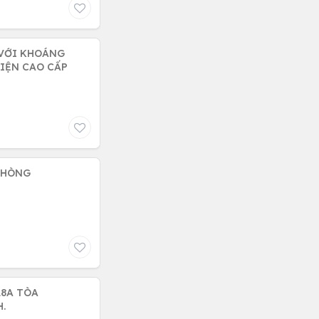
 VỚI KHOÁNG
IỆN CAO CẤP
PHÒNG
18A TÒA
.