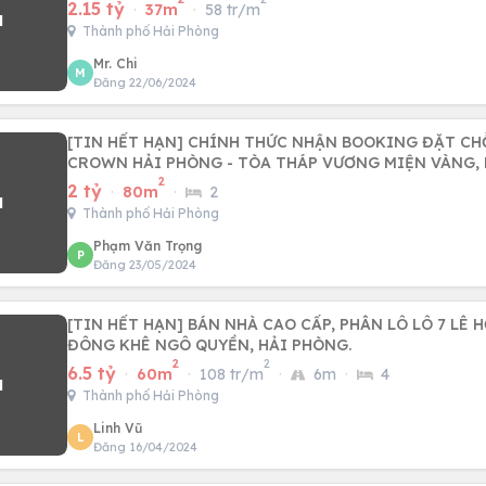
2.15 tỷ
·
37m
·
58 tr/m
Thành phố Hải Phòng
Mr. Chi
M
Đăng 22/06/2024
[TIN HẾT HẠN] CHÍNH THỨC NHẬN BOOKING ĐẶT CH
CROWN HẢI PHÒNG - TÒA THÁP VƯƠNG MIỆN VÀNG,
2
2 tỷ
·
80m
·
2
Thành phố Hải Phòng
Phạm Văn Trọng
P
Đăng 23/05/2024
[TIN HẾT HẠN] BÁN NHÀ CAO CẤP, PHÂN LÔ LÔ 7 LÊ
ĐÔNG KHÊ NGÔ QUYỀN, HẢI PHÒNG.
2
2
6.5 tỷ
·
60m
·
108 tr/m
·
6m
·
4
Thành phố Hải Phòng
Linh Vũ
L
Đăng 16/04/2024