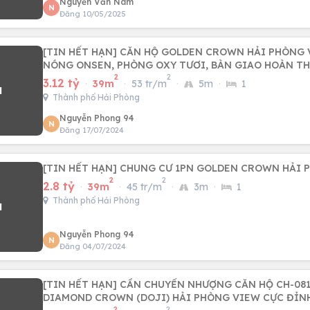
Nguyễn Văn Nam
N
Đăng 10/05/2025
[TIN HẾT HẠN] CĂN HỘ GOLDEN CROWN HẢI PHÒNG
NÓNG ONSEN, PHÒNG OXY TƯƠI, BÀN GIAO HOÀN TH
2
2
3.12 tỷ
·
39m
·
53 tr/m
·
5m
·
1
Thành phố Hải Phòng
Nguyễn Phong 94
N
Đăng 17/07/2024
[TIN HẾT HẠN] CHUNG CƯ 1PN GOLDEN CROWN HẢI 
2
2
2.8 tỷ
·
39m
·
45 tr/m
·
3m
·
1
Thành phố Hải Phòng
Nguyễn Phong 94
N
Đăng 04/07/2024
[TIN HẾT HẠN] CẦN CHUYỂN NHƯỢNG CĂN HỘ CH-08
DIAMOND CROWN (DOJI) HẢI PHÒNG VIEW CỰC ĐỈNH
2
2