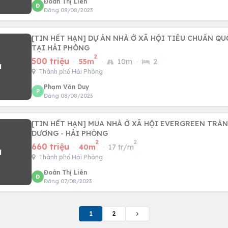
Đoàn Thị Liên
Đ
Đăng 08/08/2023
[TIN HẾT HẠN] DỰ ÁN NHÀ Ở XÃ HỘI TIÊU CHUẨN QU
TẠI HẢI PHÒNG
2
500 triệu
·
55m
·
10m
·
2
Thành phố Hải Phòng
Phạm Văn Duy
P
Đăng 08/08/2023
[TIN HẾT HẠN] MUA NHÀ Ở XÃ HỘI EVERGREEN TRÀN
DƯƠNG - HẢI PHÒNG
2
2
660 triệu
·
40m
·
17 tr/m
Thành phố Hải Phòng
Đoàn Thị Liên
Đ
Đăng 07/08/2023
1
2