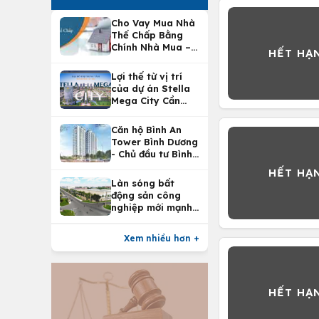
Cho Vay Mua Nhà
Thế Chấp Bằng
Chính Nhà Mua –
Lợi Ích Vay Mua
Nhà Tại
Lợi thế từ vị trí
Vietcombank
của dự án Stella
Mega City Cần
Thơ
Căn hộ Bình An
Tower Bình Dương
- Chủ đầu tư Bình
An Land
Làn sóng bất
động sản công
nghiệp mới mạnh
nhất 25 năm
Xem nhiều hơn +