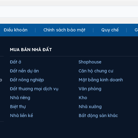
Điều khoản
Chính sách bảo mật
Quy chế
G
MUA BÁN NHÀ ĐẤT
Đất ở
Shophouse
Đất nền dự án
Căn hộ chung cư
p
Đất nông nghiệp
Mặt bằng kinh doanh
Đất thương mại dịch vụ
Văn phòng
Nhà riêng
Kho
Biệt thự
Nhà xưởng
Nhà liền kề
Bất động sản khác