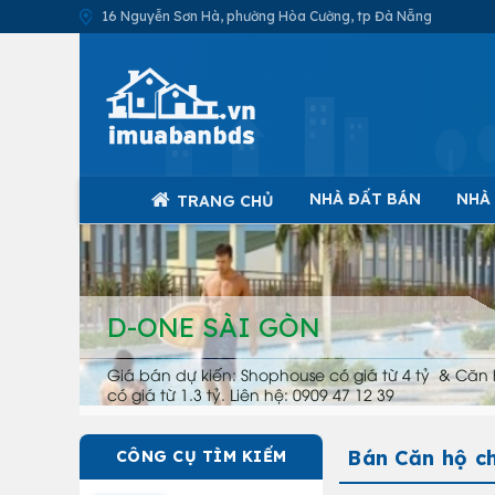
16 Nguyễn Sơn Hà, phường Hòa Cường, tp Đà Nẵng
NHÀ ĐẤT BÁN
NHÀ
TRANG CHỦ
D-ONE SÀI GÒN
Giá bán dự kiến: Shophouse có giá từ 4 tỷ & Căn 
có giá từ 1.3 tỷ. Liên hệ: 0909 47 12 39
Bán Căn hộ c
CÔNG CỤ TÌM KIẾM