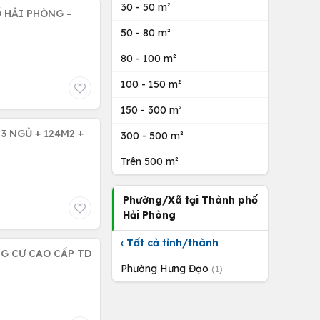
30 - 50 m²
 HẢI PHÒNG –
50 - 80 m²
80 - 100 m²
100 - 150 m²
150 - 300 m²
3 NGỦ + 124M2 +
300 - 500 m²
Trên 500 m²
Phường/Xã tại Thành phố
Hải Phòng
‹ Tất cả tỉnh/thành
NG CƯ CAO CẤP TD
Phường Hưng Đạo
(1)