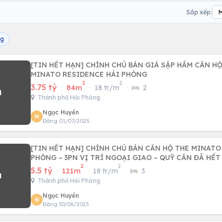
Sắp xếp:
ng
[TIN HẾT HẠN] CHÍNH CHỦ BÁN GIÁ SẬP HẦM CĂN HỘ
MINATO RESIDENCE HẢI PHÒNG
2
2
3.75 tỷ
·
84m
·
18 tr/m
·
2
Thành phố Hải Phòng
Ngọc Huyền
N
Đăng 01/07/2025
[TIN HẾT HẠN] CHÍNH CHỦ BÁN CĂN HỘ THE MINATO RESIDENCE HẢI
PHÒNG – 3PN VỊ TRÍ NGOẠI GIAO – QUỸ CĂN ĐÃ HẾT
2
2
5.5 tỷ
·
121m
·
18 tr/m
·
3
Thành phố Hải Phòng
Ngọc Huyền
N
Đăng 30/06/2025