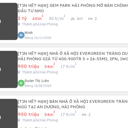
[TIN HẾT HẠN] GEM PARK HẢI PHÒNG MỞ BÁN CHÍNH
ĐẦU TƯ NHO
2
2
2 tỷ
·
60m
·
30 tr/m
·
6m
·
2
Thành phố Hải Phòng
Minh
M
Đăng 16/11/2023
[TIN HẾT HẠN] NHÀ Ở XÃ HỘI EVERGREEN TRÀNG DU
HẢI PHÒNG GIÁ TỪ 400-900TR S = 26-55M2, 2PN, 1
2
2
900 triệu
·
54m
·
17 tr/m
Thành phố Hải Phòng
Đoàn Thị Liên
Đ
Đăng 13/08/2023
[TIN HẾT HẠN] BÁN NHÀ Ở XÃ HỘI EVERGREEN TRÀN
NGỦ TẠI AN DƯƠNG, HẢI PHÒNG
2
2
900 triệu
·
54m
·
17 tr/m
·
2
Thành phố Hải Phòng