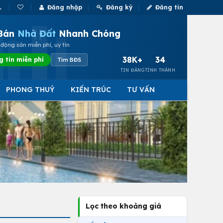
Đăng nhập
Đăng ký
Đăng tin
Bán
Nhà Đất
Nhanh Chóng
động sản miễn phí, uy tín
38K+
34
g tin miễn phí
Tìm BĐS
TIN ĐĂNG
TỈNH THÀNH
PHONG THUỶ
KIẾN TRÚC
TƯ VẤN
Lọc theo khoảng giá